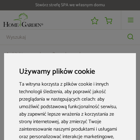
Stwórz strefę SPA we własnym domu
Architektura ogrodowa
Parasole ogrodowe
Parasol ogrodowy Litex Garden Ibiza 420 cm naturalny
Używamy plików cookie
Ta witryna korzysta z plików cookie i innych
technologii śledzenia, aby poprawić jakość
przeglądania w następujących celach:
aby
umożliwić podstawową funkcjonalność serwisu
,
aby zapewnić lepsze wrażenia z korzystania ze
strony internetowej
,
aby zmierzyć Twoje
zainteresowanie naszymi produktami i usługami
oraz personalizować interakcje marketingowe
,