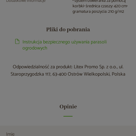
Dodatkowe informacje
• system otwierania za pomocą
korbki• średnica czaszy: 420 cm•
gramatura poszycia: 210 g/m2
Pliki do pobrania
Instrukcja bezpiecznego używania parasoli
ogrodowych
Odpowiedzialność za produkt: Litex Promo Sp. z o.o., ul.
Staroprzygodzka 117, 63-400 Ostrów Wielkopolski, Polska
Opinie
Imię