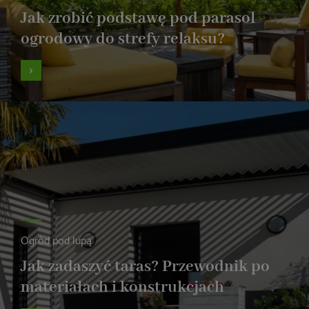
Jak zrobić podstawę pod parasol
ogrodowy do strefy relaksu?
Ogród pod lupą
Jak zadaszyć taras? Przewodnik po
materiałach i konstrukcjach