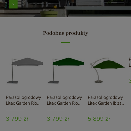
Podobne produkty
P
L
3
Parasol ogrodowy
Parasol ogrodowy
Parasol ogrodowy
Litex Garden Rio
Litex Garden Rio
Litex Garden Ibiza
300 cm Silver /
300 cm Silver /
420 cm zielony
Grey
Green
3 799 zł
3 799 zł
5 899 zł