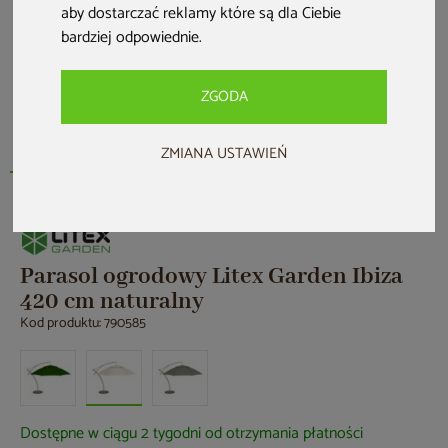
aby dostarczać reklamy które są dla Ciebie
bardziej odpowiednie
.
ZGODA
ZMIANA USTAWIEŃ
Parasol ogrodowy Litex Garden Ibiza
420 cm naturalny
Kod produktu: 790585
Dostępne w ciągu 2 tygodni od otrzymania płatności