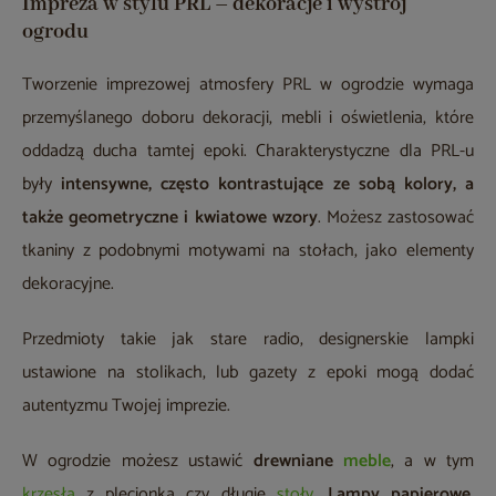
Impreza w stylu PRL – dekoracje i wystrój
ogrodu
Tworzenie imprezowej atmosfery PRL w ogrodzie wymaga
przemyślanego doboru dekoracji, mebli i oświetlenia, które
oddadzą ducha tamtej epoki. Charakterystyczne dla PRL-u
były
intensywne, często kontrastujące ze sobą kolory, a
także geometryczne i kwiatowe wzory
. Możesz zastosować
tkaniny z podobnymi motywami na stołach, jako elementy
dekoracyjne.
Przedmioty takie jak stare radio, designerskie lampki
ustawione na stolikach, lub gazety z epoki mogą dodać
autentyzmu Twojej imprezie.
W ogrodzie możesz ustawić
drewniane
meble
, a w tym
krzesła
z plecionką czy długie
stoły
.
Lampy papierowe,