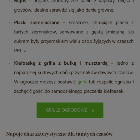
Bigos
– bogate, aromatyczne danie z kapusty, mięsa i
grzybów, idealne sprawdzi się jako danie główne.
Placki ziemniaczane
– smażone, chrupiące placki z
tartych ziemniaków, serwowane z gęstą śmietaną lub
cukrem były przysmakiem wielu osób żyjących w czasach
PRL-u.
Kiełbaskę z grilla z bułką i musztardą
– jedno z
najbardziej kultowych dań i przysmaków dawnych czasów.
W ogrodzie możesz postawić
grilla
lub rozpalić ognisko i
zachęcić gości do samodzielnego pieczenia kiełbasek.
GRILLE OGRODOWE
Napoje charakterystyczne dla tamtych czasów