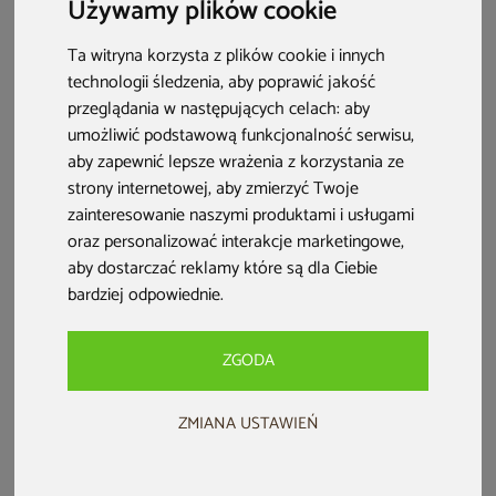
Używamy plików cookie
Perfectu. Oto propozycje, jak przygotować imprezę we
własnym ogrodzie!
Ta witryna korzysta z plików cookie i innych
technologii śledzenia, aby poprawić jakość
przeglądania w następujących celach:
aby
umożliwić podstawową funkcjonalność serwisu
,
aby zapewnić lepsze wrażenia z korzystania ze
strony internetowej
,
aby zmierzyć Twoje
zainteresowanie naszymi produktami i usługami
oraz personalizować interakcje marketingowe
,
aby dostarczać reklamy które są dla Ciebie
bardziej odpowiednie
.
ZGODA
Spis treści:
ZMIANA USTAWIEŃ
Impreza w stylu PRL – czy to dobry pomysł?
Impreza w stylu PRL – dekoracje i wystrój ogrodu