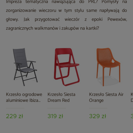
Impreza tematyczna nawiązująca do PRL? Pomysły na
zorganizowanie wieczoru w tym stylu same napływają do
głowy. Jak przygotować wieczór z epoki Pewexów,
zagranicznych walkmanów i zakupów na kartki?
Krzesło ogrodowe
Krzesło Siesta
Krzesło Siesta Air
K
aluminiowe Ibiza
Dream Red
Orange
D
Grey / Window
Grey
229 zł
319 zł
329 zł