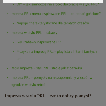
DIY – jak samodzielnie zrobić dekoracje w stylu PRL?
Impreza PRL: menu inspirowane PRL – co podać gościom?
Napoje charakterystyczne dla tamtych czasów
Impreza w stylu PRL – zabawy
Gry i zabawy inspirowane PRL
Muzyka na imprezę PRL – playlista z hitami tamtych
lat
Retro Impreza – styl PRL i stroje jak z bazarku!
Impreza PRL – pomysły na niezapomniany wieczór w
ogrodzie w stylu retro!
Impreza w stylu PRL – czy to dobry pomysł?