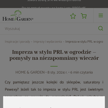
Do 25 000 zł zwrotu na kartę i raty RRSO 0%
Inspiracje i porady
Imprezy i wydarzenia
Impreza w stylu PRL w ogrodzi
Impreza w stylu PRL w ogrodzie –
pomysły na niezapomniany wieczór
HOME & GARDEN
• 8 sty. 2024 r. • 6 min czytania
Czy pamiętasz jeszcze kolejki do sklepów, saturatory i
Pewexy? Jeżeli tak to impreza w stylu PRL jest świetnym
pomysłem na powrót do przeszłości! Pokaż młodszym
znajomym, jak bujało się na dyskotekach do Maanamu czy