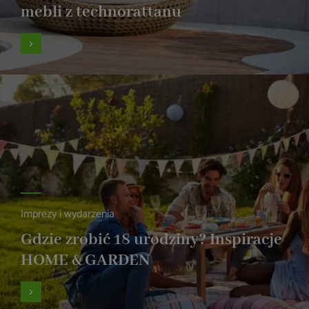
mebli z technorattanu
Imprezy i wydarzenia
Gdzie zrobić 18 urodziny? Inspiracje
HOME & GARDEN