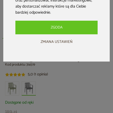
oraz personalizować interakcje marketingowe
,
aby dostarczać reklamy które są dla Ciebie
bardziej odpowiednie
.
ZGODA
ZMIANA USTAWIEŃ
HOME & GARDEN
Krzesło ogrodowe Lomi Grey
Kod produktu: 314519
5,0 (1 opinia)
Dostępne od ręki
189 zł