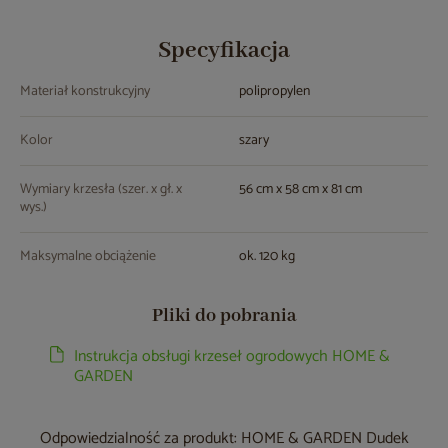
Specyfikacja
Materiał konstrukcyjny
polipropylen
Kolor
szary
Wymiary krzesła (szer. x gł. x
56 cm x 58 cm x 81 cm
wys.)
Maksymalne obciążenie
ok. 120 kg
Pliki do pobrania
Instrukcja obsługi krzeseł ogrodowych HOME &
GARDEN
Odpowiedzialność za produkt: HOME & GARDEN Dudek