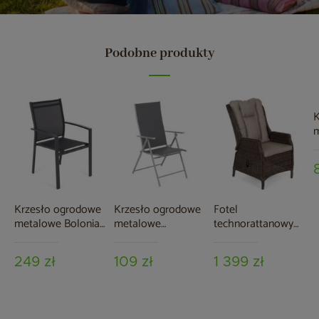
Podobne produkty
K
m
G
M
Krzesło ogrodowe
Krzesło ogrodowe
Fotel
metalowe Bolonia
metalowe
technorattanowy
Grey / Window
Casablanca Silver /
Bristol Relax Brown
Grey
Grey
Mat / Brown
249 zł
109 zł
1 399 zł
Melange