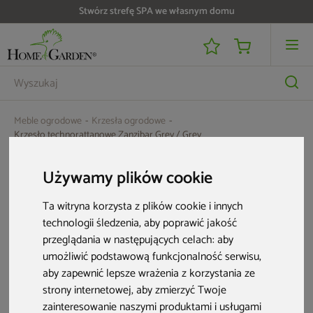
Stwórz strefę SPA we własnym domu
Meble ogrodowe
Krzesła ogrodowe
Krzesło technorattanowe Zanzibar Grey / Grey
Używamy plików cookie
Ta witryna korzysta z plików cookie i innych
technologii śledzenia, aby poprawić jakość
przeglądania w następujących celach:
aby
umożliwić podstawową funkcjonalność serwisu
,
aby zapewnić lepsze wrażenia z korzystania ze
strony internetowej
,
aby zmierzyć Twoje
zainteresowanie naszymi produktami i usługami