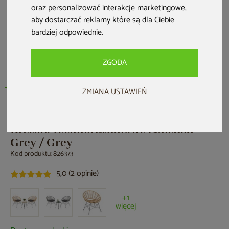
oraz personalizować interakcje marketingowe
,
aby dostarczać reklamy które są dla Ciebie
bardziej odpowiednie
.
ZGODA
ZMIANA USTAWIEŃ
HOME & GARDEN
Krzesło technorattanowe Zanzibar
Grey / Grey
Kod produktu: 826373
5,0 (2 opinie)
+1
więcej