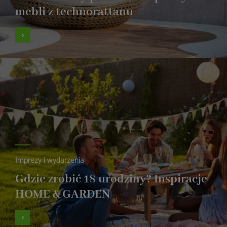
mebli z technorattanu
Imprezy i wydarzenia
Gdzie zrobić 18 urodziny? Inspiracje
HOME & GARDEN