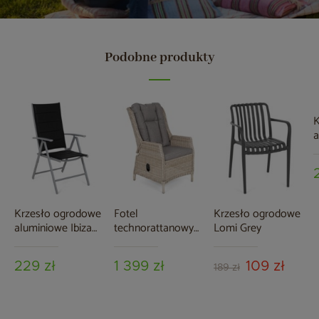
Podobne produkty
K
a
G
G
Krzesło ogrodowe
Fotel
Krzesło ogrodowe
aluminiowe Ibiza
technorattanowy
Lomi Grey
Silver / Black
Bristol Relax Beige
/ Beige Melange
229 zł
1 399 zł
109 zł
189 zł