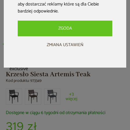
aby dostarczać reklamy które są dla Ciebie
bardziej odpowiednie
.
ZGODA
ZMIANA USTAWIEŃ
Krzesło Siesta Artemis Teak
Kod produktu: 973349
+3
więcej
Dostępne w ciągu 6 tygodni od otrzymania płatności
319 zł