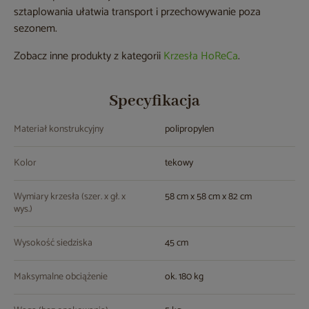
sztaplowania ułatwia transport i przechowywanie poza
sezonem.
Zobacz inne produkty z kategorii
Krzesła HoReCa
.
Specyfikacja
Materiał konstrukcyjny
polipropylen
Kolor
tekowy
Wymiary krzesła (szer. x gł. x
58 cm x 58 cm x 82 cm
wys.)
Wysokość siedziska
45 cm
Maksymalne obciążenie
ok. 180 kg