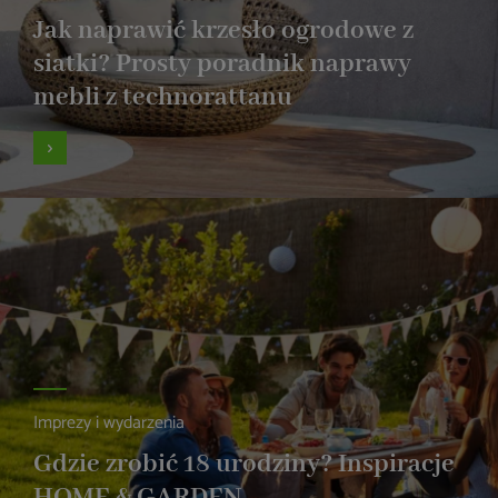
Jak naprawić krzesło ogrodowe z
siatki? Prosty poradnik naprawy
mebli z technorattanu
Imprezy i wydarzenia
Gdzie zrobić 18 urodziny? Inspiracje
HOME & GARDEN