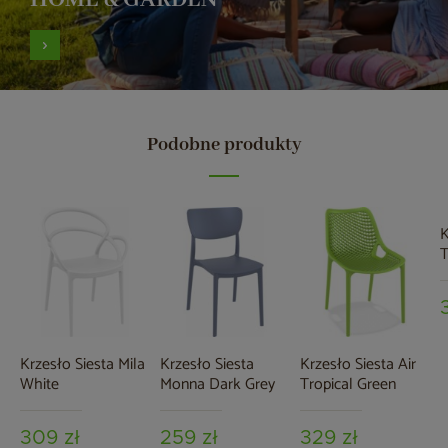
Podobne produkty
K
Krzesło Siesta Mila
Krzesło Siesta
Krzesło Siesta Air
White
Monna Dark Grey
Tropical Green
309 zł
259 zł
329 zł