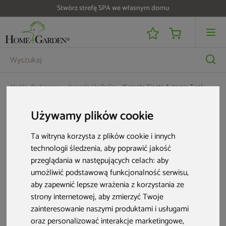
Stwórz strefę SPA we własnym domu
Meble dla biznesu
Krzesła HoReCa
Krzesło Siesta Artemis Teak
Używamy plików cookie
Ta witryna korzysta z plików cookie i innych
technologii śledzenia, aby poprawić jakość
przeglądania w następujących celach:
aby
umożliwić podstawową funkcjonalność serwisu
,
aby zapewnić lepsze wrażenia z korzystania ze
strony internetowej
,
aby zmierzyć Twoje
zainteresowanie naszymi produktami i usługami
oraz personalizować interakcje marketingowe
,