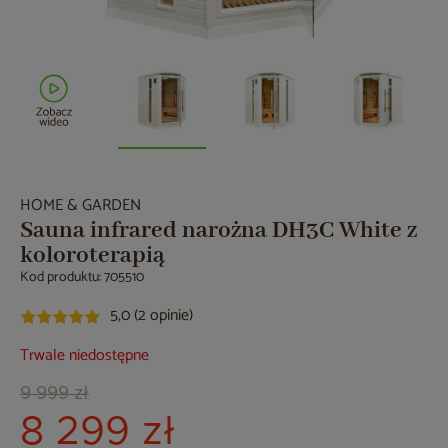
HOME & GARDEN
Sauna infrared narożna DH3C White z
koloroterapią
Kod produktu: 705510
5,0 (2 opinie)
Trwale niedostępne
9 999 zł
8 299 zł