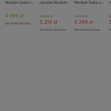
Nordum Solea 1-
narożna Nordum
Nordum Solea 2-
n
osobowa biała
Basic P 2-osobowa
osobowa naturalna
B
czarna
n
4 999 zł
5 499 zł
5 699 zł
5
5 219 zł
5 399 zł
darmowa dostawa
darmowa dostawa
darmowa dostawa
d