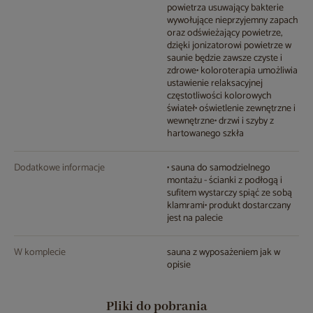
powietrza usuwający bakterie
wywołujące nieprzyjemny zapach
oraz odświeżający powietrze,
dzięki jonizatorowi powietrze w
saunie będzie zawsze czyste i
zdrowe• koloroterapia umożliwia
ustawienie relaksacyjnej
częstotliwości kolorowych
świateł• oświetlenie zewnętrzne i
wewnętrzne• drzwi i szyby z
hartowanego szkła
Dodatkowe informacje
• sauna do samodzielnego
montażu - ścianki z podłogą i
sufitem wystarczy spiąć ze sobą
klamrami• produkt dostarczany
jest na palecie
W komplecie
sauna z wyposażeniem jak w
opisie
Pliki do pobrania