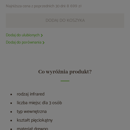
Najniższa cena z poprzednich 30 dni:
8 699 zł
DODAJ DO KOSZYKA
Dodaj do ulubionych
Dodaj do porównania
Co wyróżnia produkt?
rodzaj infrared
liczba miejsc dla 3 osób
typ wewnętrzna
kształt pięciokątny
materiał drewno