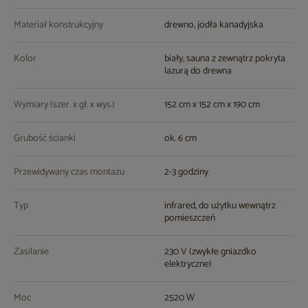
Materiał konstrukcyjny
drewno, jodła kanadyjska
Kolor
biały, sauna z zewnątrz pokryta
lazurą do drewna
Wymiary (szer. x gł. x wys.)
152 cm x 152 cm x 190 cm
Grubość ścianki
ok. 6 cm
Przewidywany czas montażu
2-3 godziny
Typ
infrared, do użytku wewnątrz
pomieszczeń
Zasilanie
230 V (zwykłe gniazdko
elektryczne)
Moc
2520 W