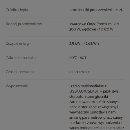
Źródło ciepła
promienniki podczerwieni - 9 szt.
Rodzaj promienników
kwarcowe Onyx Premium - 8 x
300 W, węglowe - 1 x 120 W
Zużycie energii
2,5 kWh - 2,6 kWh
Zakres temperatur
20°C - 60°C
Czas nagrzewania
ok. 20 minut
Wyposażenie
• radio multimedialne z
USB/AUX/SD/BT + pilot• dwa
stereofoniczne głośniki
zamocowane w suficie sauny• 2
panele sterujące: zewnętrzny i
wewnętrzny (umożliwia nam
zmianę parametrów pracy sauny
bez konieczności wychodzenia z
sauny podczas relaksu)• jonizator