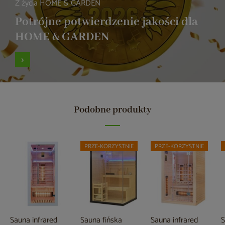
Z życia HOME & GARDEN
Potrójne potwierdzenie jakości dla
HOME & GARDEN
Podobne produkty
PRZE-KORZYSTNIE
PRZE-KORZYSTNIE
Sauna infrared
Sauna fińska
Sauna infrared
S