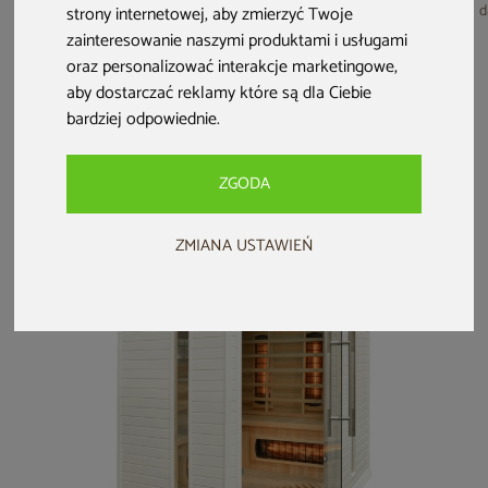
Sauna fińska
Sauna infrared
Sauna fińska
d
strony internetowej
,
aby zmierzyć Twoje
Nordum Solea 2-
narożna Nordum
narożna Nordum
zainteresowanie naszymi produktami i usługami
osobowa naturalna
Basic 2-osobowa
Pure One 3-
oraz personalizować interakcje marketingowe
,
naturalna
osobowa naturalna
aby dostarczać reklamy które są dla Ciebie
5 999 zł
5 999 zł
7 999 zł
bardziej odpowiednie
.
5 699 zł
5 699 zł
7 599 zł
darmowa dostawa
darmowa dostawa
darmowa dostawa
ZGODA
ZMIANA USTAWIEŃ