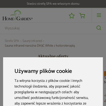
Do 25 000 zł zwrotu na kartę i raty RRSO 0%
Strefa SPA
Sauny infrared
Sauna infrared narożna DH3C White z koloroterapią
Aktualne oferty
Używamy plików cookie
PRZE-KORZYSTNIE
PRZE-KORZYSTNIE
Nowość
S
PRZE-KORZYSTNIE
Ta witryna korzysta z plików cookie i innych
N
technologii śledzenia, aby poprawić jakość
o
przeglądania w następujących celach:
aby
4
umożliwić podstawową funkcjonalność serwisu
,
aby zapewnić lepsze wrażenia z korzystania ze