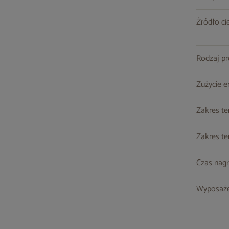
Źródło ci
Rodzaj p
Zużycie e
Zakres te
Zakres t
Czas nag
Wyposaże