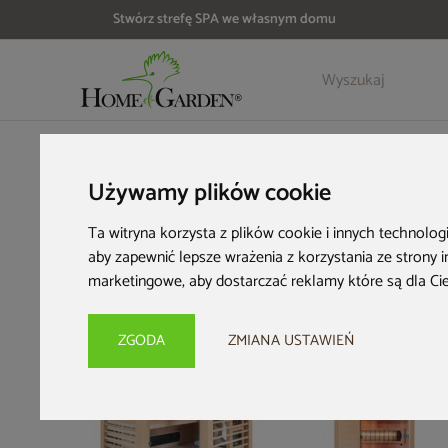
Stwórz strefę SPA we własnym domu
Szczegóły
Opinie
HOME & GARDEN
Strefa SPA
Sauny domowe
Sauna combi
Używamy plików cookie
Ta witryna korzysta z plików cookie i innych technolog
aby zapewnić lepsze wrażenia z korzystania ze strony 
marketingowe
,
aby dostarczać reklamy które są dla Ci
PRZE-KORZYSTNIE
PRZE-KORZYSTNIE
ZGODA
ZMIANA USTAWIEŃ