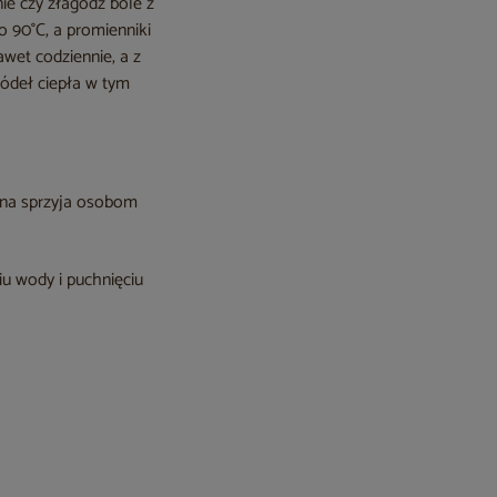
ie czy złagodź bóle z
 90°C, a promienniki
wet codziennie, a z
ródeł ciepła w tym
una sprzyja osobom
u wody i puchnięciu