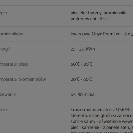
epła
piec elektryczny, promienniki
podczerwieni - 6 szt.
romienników
kwarcowe Onyx Premium - 6 x 
nergii
2,1 - 3,5 kWh
mperatur pieca
60°C - 80°C
emperatur promienników
20°C - 60°C
rzewania
ok. 30 minut
nie
• radio multimedialne z USB/BT
stereofoniczne głośniki zamoc
suficie sauny • oświetlenie wewn
piec i kamienie • 2 panele steruj