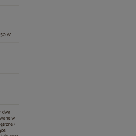
350 W
 • dwa
owane w
ętrzne •
ące: