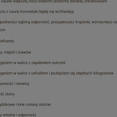
 saunie większej ilości endorfin jesteśmy bardziej zrelaksowani
iu z sauny kosmetyki lepiej się wchłaniają
 podnosisz ogólną odporność, przyspieszasz krążenie, wzmacniasz n
wom
infrared:
y, mięśni i stawów
anizm w walce z zapaleniem oskrzeli
anizm w walce z cellulitem i pozbyciem się zbędnych kilogramów
zsenność i nerwicę
ość skóry
ądzikowe i inne zmiany skórne
ły witalne i odporność