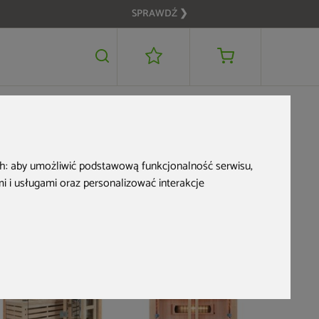
SPRAWDŹ ❯
8 999 zł
DODAJ DO KOSZYKA
7 999 zł
ch:
aby umożliwić podstawową funkcjonalność serwisu
,
 i usługami oraz personalizować interakcje
RZE-KORZYSTNIE
PRZE-KORZYSTNIE
PRZE-KORZ