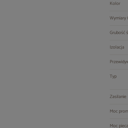
Kolor
Wymiary (s
Grubość ś
Izolacja
Przewidy
Typ
Zasilanie
Moc prom
Moc piec