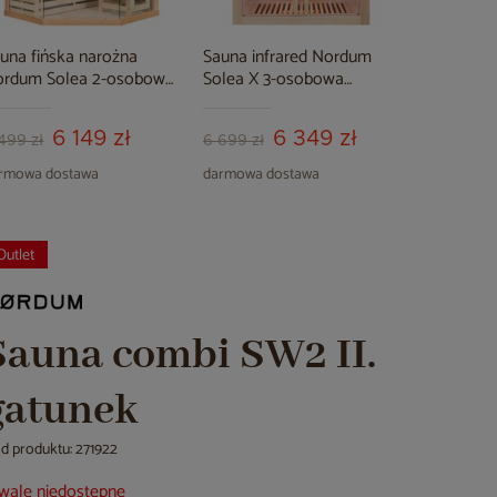
una fińska narożna
Sauna infrared Nordum
Sauna hy
ordum Solea 2-osobowa
Solea X 3-osobowa
Combi 3-
turalna
naturalna
brązowa
6 149 zł
6 349 zł
499 zł
6 699 zł
9 499 zł
rmowa dostawa
darmowa dostawa
darmowa d
Outlet
Sauna combi SW2 II.
gatunek
d produktu: 271922
wale niedostępne