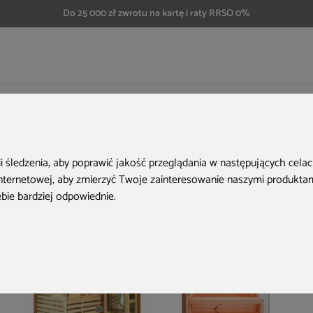
Do 25 000 zł zwrotu na kartę i raty RRSO 0%
 SW2 II. gatunek
Aktualne oferty
ii śledzenia, aby poprawić jakość przeglądania w następujących cela
internetowej
,
aby zmierzyć Twoje zainteresowanie naszymi produktami
ebie bardziej odpowiednie
.
PRZE-KORZYSTNIE
PRZE-KORZYSTNIE
P