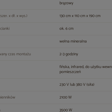
brązowy
zer. x dł. x wys.)
130 cm x 110 cm x 190 cm
cianki
ok. 6 cm
wełna mineralna
wany czas montażu
2-3 godziny
fińska, infrared, do użytku wewn
pomieszczeń
230 V lub 380 V (siła)
ienników
2100 W
a
3500 W