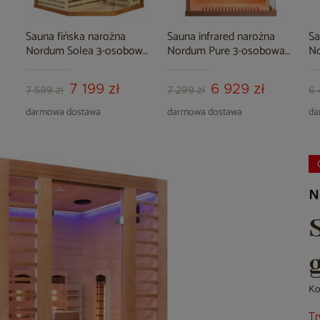
Sauna fińska narożna
Sauna infrared narożna
Sa
Nordum Solea 3-osobowa
Nordum Pure 3-osobowa
N
brązowa
brązowa
na
7 199 zł
6 929 zł
7 599 zł
7 299 zł
6 
darmowa dostawa
darmowa dostawa
da
Ko
Tr