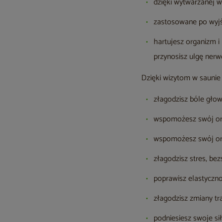
dzięki wytwarzanej w
zastosowane po wyjśc
hartujesz organizm i
przynosisz ulgę ner
Dzięki wizytom w saunie 
złagodzisz bóle głow
wspomożesz swój org
wspomożesz swój org
złagodzisz stres, be
poprawisz elastyczn
złagodzisz zmiany tr
podniesiesz swoje si