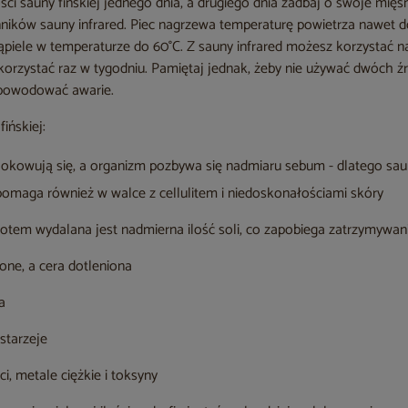
i sauny fińskiej jednego dnia, a drugiego dnia zadbaj o swoje mięśn
ików sauny infrared. Piec nagrzewa temperaturę powietrza nawet do
piele w temperaturze do 60°C. Z sauny infrared możesz korzystać na
ę korzystać raz w tygodniu. Pamiętaj jednak, żeby nie używać dwóch ź
powodować awarie.
ińskiej:
lokowują się, a organizm pozbywa się nadmiaru sebum - dlatego sa
pomaga również w walce z cellulitem i niedoskonałościami skóry
otem wydalana jest nadmierna ilość soli, co zapobiega zatrzymywani
ione, a cera dotleniona
a
starzeje
i, metale ciężkie i toksyny