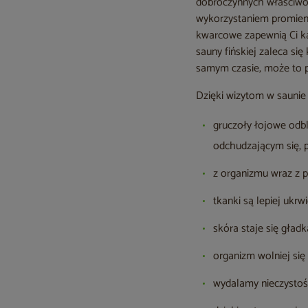
dobroczynnych właściwośc
wykorzystaniem promienn
kwarcowe zapewnią Ci ką
sauny fińskiej zaleca si
samym czasie, może to 
Dzięki wizytom w saunie f
gruczoły łojowe odb
odchudzającym się, 
z organizmu wraz z p
tkanki są lepiej ukrw
skóra staje się gładk
organizm wolniej się 
wydalamy nieczystośc