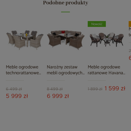
Podobne produkty
Nowość
M
t
M
B
7
Meble ogrodowe
Narożny zestaw
Meble ogrodowe
technorattanowe
mebli ogrodowych
rattanowe Havana
Bristol 180 cm
lewy California
Brown /
Beige / Beige
Ginger / Brown
Cappuccino 4+1
1 599 zł
Melange 6+1
Melange
6 499 zł
8 499 zł
1 899 zł
5 999 zł
6 999 zł