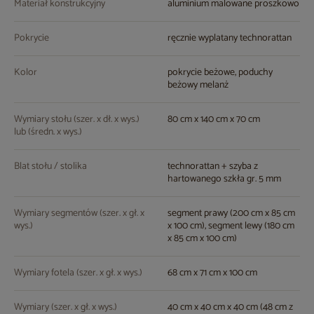
Materiał konstrukcyjny
aluminium malowane proszkowo
Pokrycie
ręcznie wyplatany technorattan
Kolor
pokrycie beżowe, poduchy
beżowy melanż
Wymiary stołu (szer. x dł. x wys.)
80 cm x 140 cm x 70 cm
lub (średn. x wys.)
Blat stołu / stolika
technorattan + szyba z
hartowanego szkła gr. 5 mm
Wymiary segmentów (szer. x gł. x
segment prawy (200 cm x 85 cm
wys.)
x 100 cm), segment lewy (180 cm
x 85 cm x 100 cm)
Wymiary fotela (szer. x gł. x wys.)
68 cm x 71 cm x 100 cm
Wymiary (szer. x gł. x wys.)
40 cm x 40 cm x 40 cm (48 cm z