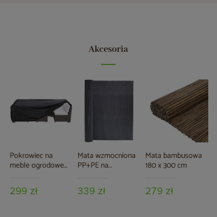
Akcesoria
Pokrowiec na
Mata wzmocniona
Mata bambusowa
meble ogrodowe
PP+PE na
180 x 300 cm
280 x 230 x 80 cm
ogrodzenie 150 x
czarny
500 cm szara
299 zł
339 zł
279 zł