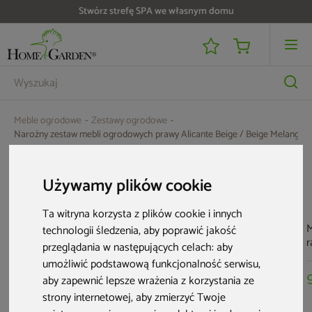
Stwórz strefę SPA we własnym domu
Meble ogrodowe
Zestawy ogrodowe
Narożny zestaw mebli ogrodowych prawy Alicante Beige / Beige Melange z
Aktualne oferty
Używamy plików cookie
Ta witryna korzysta z plików cookie i innych
M
technologii śledzenia, aby poprawić jakość
r
przeglądania w następujących celach:
aby
O
umożliwić podstawową funkcjonalność serwisu
,
aby zapewnić lepsze wrażenia z korzystania ze
strony internetowej
,
aby zmierzyć Twoje