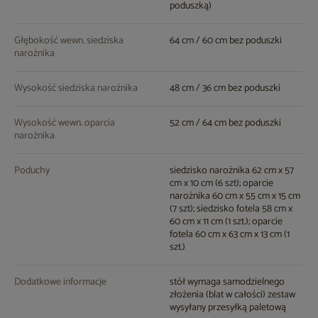
poduszką)
Głębokość wewn. siedziska
64 cm / 60 cm bez poduszki
narożnika
Wysokość siedziska narożnika
48 cm / 36 cm bez poduszki
Wysokość wewn. oparcia
52 cm / 64 cm bez poduszki
narożnika
Poduchy
siedzisko narożnika 62 cm x 57
cm x 10 cm (6 szt); oparcie
narożnika 60 cm x 55 cm x 15 cm
(7 szt); siedzisko fotela 58 cm x
60 cm x 11 cm (1 szt.); oparcie
fotela 60 cm x 63 cm x 13 cm (1
szt.)
Dodatkowe informacje
stół wymaga samodzielnego
złożenia (blat w całości) zestaw
wysyłany przesyłką paletową