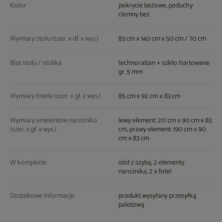
Kolor
pokrycie beżowe, poduchy
ciemny beż
Wymiary stołu (szer. x dł. x wys.)
83 cm x 140 cm x 50 cm / 70 cm
Blat stołu / stolika
technorattan + szkło hartowane
gr. 5 mm
Wymiary fotela (szer. x gł. x wys.)
85 cm x 92 cm x 83 cm
Wymiary emelentów narożnika
lewy element: 217 cm x 90 cm x 83
(szer. x gł. x wys.)
cm, prawy element: 190 cm x 90
cm x 83 cm
W komplecie
stół z szybą, 2 elementy
narożnika, 2 x fotel
Dodatkowe informacje
produkt wysyłany przesyłką
paletową