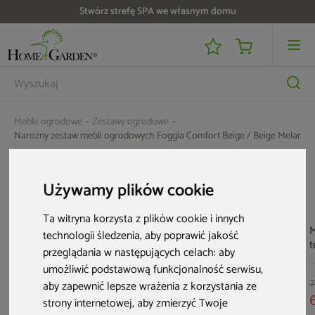
Stwórz strefę SPA we własnym domu
Meble ogrodowe
Zestawy ogrodowe
Narożny zestaw mebli ogrodowych Foggia Comfort Beige / Beige Melange
Aktualne oferty
Używamy plików cookie
Ta witryna korzysta z plików cookie i innych
M
technologii śledzenia, aby poprawić jakość
t
przeglądania w następujących celach:
aby
M
umożliwić podstawową funkcjonalność serwisu
,
B
aby zapewnić lepsze wrażenia z korzystania ze
7
strony internetowej
,
aby zmierzyć Twoje