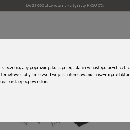
Do 25 000 zł zwrotu na kartę i raty RRSO 0%
eble ogrodowe technorattanowe Bristol Round Elegant 150 cm Ginger / Brown
Aktualne oferty
ii śledzenia, aby poprawić jakość przeglądania w następujących cela
internetowej
,
aby zmierzyć Twoje zainteresowanie naszymi produktami
ebie bardziej odpowiednie
.