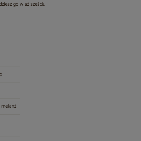
dziesz go w aż sześciu
wo
y melanż