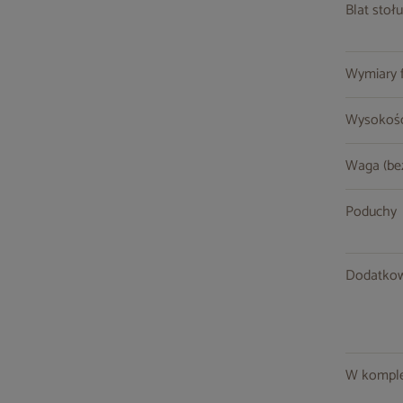
Blat stołu
Wymiary fo
Wysokość
Waga (be
Poduchy
Dodatkow
W komple