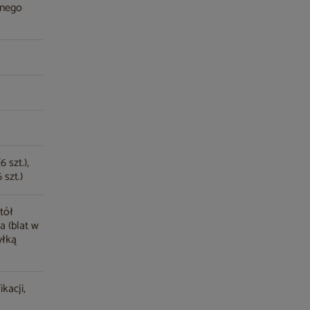
anego
 szt.),
 szt.)
stół
 (blat w
yłką
ikacji,