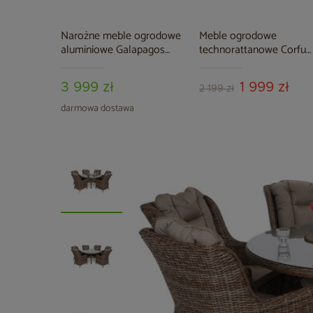
Narożne meble ogrodowe
Meble ogrodowe
aluminiowe Galapagos
technorattanowe Corfu
Grey / Window Grey
Natural / Beige
3 999 zł
1 999 zł
2 199 zł
darmowa dostawa