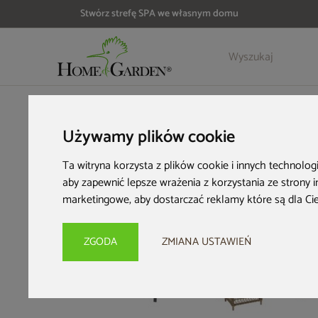
Stwórz strefę SPA we własnym domu
Szczegóły
Opinie
Akcesoria
HOME & GARDEN
Meble ogrodowe
Zestawy ogrodowe
M
Używamy plików cookie
Ta witryna korzysta z plików cookie i innych technolog
aby zapewnić lepsze wrażenia z korzystania ze strony 
marketingowe
,
aby dostarczać reklamy które są dla Ci
Bestseller
Nowość
ZGODA
ZMIANA USTAWIEŃ