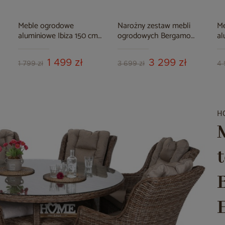
Meble ogrodowe
Narożny zestaw mebli
M
aluminiowe Ibiza 150 cm
ogrodowych Bergamo
al
Silver / Black 6+1
Grey / Grey Melange
Fo
1 499 zł
3 299 zł
1 799 zł
3 699 zł
4 
H