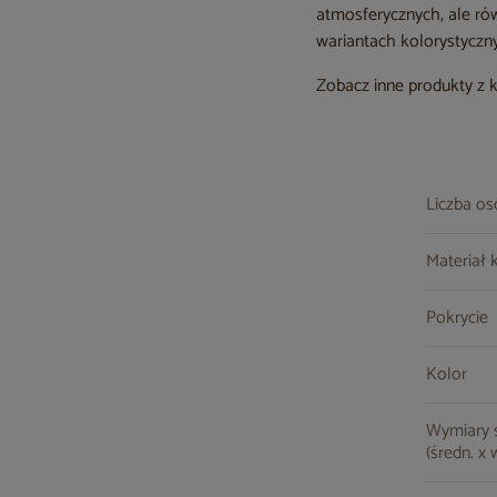
atmosferycznych, ale rów
wariantach kolorystyczn
Zobacz inne produkty z 
Liczba o
Materiał 
Pokrycie
Kolor
Wymiary st
(średn. x 