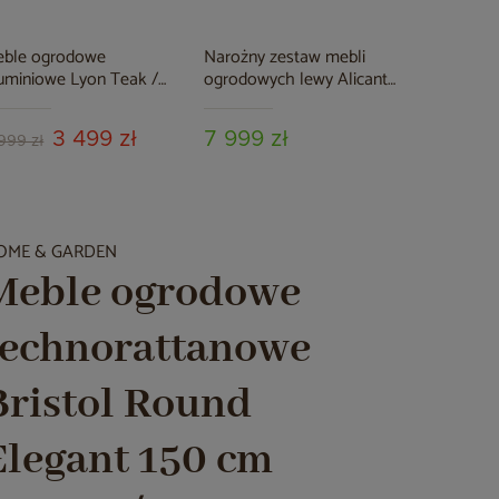
eble ogrodowe
Narożny zestaw mebli
Meble og
uminiowe Lyon Teak /
ogrodowych lewy Alicante
rattanow
g Grey
Grey / Grey Melange z
/ Cappucc
pufami
3 499 zł
7 999 zł
999 zł
999 zł
OME & GARDEN
Meble ogrodowe
technorattanowe
Bristol Round
Elegant 150 cm