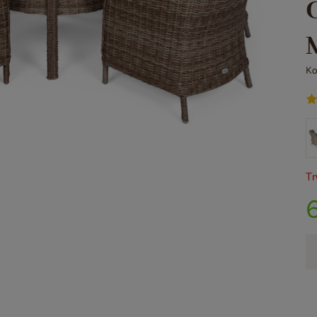
Ko
Tr