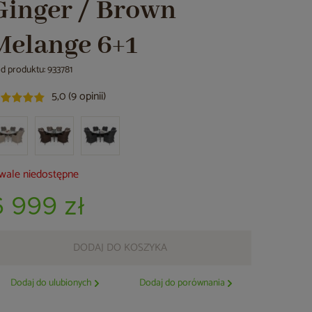
Ginger / Brown
Melange 6+1
d produktu: 933781
5,0 (9 opinii)
wale niedostępne
6 999 zł
DODAJ DO KOSZYKA
Dodaj do ulubionych
Dodaj do porównania