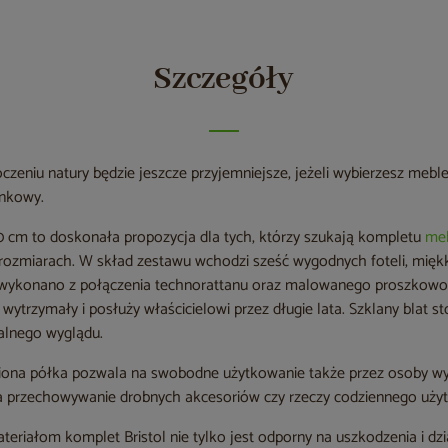
Szczegóły
zeniu natury będzie jeszcze przyjemniejsze, jeżeli wybierzesz meble
nkowy.
50 cm to doskonała propozycja dla tych, którzy szukają kompletu
me
ozmiarach. W skład zestawu wchodzi sześć wygodnych foteli, miękk
t wykonano z połączenia technorattanu oraz malowanego proszkowo
 wytrzymały i posłuży właścicielowi przez długie lata. Szklany blat 
alnego wyglądu.
ona półka pozwala na swobodne użytkowanie także przez osoby wy
a przechowywanie drobnych akcesoriów czy rzeczy codziennego użyt
eriałom komplet Bristol nie tylko jest odporny na uszkodzenia i d