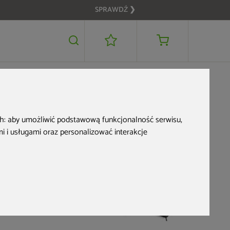
SPRAWDŹ ❯
6 999 zł
DODAJ DO KOSZYKA
 Melange 6+1
ch:
aby umożliwić podstawową funkcjonalność serwisu
,
 i usługami oraz personalizować interakcje