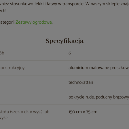
nież stosunkowo lekki i łatwy w transporcie. W naszym sklepie znaj
ych!
kategorii
Zestawy ogrodowe
.
Specyfikacja
sób
6
konstrukcyjny
aluminium malowane proszko
technorattan
pokrycie rude, poduchy brązow
ołu (szer. x dł. x wys.) lub
150 cm x 75 cm
wys.)