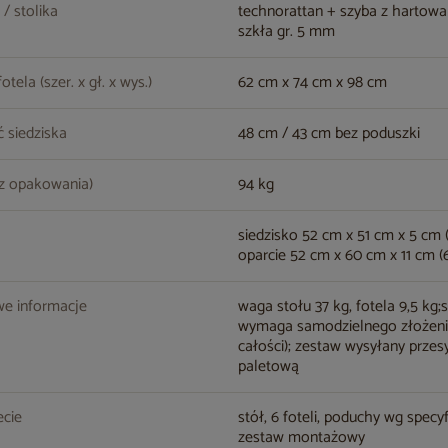
 / stolika
technorattan + szyba z hartow
szkła gr. 5 mm
tela (szer. x gł. x wys.)
62 cm x 74 cm x 98 cm
 siedziska
48 cm / 43 cm bez poduszki
z opakowania)
94 kg
siedzisko 52 cm x 51 cm x 5 cm (6
oparcie 52 cm x 60 cm x 11 cm (6
e informacje
waga stołu 37 kg, fotela 9,5 kg;
wymaga samodzielnego złożenia
całości); zestaw wysyłany przes
paletową
cie
stół, 6 foteli, poduchy wg specyf
zestaw montażowy