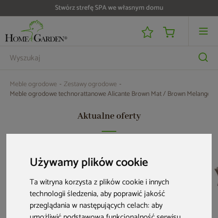
Do 25 000 zł zwrotu na kartę i raty RRSO 0%
Meble ogrodowe
Zestawy ogrodowe
Meble ogrodowe technorattanowe Alicante Brown Mat / Brown Melange
Aktualne oferty
Nowość
Używamy plików cookie
Ta witryna korzysta z plików cookie i innych
technologii śledzenia, aby poprawić jakość
przeglądania w następujących celach:
aby
umożliwić podstawową funkcjonalność serwisu
,