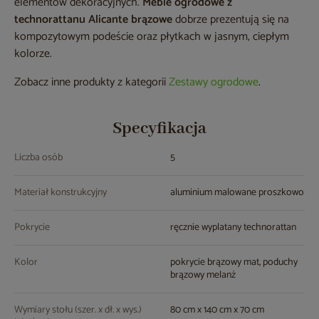
elementów dekoracyjnych.
Meble ogrodowe z
technorattanu Alicante brązowe
dobrze prezentują się na
kompozytowym podeście oraz płytkach w jasnym, ciepłym
kolorze.
Zobacz inne produkty z kategorii
Zestawy ogrodowe
.
Specyfikacja
Liczba osób
5
Materiał konstrukcyjny
aluminium malowane proszkowo
Pokrycie
ręcznie wyplatany technorattan
Kolor
pokrycie brązowy mat, poduchy
brązowy melanż
Wymiary stołu (szer. x dł. x wys.)
80 cm x 140 cm x 70 cm