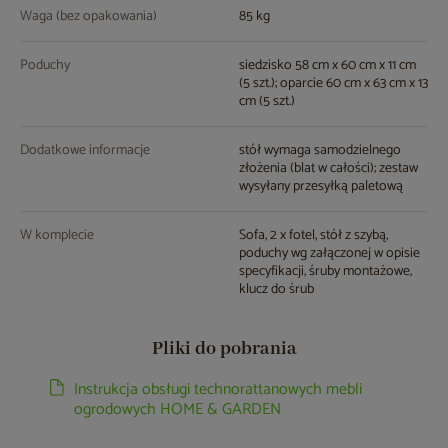
Waga (bez opakowania)
85 kg
Poduchy
siedzisko 58 cm x 60 cm x 11 cm
(5 szt.); oparcie 60 cm x 63 cm x 13
cm (5 szt.)
Dodatkowe informacje
stół wymaga samodzielnego
złożenia (blat w całości); zestaw
wysyłany przesyłką paletową
W komplecie
Sofa, 2 x fotel, stół z szybą,
poduchy wg załączonej w opisie
specyfikacji, śruby montażowe,
klucz do śrub
Pliki do pobrania
Instrukcja obsługi technorattanowych mebli
ogrodowych HOME & GARDEN