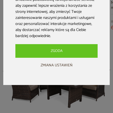
Meble ogrodowe
Meble ogrodowe
Meble ogrodowe
N
aby zapewnić lepsze wrażenia z korzystania ze
technorattanowe
rattanowe Havana
technorattanowe
m
strony internetowej
,
aby zmierzyć Twoje
Bristol 180 cm
Brown /
Bristol Round
l
White / Grey 6+1
Cappuccino 4+1
Elegant 150 cm
G
zainteresowanie naszymi produktami i usługami
1 599 zł
Beige / Beige
M
6 499 zł
1 899 zł
6 999 zł
8
oraz personalizować interakcje marketingowe
,
Melange 6+1
5 999 zł
5 999 zł
aby dostarczać reklamy które są dla Ciebie
bardziej odpowiednie
.
ZGODA
ZMIANA USTAWIEŃ