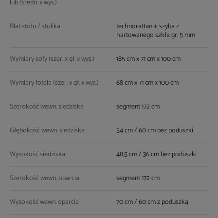
lub (średn. x wys.)
Blat stołu / stolika
technorattan + szyba z
hartowanego szkła gr. 5 mm
Wymiary sofy (szer. x gł. x wys.)
185 cm x 71 cm x 100 cm
Wymiary fotela (szer. x gł. x wys.)
68 cm x 71 cm x 100 cm
Szerokość wewn. siedziska
segment 172 cm
Głębokość wewn. siedziska
54 cm / 60 cm bez poduszki
Wysokość siedziska
48,5 cm / 36 cm bez poduszki
Szerokość wewn. oparcia
segment 172 cm
Wysokość wewn. oparcia
70 cm / 60 cm z poduszką