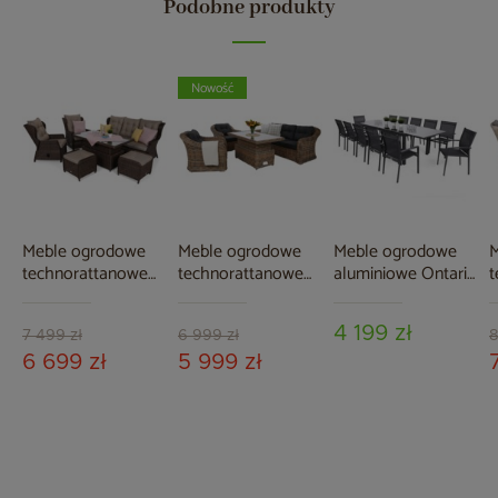
Podobne produkty
Nowość
Meble ogrodowe
Meble ogrodowe
Meble ogrodowe
M
technorattanowe
technorattanowe
aluminiowe Ontario
t
Memfis Brown Mat
Foggia Flex Ginger
200+100 cm Grey /
B
/ Brown Melange
Melange / Dark
Light Grey Bolonia
E
4 199 zł
Grey
Grey / Window
B
7 499 zł
6 999 zł
8
Grey 12+1
M
6 699 zł
5 999 zł