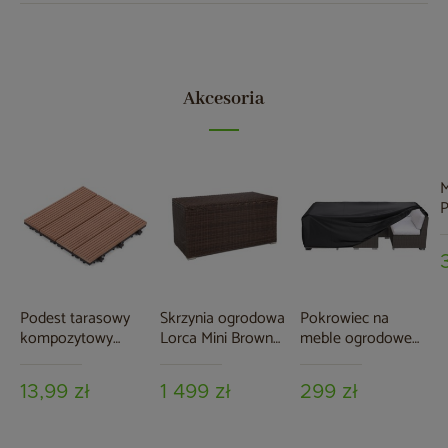
Akcesoria
M
P
o
5
Podest tarasowy
Skrzynia ogrodowa
Pokrowiec na
kompozytowy
Lorca Mini Brown
meble ogrodowe
brązowy
Mat
280 x 230 x 80 cm
czarny
13,99 zł
1 499 zł
299 zł