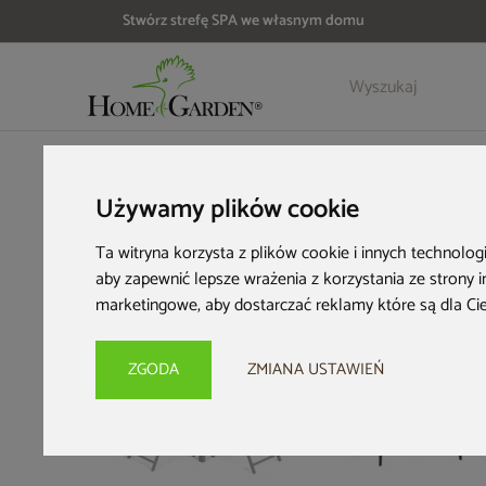
Stwórz strefę SPA we własnym domu
Szczegóły
Opinie
HOME & GARDEN
Meble ogrodowe
Zestawy ogrodowe
M
Używamy plików cookie
Ta witryna korzysta z plików cookie i innych technolog
aby zapewnić lepsze wrażenia z korzystania ze strony 
marketingowe
,
aby dostarczać reklamy które są dla Ci
ZGODA
ZMIANA USTAWIEŃ