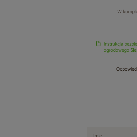
W komple
Instrukcja bezp
ogrodowego Sies
Odpowiedzi
Imię