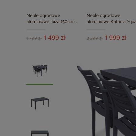
Meble ogrodowe
Meble ogrodowe
aluminiowe Ibiza 150 cm
aluminiowe Katania Squ
Silver / Taupe 6+1
Grey / Window Grey 8+1
1 499 zł
1 999 zł
1 799 zł
2 299 zł