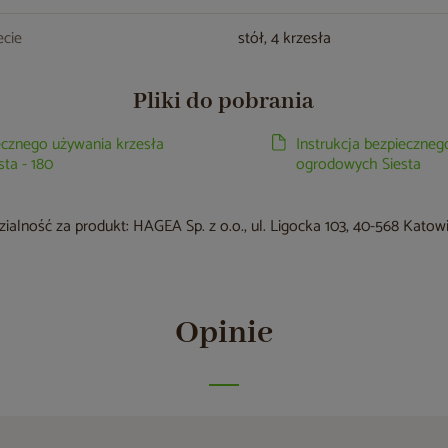
cie
stół, 4 krzesła
Pliki do pobrania
iecznego używania krzesła
Instrukcja bezpieczneg
ta - 180
ogrodowych Siesta
alność za produkt: HAGEA Sp. z o.o., ul. Ligocka 103, 40-568 Katow
Opinie