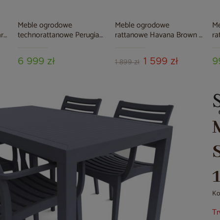
Meble ogrodowe
Meble ogrodowe
M
are
technorattanowe Perugia
rattanowe Havana Brown /
r
Olive / Grey
Cappuccino 4+1
Or
6 999 zł
1 599 zł
9
1 899 zł
Ko
Tr