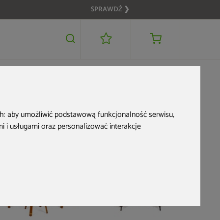
SPRAWDŹ ❯
2 129 zł
DODAJ DO KOSZYKA
ch:
aby umożliwić podstawową funkcjonalność serwisu
,
 i usługami oraz personalizować interakcje
Narożny z
ogrodowy
White / G
4 999 z