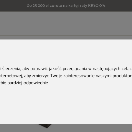
Do 25 000 zł zwrotu na kartę i raty RRSO 0%
eble ogrodowe Siesta Artemis Ares 140 cm Dark Grey 4+1
Aktualne oferty
ii śledzenia, aby poprawić jakość przeglądania w następujących cela
internetowej
,
aby zmierzyć Twoje zainteresowanie naszymi produktami
ebie bardziej odpowiednie
.
Nowość