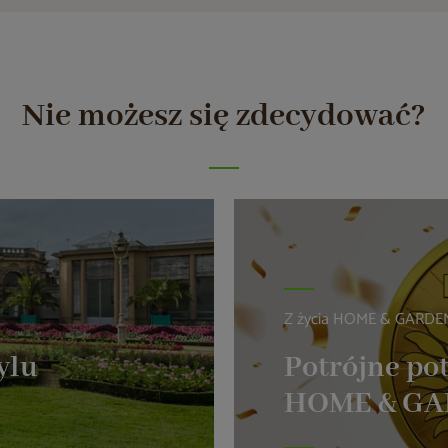
Nie możesz się zdecydować?
Z życia HOME & GARDE
ylu
Potrójne pot
HOME & G