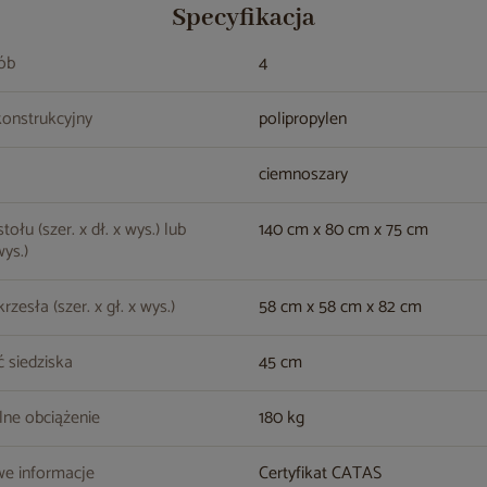
Specyfikacja
sób
4
konstrukcyjny
polipropylen
ciemnoszary
ołu (szer. x dł. x wys.) lub
140 cm x 80 cm x 75 cm
wys.)
zesła (szer. x gł. x wys.)
58 cm x 58 cm x 82 cm
 siedziska
45 cm
ne obciążenie
180 kg
e informacje
Certyfikat CATAS