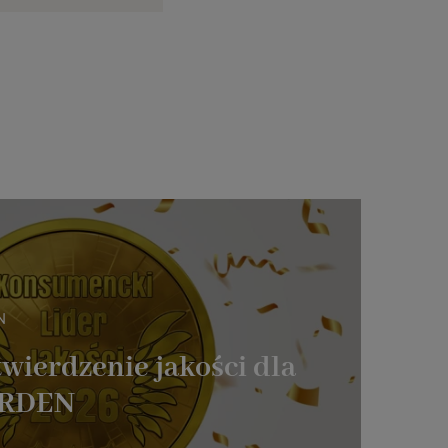
N
wierdzenie jakości dla
ARDEN