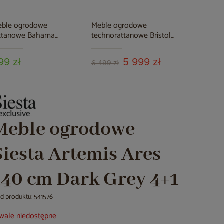
eble ogrodowe
Meble ogrodowe
attanowe Bahama
technorattanowe Bristol
ange / Latte 2+1
180 cm Brown Mat / Brown
Melange 6+1
99 zł
5 999 zł
6 499 zł
Meble ogrodowe
Siesta Artemis Ares
140 cm Dark Grey 4+1
d produktu: 541576
wale niedostępne