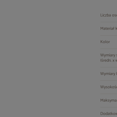
Liczba o
Materiał 
Kolor
Wymiary st
(średn. x 
Wymiary kr
Wysokość
Maksymal
Dodatkow