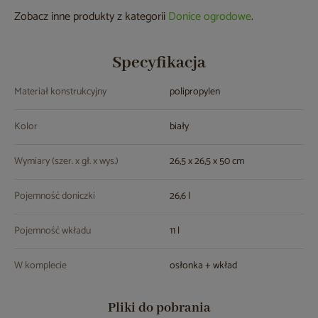
Zobacz inne produkty z kategorii
Donice ogrodowe
.
Specyfikacja
Materiał konstrukcyjny
polipropylen
Kolor
biały
Wymiary (szer. x gł. x wys.)
26,5 x 26,5 x 50 cm
Pojemność doniczki
26,6 l
Pojemność wkładu
11 l
W komplecie
osłonka + wkład
Pliki do pobrania