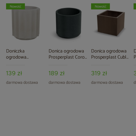
Nowość
Nowość
Doniczka
Donica ogrodowa
Donica ogrodowa
D
ogrodowa
Prosperplast Coro
Prosperplast Cubla
P
Prosperplast Rona
Round Charcoal 19 l
Square Corten Steel
D
Line Sand 7 l
51 l
G
139 zł
189 zł
319 zł
darmowa dostawa
darmowa dostawa
darmowa dostawa
d