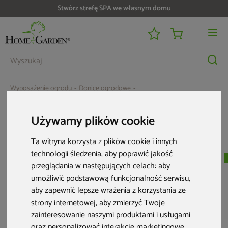
Stwórz strefę SPA we własnym domu
Wyposażenie ogrodu
Donice ogrodowe
Doniczka Prosperplast Rato Square White 265 z wkładem 11 l
Używamy plików cookie
Aktualne oferty
Ta witryna korzysta z plików cookie i innych
technologii śledzenia, aby poprawić jakość
Nowość
Nowość
przeglądania w następujących celach:
aby
umożliwić podstawową funkcjonalność serwisu
,
aby zapewnić lepsze wrażenia z korzystania ze
strony internetowej
,
aby zmierzyć Twoje
zainteresowanie naszymi produktami i usługami
oraz personalizować interakcje marketingowe
,