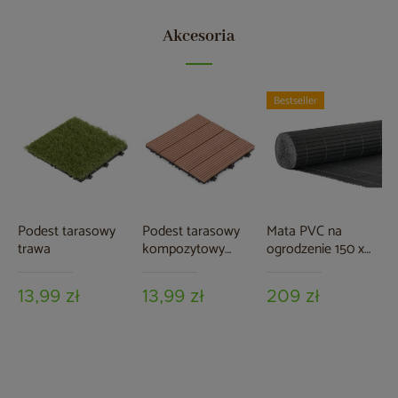
Akcesoria
Bestseller
Podest tarasowy
Podest tarasowy
Mata PVC na
trawa
kompozytowy
ogrodzenie 150 x
brązowy
500 cm szara
13,99 zł
13,99 zł
209 zł