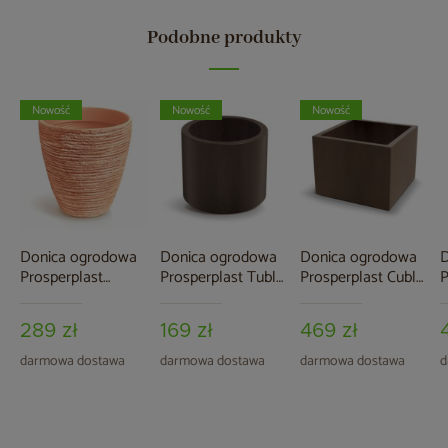
Podobne produkty
Nowość
Nowość
Nowość
Donica ogrodowa
Donica ogrodowa
Donica ogrodowa
D
Prosperplast
Prosperplast Tubla
Prosperplast Cubla
P
Defora Terracotta
Round Corten Steel
Square Corten Steel
R
106 l
19 l
91 l
G
289 zł
169 zł
469 zł
darmowa dostawa
darmowa dostawa
darmowa dostawa
d