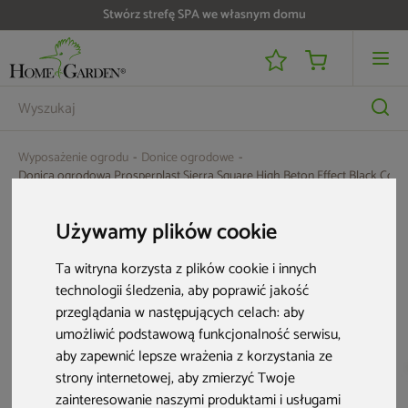
Stwórz strefę SPA we własnym domu
Wyposażenie ogrodu
Donice ogrodowe
Donica ogrodowa Prosperplast Sierra Square High Beton Effect Black Concre
Aktualne oferty
Używamy plików cookie
Ta witryna korzysta z plików cookie i innych
Bestseller
Nowość
technologii śledzenia, aby poprawić jakość
przeglądania w następujących celach:
aby
umożliwić podstawową funkcjonalność serwisu
,
aby zapewnić lepsze wrażenia z korzystania ze
strony internetowej
,
aby zmierzyć Twoje
zainteresowanie naszymi produktami i usługami