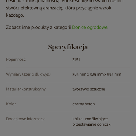
designu z funkcjonalnością. Podkreśl piękno swoich roślin i
stwórz efektowną aranżację, która przyciągnie wzrok
każdego.
Zobacz inne produkty z kategorii
Donice ogrodowe
.
Specyfikacja
Pojemność
31,5 l
Wymiary (szer. x dł. x wys.)
385 mm x 385 mm x 595 mm
Materiał konstrukcyjny
tworzywo sztuczne
Kolor
czarny beton
Dodatkowe informacje
kółka umożliwiające
przestawianie doniczki