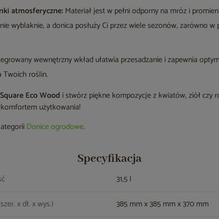
ki atmosferyczne:
Materiał jest w pełni odporny na mróz i promie
 nie wyblaknie, a donica posłuży Ci przez wiele sezonów, zarówno w 
tegrowany wewnętrzny wkład ułatwia przesadzanie i zapewnia optyma
 Twoich roślin.
 Square Eco Wood
i stwórz piękne kompozycje z kwiatów, ziół czy r
i komfortem użytkowania!
kategorii
Donice ogrodowe
.
Specyfikacja
ść
31,5 l
zer. x dł. x wys.)
385 mm x 385 mm x 370 mm