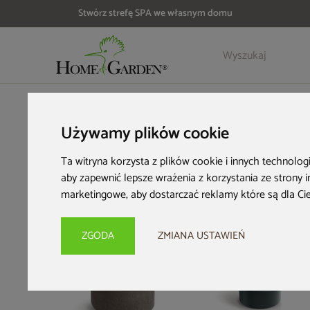
Stwórz strefę SPA we własnym domu
Szczegóły
Opinie
HOME & GARDEN
Wyposażenie ogrodu
Donice ogrodowe
Używamy plików cookie
Ta witryna korzysta z plików cookie i innych technolog
aby zapewnić lepsze wrażenia z korzystania ze strony 
marketingowe
,
aby dostarczać reklamy które są dla Ci
Nowość
Nowość
ZGODA
ZMIANA USTAWIEŃ