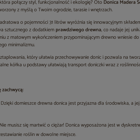
 która połączy styl, funkcjonalność i ekologię? Oto
Donica Madera 
worzony z myślą o Twoim ogrodzie, tarasie i wnętrzach.
dratowa o pojemności 31 litrów wyróżnia się innowacyjnym składe
ywa sztucznego z dodatkiem
prawdziwego drewna
, co nadaje jej uni
zeniu z matowym wykończeniem przypominającym drewno wniesie do T
iego minimalizmu.
ztaplowania, który ułatwia przechowywanie donic i pozwala na twor
jalne kółka u podstawy ułatwiają transport doniczki wraz z roślinnoś
ę zachwycą:
Dzięki domieszce drewna donica jest przyjazna dla środowiska, a jej 
Nie musisz się martwić o ciężar! Donica wyposażona jest w dyskretn
rzestawianie roślin w dowolne miejsce.