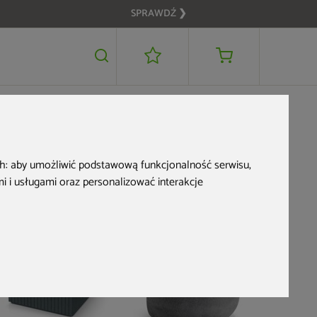
SPRAWDŹ ❯
119 zł
DODAJ DO KOSZYKA
ch:
aby umożliwić podstawową funkcjonalność serwisu
,
 i usługami oraz personalizować interakcje
Doniczka
Prosperpl
Concrete G
149 zł
darmowa d