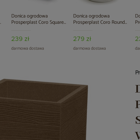
Donica ogrodowa
Donica ogrodowa
Do
Prosperplast Coro Square
Prosperplast Coro Round
Pr
Charcoal 24 l
Sand 34 l
Gr
239 zł
279 zł
2
darmowa dostawa
darmowa dostawa
da