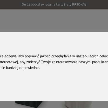
Do 25 000 zł zwrotu na kartę i raty RRSO 0%
Donica ogrodowa Prosperplast Madera Square Eco Wood Eco Wood 31 l
Aktualne oferty
ii śledzenia, aby poprawić jakość przeglądania w następujących cela
internetowej
,
aby zmierzyć Twoje zainteresowanie naszymi produktami
ebie bardziej odpowiednie
.
Nowość