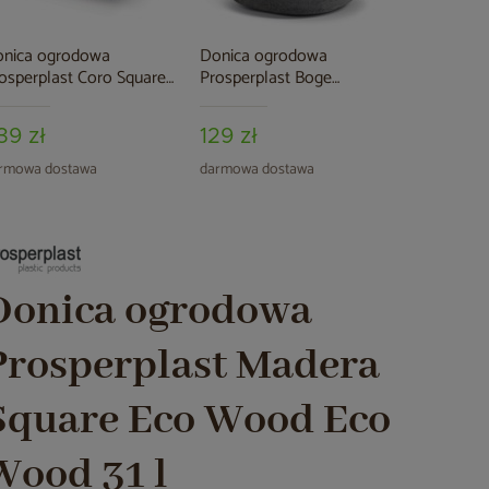
nica ogrodowa
Donica ogrodowa
osperplast Coro Square
Prosperplast Boge
aphite 24 l
Concrete Gray 37 l
39 zł
129 zł
rmowa dostawa
darmowa dostawa
Donica ogrodowa
Prosperplast Madera
Square Eco Wood Eco
Wood 31 l