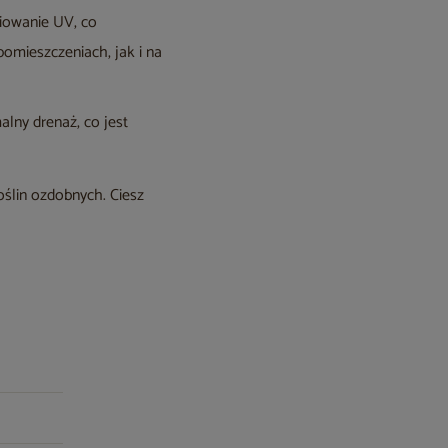
niowanie UV, co
pomieszczeniach, jak i na
lny drenaż, co jest
oślin ozdobnych. Ciesz