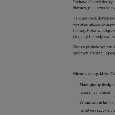
Szukasz idealnej donicy,
Naturo 31 l
– produkt st
Ta wyjątkowa donica kwa
wysokiej jakości tworz
fakturę. Kolor w połąc
elegancji i skandynawsk
Donica posiada system s
spójnych aranżacji. Spec
Główne zalety, które Ci
Ekologiczny design:
naturalny materiał.
Wbudowane kółka:
na łatwe i szybkie p