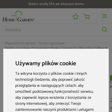
Stwórz strefę SPA we własnym domu
Wyposażenie ogrodu
Donice ogrodowe
Donica ogrodowa Prosperplast Madera Square Eco Wood Eco Coffee 31 l
Aktualne oferty
Używamy plików cookie
Ta witryna korzysta z plików cookie i innych
Nowość
Nowość
technologii śledzenia, aby poprawić jakość
D
przeglądania w następujących celach:
aby
P
umożliwić podstawową funkcjonalność serwisu
,
R
4
aby zapewnić lepsze wrażenia z korzystania ze
strony internetowej
,
aby zmierzyć Twoje
d
zainteresowanie naszymi produktami i usługami