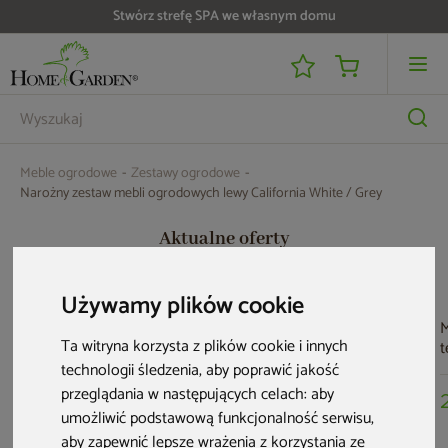
Do 25 000 zł zwrotu na kartę i raty RRSO 0%
Meble ogrodowe
Zestawy ogrodowe
Narożny zestaw mebli ogrodowych lewy California White / Grey
Aktualne oferty
Używamy plików cookie
M
Ta witryna korzysta z plików cookie i innych
t
S
technologii śledzenia, aby poprawić jakość
B
przeglądania w następujących celach:
aby
umożliwić podstawową funkcjonalność serwisu
,
aby zapewnić lepsze wrażenia z korzystania ze