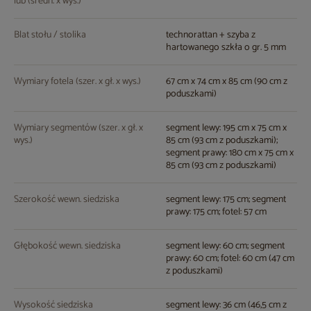
lub (średn. x wys.)
Blat stołu / stolika
technorattan + szyba z
hartowanego szkła o gr. 5 mm
Wymiary fotela (szer. x gł. x wys.)
67 cm x 74 cm x 85 cm (90 cm z
poduszkami)
Wymiary segmentów (szer. x gł. x
segment lewy: 195 cm x 75 cm x
wys.)
85 cm (93 cm z poduszkami);
segment prawy: 180 cm x 75 cm x
85 cm (93 cm z poduszkami)
Szerokość wewn. siedziska
segment lewy: 175 cm; segment
prawy: 175 cm; fotel: 57 cm
Głębokość wewn. siedziska
segment lewy: 60 cm; segment
prawy: 60 cm; fotel: 60 cm (47 cm
z poduszkami)
Wysokość siedziska
segment lewy: 36 cm (46,5 cm z