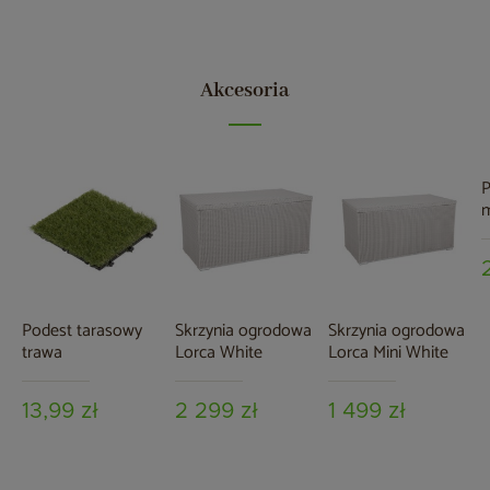
Akcesoria
P
m
2
c
Podest tarasowy
Skrzynia ogrodowa
Skrzynia ogrodowa
trawa
Lorca White
Lorca Mini White
13,99 zł
2 299 zł
1 499 zł