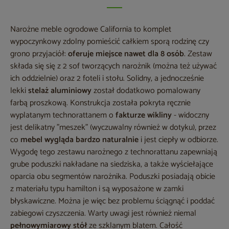
Narożne meble ogrodowe California to komplet
wypoczynkowy zdolny pomieścić całkiem sporą rodzinę czy
grono przyjaciół:
oferuje miejsce nawet dla 8 osób
. Zestaw
składa się się z 2 sof tworzących narożnik (można też używać
ich oddzielnie) oraz 2 foteli i stołu. Solidny, a jednocześnie
lekki
stelaż aluminiowy
został dodatkowo pomalowany
farbą proszkową. Konstrukcja została pokryta ręcznie
wyplatanym technorattanem o
fakturze wikliny
- widoczny
jest delikatny "meszek" (wyczuwalny również w dotyku), przez
co
mebel wygląda bardzo naturalnie
i jest ciepły w odbiorze.
Wygodę tego zestawu narożnego z technorattanu zapewniają
grube poduszki nakładane na siedziska, a także wyściełające
oparcia obu segmentów narożnika. Poduszki posiadają obicie
z materiału typu hamilton i są wyposażone w zamki
błyskawiczne. Można je więc bez problemu ściągnąć i poddać
zabiegowi czyszczenia. Warty uwagi jest również niemal
pełnowymiarowy stół
ze szklanym blatem. Całość