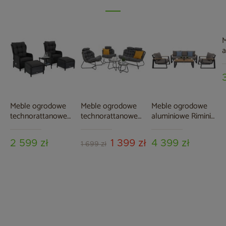
M
a
2
L
G
G
Meble ogrodowe
Meble ogrodowe
Meble ogrodowe
technorattanowe
technorattanowe
aluminiowe Rimini
Sofia Grey / Grey
Palermo Round
Dark Grey / Beige
Melange
Grey / Grey
Melange
2 599 zł
1 399 zł
4 399 zł
1 699 zł