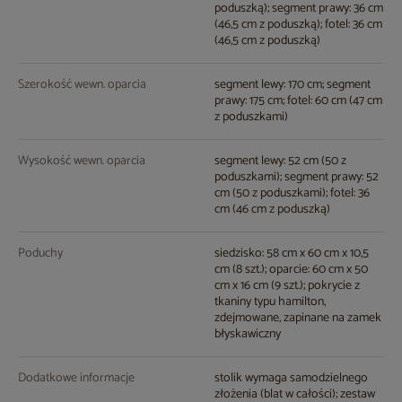
poduszką); segment prawy: 36 cm
(46,5 cm z poduszką); fotel: 36 cm
(46,5 cm z poduszką)
Szerokość wewn. oparcia
segment lewy: 170 cm; segment
prawy: 175 cm; fotel: 60 cm (47 cm
z poduszkami)
Wysokość wewn. oparcia
segment lewy: 52 cm (50 z
poduszkami); segment prawy: 52
cm (50 z poduszkami); fotel: 36
cm (46 cm z poduszką)
Poduchy
siedzisko: 58 cm x 60 cm x 10,5
cm (8 szt.); oparcie: 60 cm x 50
cm x 16 cm (9 szt.); pokrycie z
tkaniny typu hamilton,
zdejmowane, zapinane na zamek
błyskawiczny
Dodatkowe informacje
stolik wymaga samodzielnego
złożenia (blat w całości); zestaw