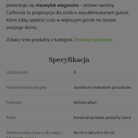
prezentuje się
niezwykle elegancko
- zestaw narożny
California to propozycja dla osób o wysublimowanym guście,
które lubią spędzać czas w większym gronie na tarasie
swojego domu.
Zobacz inne produkty z kategorii
Zestawy ogrodowe
.
Specyfikacja
Liczba osób
8
Materiał konstrukcyjny
aluminium malowane proszkowo
Pokrycie
technorattan
Kolor
konstrukcja biała, poduchy szare
Wymiary stołu (szer. x dł. x wys.)
80 cm x 140 cm x 70 cm