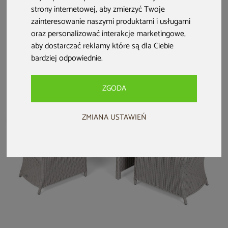
Meble ogrodowe
Meble ogrodowe
Meble ogrodowe
strony internetowej
,
aby zmierzyć Twoje
aluminiowe Como
technorattanowe
aluminiowe Rimini
zainteresowanie naszymi produktami i usługami
Grey / Grey
Perugia Olive /
Dark Grey / Grey
oraz personalizować interakcje marketingowe
,
Grey
Melange
1 399 zł
6 999 zł
4 399 zł
aby dostarczać reklamy które są dla Ciebie
1 599 zł
bardziej odpowiednie
.
ZGODA
ZMIANA USTAWIEŃ