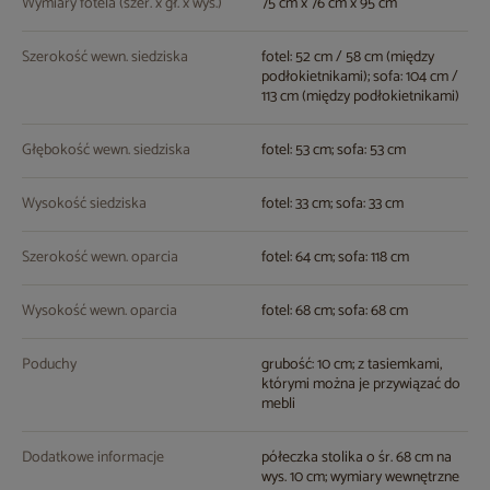
Wymiary fotela (szer. x gł. x wys.)
75 cm x 76 cm x 95 cm
Szerokość wewn. siedziska
fotel: 52 cm / 58 cm (między
podłokietnikami); sofa: 104 cm /
113 cm (między podłokietnikami)
Głębokość wewn. siedziska
fotel: 53 cm; sofa: 53 cm
Wysokość siedziska
fotel: 33 cm; sofa: 33 cm
Szerokość wewn. oparcia
fotel: 64 cm; sofa: 118 cm
Wysokość wewn. oparcia
fotel: 68 cm; sofa: 68 cm
Poduchy
grubość: 10 cm; z tasiemkami,
którymi można je przywiązać do
mebli
Dodatkowe informacje
półeczka stolika o śr. 68 cm na
wys. 10 cm; wymiary wewnętrzne