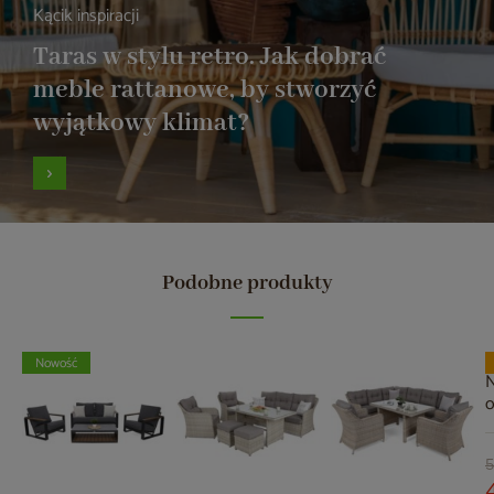
Kącik inspiracji
Taras w stylu retro. Jak dobrać
meble rattanowe, by stworzyć
wyjątkowy klimat?
Podobne produkty
Nowość
N
a
S
G
5