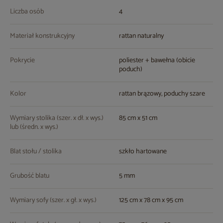
Liczba osób
4
Materiał konstrukcyjny
rattan naturalny
Pokrycie
poliester + bawełna (obicie
poduch)
Kolor
rattan brązowy, poduchy szare
Wymiary stolika (szer. x dł. x wys.)
85 cm x 51 cm
lub (średn. x wys.)
Blat stołu / stolika
szkło hartowane
Grubość blatu
5 mm
Wymiary sofy (szer. x gł. x wys.)
125 cm x 78 cm x 95 cm