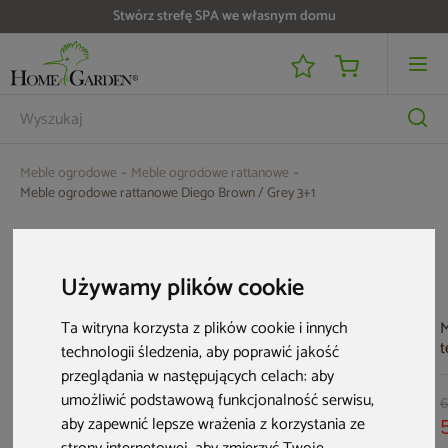
Stwórz strefę SPA we własnym domu
Do 25 000 zł zwrotu na kartę i raty RRSO 0%
Meble ogrodowe
Meble ogrodowe rattanowe
Meble ogrodowe rattanowe Diego Brown / Grey 3+1
Aktualne oferty
Używamy plików cookie
Ta witryna korzysta z plików cookie i innych
M
t
technologii śledzenia, aby poprawić jakość
B
przeglądania w następujących celach:
aby
E
umożliwić podstawową funkcjonalność serwisu
,
B
6
aby zapewnić lepsze wrażenia z korzystania ze
M