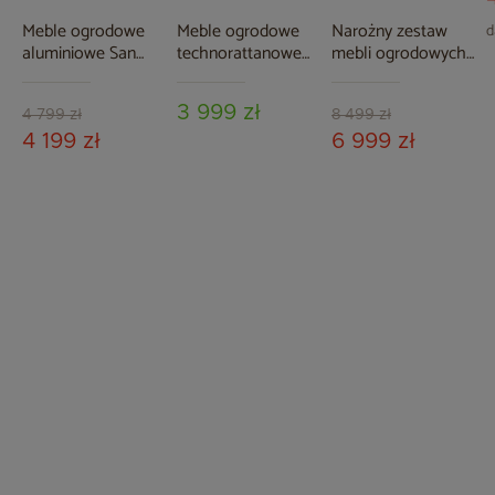
Meble ogrodowe
Meble ogrodowe
Narożny zestaw
d
aluminiowe San
technorattanowe
mebli ogrodowych
Marco Grey / Grey
Bergamo Beige /
lewy California
Melange
Beige Melange
Beige / Beige
3 999 zł
Melange
4 799 zł
8 499 zł
4 199 zł
6 999 zł