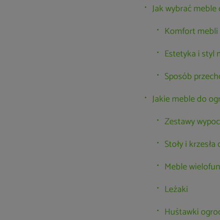
Jak wybrać meble
Komfort mebli
Estetyka i sty
Sposób przec
Jakie meble do o
Zestawy wypo
Stoły i krzesła
Meble wielofu
Leżaki
Huśtawki ogr