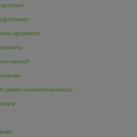
 ogrodowe?
 ogrodowych
l mebli ogrodowych
howywania
grodu wybrać?
czynkowe
 do jadalni na świeżym powietrzu
nkcyjne
odowe