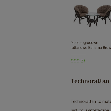
Meble ogrodowe
rattanowe Bahama Bro
/ Cappuccino 2+1
999 zł
Technorattan
Technorattan to mate
Jest to
syntetyczne 