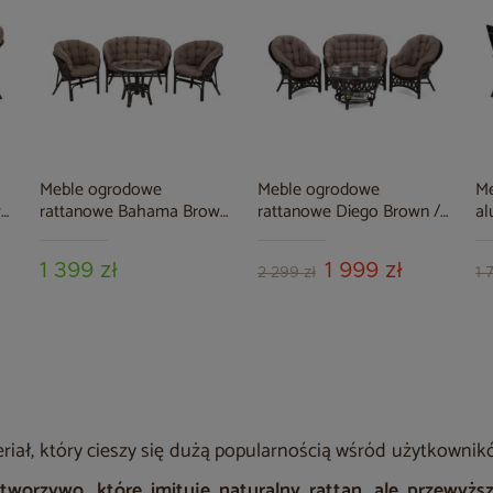
Meble ogrodowe
Meble ogrodowe
M
wn
rattanowe Bahama Brown
rattanowe Diego Brown /
al
/ Cappuccino 3+1
Cappuccino 3+1
Bl
1 399 zł
1 999 zł
2 299 zł
1 
riał, który cieszy się dużą popularnością wśród użytkowni
tworzywo, które imituje naturalny rattan
,
ale przewyż