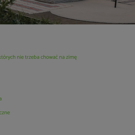
tórych nie trzeba chować na zimę
a
czne