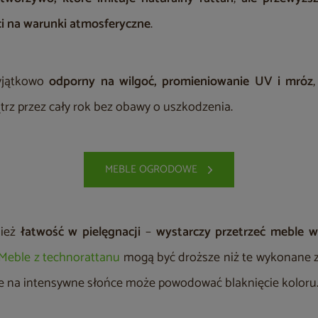
ci na warunki atmosferyczne
.
wyjątkowo
odporny na wilgoć, promieniowanie UV i mróz
rz przez cały rok bez obawy o uszkodzenia.
MEBLE OGRODOWE
nież
łatwość w pielęgnacji
–
wystarczy przetrzeć meble w
Meble z technorattanu
mogą być droższe niż te wykonane z
e na intensywne słońce może powodować blaknięcie koloru