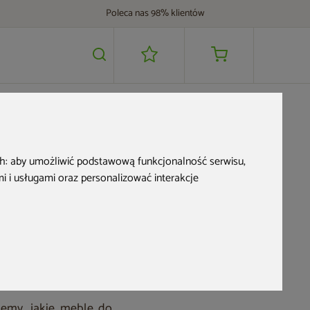
Poleca nas 98% klientów
ybrać?
ch:
aby umożliwić podstawową funkcjonalność serwisu
,
 i usługami oraz personalizować interakcje
iowe?
emy, jakie meble do