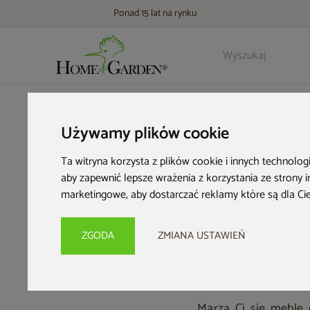
Ponad 15 lat na rynku
HOME & GARDEN
Inspiracje i porady
Kącik inspiracji
Jaki
Używamy plików cookie
Jakie
Ta witryna korzysta z plików cookie i innych technolog
aby zapewnić lepsze wrażenia z korzystania ze strony 
Drew
marketingowe
,
aby dostarczać reklamy które są dla Ci
ZGODA
ZMIANA USTAWIEŃ
Marzą Ci się meble