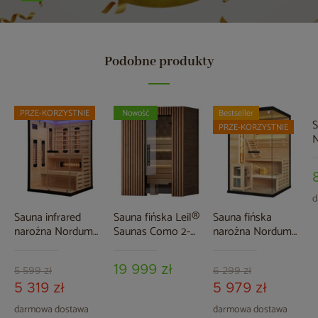
Podobne produkty
PRZE-KORZYSTNIE
Nowość
Bestseller
S
PRZE-KORZYSTNIE
N
d
Sauna infrared
Sauna fińska Leil®
Sauna fińska
narożna Nordum
Saunas Como 2-
narożna Nordum
Basic P 2-osobowa
osobowa
Pure 2-osobowa
czarna
czarna
19 999 zł
5 599 zł
6 299 zł
5 319 zł
5 979 zł
darmowa dostawa
darmowa dostawa