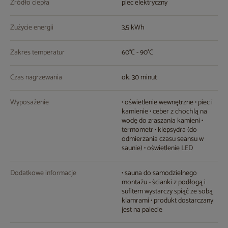
Źródło ciepła
piec elektryczny
Zużycie energii
3,5 kWh
Zakres temperatur
60°C - 90°C
Czas nagrzewania
ok. 30 minut
Wyposażenie
• oświetlenie wewnętrzne • piec i
kamienie • ceber z chochlą na
wodę do zraszania kamieni •
termometr • klepsydra (do
odmierzania czasu seansu w
saunie) • oświetlenie LED
Dodatkowe informacje
• sauna do samodzielnego
montażu - ścianki z podłogą i
sufitem wystarczy spiąć ze sobą
klamrami • produkt dostarczany
jest na palecie