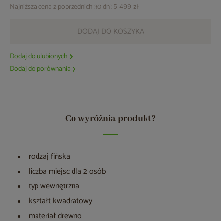
Najniższa cena z poprzednich 30 dni:
5 499 zł
DODAJ DO KOSZYKA
Dodaj do ulubionych
Dodaj do porównania
Co wyróżnia produkt?
rodzaj fińska
liczba miejsc dla 2 osób
typ wewnętrzna
kształt kwadratowy
materiał drewno