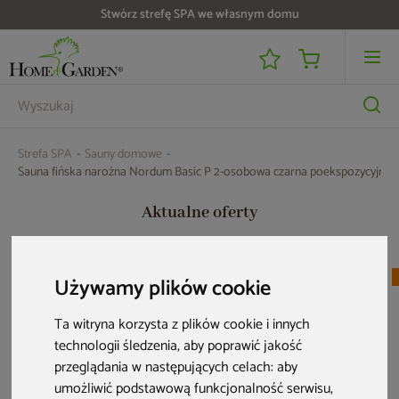
Do 25 000 zł zwrotu na kartę i raty RRSO 0%
Strefa SPA
Sauny domowe
Sauna fińska narożna Nordum Basic P 2-osobowa czarna poekspozycyjna
Aktualne oferty
PRZE-KORZYSTNIE
PRZE-KORZYSTNIE
Używamy plików cookie
Ta witryna korzysta z plików cookie i innych
technologii śledzenia, aby poprawić jakość
przeglądania w następujących celach:
aby
umożliwić podstawową funkcjonalność serwisu
,