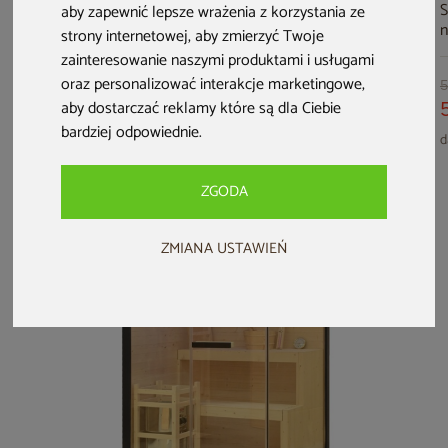
Sauna fińska
Sauna hybrydowa
Sauna fińska
S
aby zapewnić lepsze wrażenia z korzystania ze
narożna Nordum
Nordum Combi 2-
narożna Nordum
n
strony internetowej
,
aby zmierzyć Twoje
Basic P 2-osobowa
osobowa brązowa
Solea 2-osobowa
B
zainteresowanie naszymi produktami i usługami
czarna
naturalna
c
oraz personalizować interakcje marketingowe
,
8 499 zł
5 499 zł
6 499 zł
5
aby dostarczać reklamy które są dla Ciebie
5 219 zł
6 149 zł
darmowa dostawa
bardziej odpowiednie
.
darmowa dostawa
darmowa dostawa
d
ZGODA
ZMIANA USTAWIEŃ