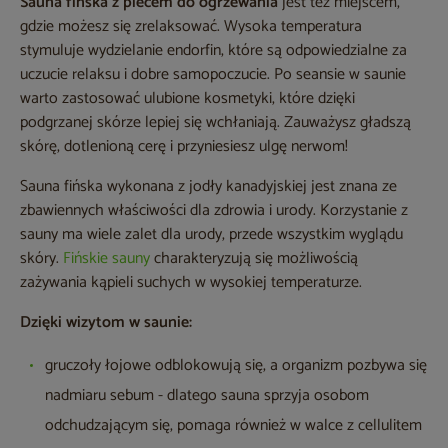
Sauna fińska z piecem do ogrzewania
jest też miejscem,
gdzie możesz się zrelaksować. Wysoka temperatura
stymuluje wydzielanie endorfin, które są odpowiedzialne za
uczucie relaksu i dobre samopoczucie. Po seansie w saunie
warto zastosować ulubione kosmetyki, które dzięki
podgrzanej skórze lepiej się wchłaniają. Zauważysz gładszą
skórę, dotlenioną cerę i przyniesiesz ulgę nerwom!
Sauna fińska wykonana z jodły kanadyjskiej jest znana ze
zbawiennych właściwości dla zdrowia i urody. Korzystanie z
sauny ma wiele zalet dla urody, przede wszystkim wyglądu
skóry.
Fińskie sauny
charakteryzują się możliwością
zażywania kąpieli suchych w wysokiej temperaturze.
Dzięki wizytom w saunie:
gruczoły łojowe odblokowują się, a organizm pozbywa się
nadmiaru sebum - dlatego sauna sprzyja osobom
odchudzającym się, pomaga również w walce z cellulitem