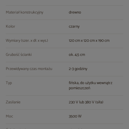
Materiał konstrukcyjny
drewno
Kolor
czarny
Wymiary (szer. x dł. x wys.)
120 cm x 120 cm x 190 cm
Grubość ścianki
ok. 4,5 cm
Przewidywany czas montażu
2-3 godziny
Typ
fińska, do użytku wewnątrz
pomieszczeń
Zasilanie
230 V lub 380 V (siła)
Moc
3500 W