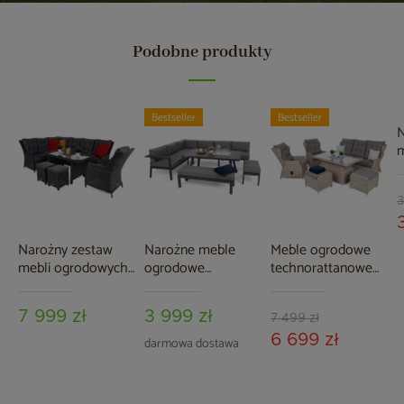
Podobne produkty
Bestseller
Bestseller
N
m
B
G
3
Narożny zestaw
Narożne meble
Meble ogrodowe
mebli ogrodowych
ogrodowe
technorattanowe
lewy Alicante Grey
aluminiowe
Memfis Beige /
/ Grey Melange z
Galapagos Grey /
Beige Melange
7 999 zł
3 999 zł
pufami
Window Grey
7 499 zł
6 699 zł
darmowa dostawa