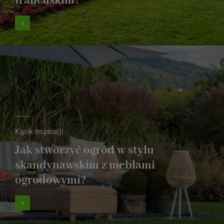
francuskim?
Kącik inspiracji
Jak stworzyć ogród w stylu
skandynawskim z meblami
ogrodowymi?