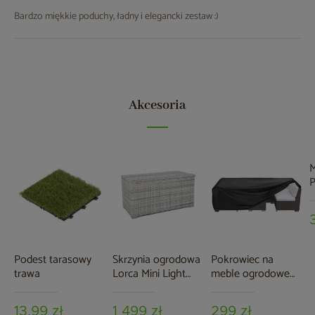
Bardzo miękkie poduchy, ładny i elegancki zestaw :)
Akcesoria
M
P
o
5
Podest tarasowy
Skrzynia ogrodowa
Pokrowiec na
trawa
Lorca Mini Light
meble ogrodowe
Grey
280 x 230 x 80 cm
czarny
13,99 zł
1 499 zł
299 zł