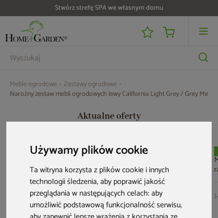
Do 25 000 zł zwrotu na kartę i raty RRSO 0%
Meble ogrodowe
Zestawy ogrodowe
Narożny zestaw mebli ogrodowych lewy California Light Grey / Grey Melan
Aktualne oferty
Używamy plików cookie
Bestseller
M
r
Ta witryna korzysta z plików cookie i innych
B
technologii śledzenia, aby poprawić jakość
C
przeglądania w następujących celach:
aby
1
umożliwić podstawową funkcjonalność serwisu
,
aby zapewnić lepsze wrażenia z korzystania ze