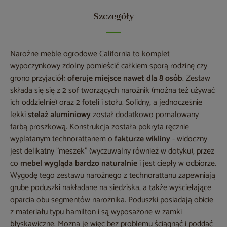
Szczegóły
Narożne meble ogrodowe California to komplet
wypoczynkowy zdolny pomieścić całkiem sporą rodzinę czy
grono przyjaciół:
oferuje miejsce nawet dla 8 osób
. Zestaw
składa się się z 2 sof tworzących narożnik (można też używać
ich oddzielnie) oraz 2 foteli i stołu. Solidny, a jednocześnie
lekki
stelaż aluminiowy
został dodatkowo pomalowany
farbą proszkową. Konstrukcja została pokryta ręcznie
wyplatanym technorattanem o
fakturze wikliny
- widoczny
jest delikatny "meszek" (wyczuwalny również w dotyku), przez
co
mebel wygląda bardzo naturalnie
i jest ciepły w odbiorze.
Wygodę tego zestawu narożnego z technorattanu zapewniają
grube poduszki nakładane na siedziska, a także wyściełające
oparcia obu segmentów narożnika. Poduszki posiadają obicie
z materiału typu hamilton i są wyposażone w zamki
błyskawiczne. Można je więc bez problemu ściągnąć i poddać