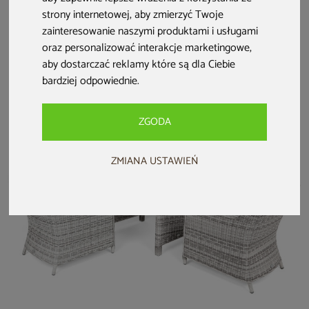
Narożny zestaw
Narożne meble
Meble ogrodowe
strony internetowej
,
aby zmierzyć Twoje
mebli ogrodowych
ogrodowe
technorattanowe
zainteresowanie naszymi produktami i usługami
Termoli Cloudy
aluminiowe Neapol
Memfis White /
oraz personalizować interakcje marketingowe
,
Grey / Light Grey
Grey / Grey
Grey
6 299 zł
Melange
3 999 zł
7 499 zł
aby dostarczać reklamy które są dla Ciebie
3 599 zł
6 699 zł
bardziej odpowiednie
.
ZGODA
ZMIANA USTAWIEŃ