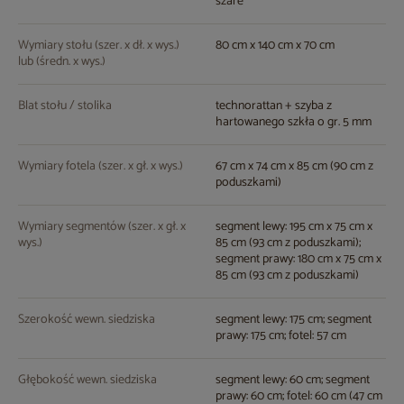
szare
Wymiary stołu (szer. x dł. x wys.)
80 cm x 140 cm x 70 cm
lub (średn. x wys.)
Blat stołu / stolika
technorattan + szyba z
hartowanego szkła o gr. 5 mm
Wymiary fotela (szer. x gł. x wys.)
67 cm x 74 cm x 85 cm (90 cm z
poduszkami)
Wymiary segmentów (szer. x gł. x
segment lewy: 195 cm x 75 cm x
wys.)
85 cm (93 cm z poduszkami);
segment prawy: 180 cm x 75 cm x
85 cm (93 cm z poduszkami)
Szerokość wewn. siedziska
segment lewy: 175 cm; segment
prawy: 175 cm; fotel: 57 cm
Głębokość wewn. siedziska
segment lewy: 60 cm; segment
prawy: 60 cm; fotel: 60 cm (47 cm