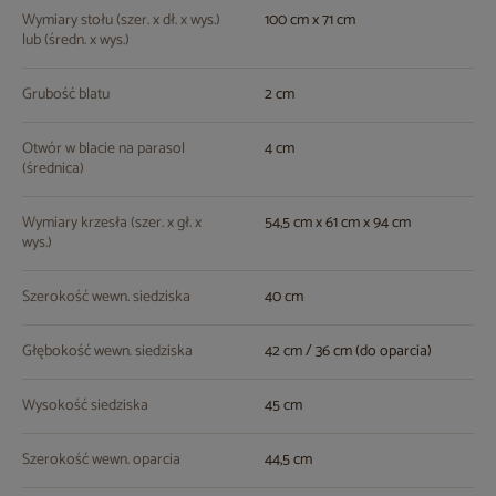
Wymiary stołu (szer. x dł. x wys.)
100 cm x 71 cm
lub (średn. x wys.)
Grubość blatu
2 cm
Otwór w blacie na parasol
4 cm
(średnica)
Wymiary krzesła (szer. x gł. x
54,5 cm x 61 cm x 94 cm
wys.)
Szerokość wewn. siedziska
40 cm
Głębokość wewn. siedziska
42 cm / 36 cm (do oparcia)
Wysokość siedziska
45 cm
Szerokość wewn. oparcia
44,5 cm