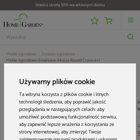
Stwórz strefę SPA we własnym domu
Meble ogrodowe
Zestawy ogrodowe
Meble ogrodowe drewniane Akacja Round Cross 4+1
Aktualne oferty
Używamy plików cookie
Ta witryna korzysta z plików cookie i innych
Bestseller
Nowość
technologii śledzenia, aby poprawić jakość
M
t
przeglądania w następujących celach:
aby
B
umożliwić podstawową funkcjonalność serwisu
,
B
aby zapewnić lepsze wrażenia z korzystania ze
M
6
strony internetowej
,
aby zmierzyć Twoje
zainteresowanie naszymi produktami i usługami