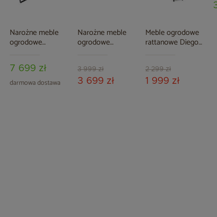
Narożne meble
Narożne meble
Meble ogrodowe
ogrodowe
ogrodowe
rattanowe Diego
aluminiowe
aluminiowe Miami
Brown /
Sorrento Comfort
Grey / Taupe
Cappuccino 3+1
7 699 zł
Grey / Grey
3 999 zł
2 299 zł
Melange
3 699 zł
1 999 zł
darmowa dostawa