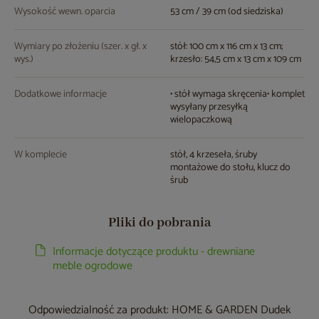
Wysokość wewn. oparcia
53 cm / 39 cm (od siedziska)
Wymiary po złożeniu (szer. x gł. x
stół: 100 cm x 116 cm x 13 cm;
wys.)
krzesło: 54,5 cm x 13 cm x 109 cm
Dodatkowe informacje
• stół wymaga skręcenia• komplet
wysyłany przesyłką
wielopaczkową
W komplecie
stół, 4 krzeseła, śruby
montażowe do stołu, klucz do
śrub
Pliki do pobrania
Informacje dotyczące produktu - drewniane
meble ogrodowe
Odpowiedzialność za produkt: HOME & GARDEN Dudek