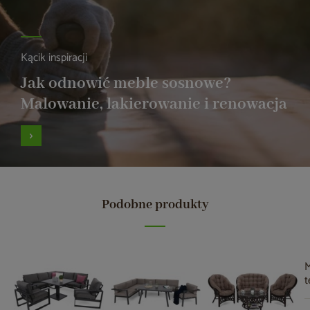
Kącik inspiracji
Jak odnowić meble sosnowe?
Malowanie, lakierowanie i renowacja
Podobne produkty
M
t
B
G