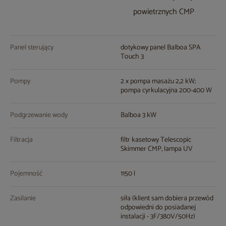
powietrznych CMP
Panel sterujący
dotykowy panel Balboa SPA
Touch 3
Pompy
2 x pompa masażu 2,2 kW;
pompa cyrkulacyjna 200-400 W
Podgrzewanie wody
Balboa 3 kW
Filtracja
filtr kasetowy Telescopic
Skimmer CMP, lampa UV
Pojemność
1150 l
Zasilanie
siła (klient sam dobiera przewód
odpowiedni do posiadanej
instalacji - 3F/380V/50Hz)