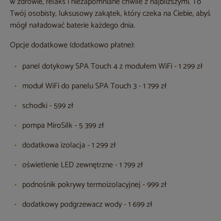
w zdrowie, relaks i niezapomniane chwile z najbliższymi. To
Twój osobisty, luksusowy zakątek, który czeka na Ciebie, abyś
mógł naładować baterie każdego dnia.
Opcje dodatkowe (dodatkowo płatne):
panel dotykowy SPA Touch 4 z modułem WiFi - 1 299 zł
moduł WiFi do panelu SPA Touch 3 - 1 799 zł
schodki - 599 zł
pompa MiroSilk - 5 399 zł
dodatkowa izolacja - 1 299 zł
oświetlenie LED zewnętrzne - 1 799 zł
podnośnik pokrywy termoizolacyjnej - 999 zł
dodatkowy podgrzewacz wody - 1 699 zł