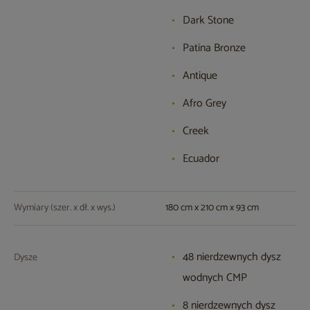
Dark Stone
Patina Bronze
Antique
Afro Grey
Creek
Ecuador
Wymiary (szer. x dł. x wys.)
180 cm x 210 cm x 93 cm
48 nierdzewnych dysz
Dysze
wodnych CMP
8 nierdzewnych dysz