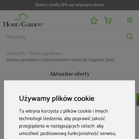
Do 25 000 zł zwrotu na kartę i raty RRSO 0%
Strefa SPA
Wanny ogrodowe
Wanna ogrodowa z hydromasażem Hanscraft Sapphire Oka3
Aktualne oferty
Używamy plików cookie
Nowość
Zwrot na kartę
Nowość
Zwrot na kartę
Zwrot na kartę
Ta witryna korzysta z plików cookie i innych
technologii śledzenia, aby poprawić jakość
przeglądania w następujących celach:
aby
umożliwić podstawową funkcjonalność serwisu
,