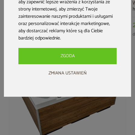
aby zapewnić lepsze wrażenia z korzystania ze
Wanna ogrodowa z
Wanna do terapii
Basen ogrodowy z
W
strony internetowej
,
aby zmierzyć Twoje
hydromasażem
kontrastowej
przeciwprądem i
Aquess Lunari 5202
Aquess DuoTherm
hydromasażem
A
zainteresowanie naszymi produktami i usługami
4-osobowa
7001 2-osobowa
Aquess Aquatic 1
3
oraz personalizować interakcje marketingowe
,
59 999 zł
36 999 zł
68 999 zł
400 x 228 cm
S
aby dostarczać reklamy które są dla Ciebie
Sterling White /
L
darmowa dostawa
darmowa dostawa
darmowa dostawa
d
bardziej odpowiednie
.
Grey
ZGODA
ZMIANA USTAWIEŃ