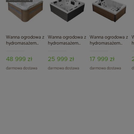
Wanna ogrodowa z
Wanna ogrodowa z
Wanna ogrodowa z
W
hydromasażem
hydromasażem
hydromasażem
Aquess Felicity
Aquess Ellora 5101
Aquess Ellora 1201
A
7202 5-osobowa
6-osobowa
Grey / Brown 2-
48 999 zł
25 999 zł
17 999 zł
Sterling White /
osobowa
OAK
darmowa dostawa
darmowa dostawa
darmowa dostawa
d