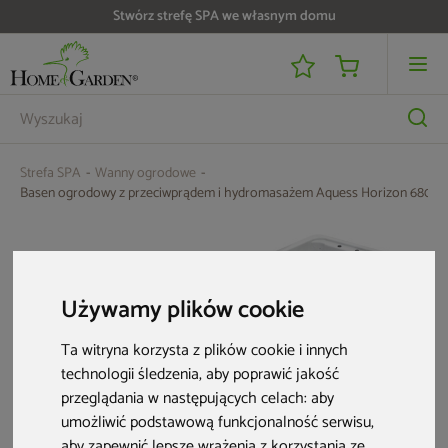
Stwórz strefę SPA we własnym domu
Do 25 000 zł zwrotu na kartę i raty RRSO 0%
Strefa SPA
Wanny ogrodowe
Basen ogrodowy z przeciwprądem i hydromasażem Aquess Horizon 680 x 
Używamy plików cookie
Ta witryna korzysta z plików cookie i innych
technologii śledzenia, aby poprawić jakość
przeglądania w następujących celach:
aby
umożliwić podstawową funkcjonalność serwisu
,
aby zapewnić lepsze wrażenia z korzystania ze