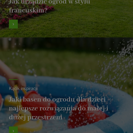
Jak urządzić ogród w stylu
francuskim?
Kącik inspiracji
Jaki basen do ogrodu dla dzieci –
najlepsze rozwiązania do małej i
dużej przestrzeni