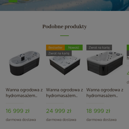
Podobne produkty
Bestseller
Nowość
Zwrot na kartę
W
Zwrot na kartę
A
7
d
Wanna ogrodowa z
Wanna ogrodowa z
Wanna ogrodowa z
hydromasażem
hydromasażem
hydromasażem
Aquess Zenya
Aquess Lunari 3101
Aquess Zenya 1201
22501
3-osobowa
3-osobowa
16 999 zł
24 999 zł
18 999 zł
darmowa dostawa
darmowa dostawa
darmowa dostawa