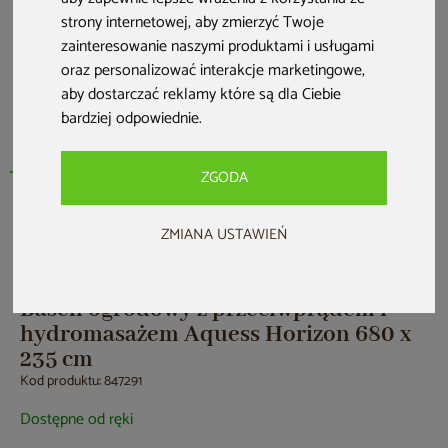
strony internetowej
,
aby zmierzyć Twoje
zainteresowanie naszymi produktami i usługami
oraz personalizować interakcje marketingowe
,
aby dostarczać reklamy które są dla Ciebie
bardziej odpowiednie
.
ZGODA
Nowość
Zwrot na kartę
ZMIANA USTAWIEŃ
Basen ogrodowy z przeciwprądem i
hydromasażem Aquess Horizon 680 x
235 cm
Kod produktu: 847291
Dostępne od ręki