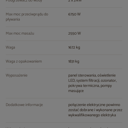
Podgrzewacz do wody
2 x 3 kW
Max moc przeciwprądu do
6750 W
pływania
Max moc masażu
2550 W
Waga
1672 kg
Waga z opakowaniem
1831 kg
Wyposażenie
panel sterowania, oświetlenie
LED, system filtracji, ozonator,
pokrywa termiczna, pompy
masujące
Dodatkowe informacje
połączenie elektryczne powinno
zostać dobrane i wykonane przez
wykwalifikowanego elektryka