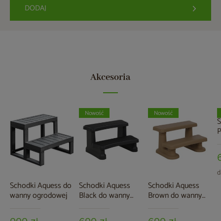
DODAJ
Akcesoria
Nowość
Nowość
S
P
d
o
d
Schodki Aquess do
Schodki Aquess
Schodki Aquess
wanny ogrodowej
Black do wanny
Brown do wanny
ogrodowej
ogrodowej