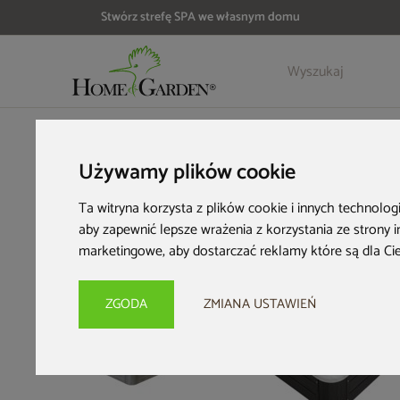
Stwórz strefę SPA we własnym domu
Szczegóły
Opinie
HOME & GARDEN
Strefa SPA
Wanny ogrodowe
Wanna og
Używamy plików cookie
Ta witryna korzysta z plików cookie i innych technolog
aby zapewnić lepsze wrażenia z korzystania ze strony 
marketingowe
,
aby dostarczać reklamy które są dla Ci
Nowość
Zwrot na kartę
Zwrot na kartę
ZGODA
ZMIANA USTAWIEŃ