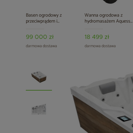
Basen ogrodowy z
Wanna ogrodowa z
przeciwprądem i
hydromasażem Aquess
hydromasażem Aquess
Zenya 2001 4-osobowa
Dynamic 590 x 227 cm
99 000 zł
18 499 zł
darmowa dostawa
darmowa dostawa