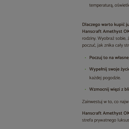
temperaturą, oświet
Dlaczego warto kupić ju
Hanscraft Amethyst O
rodziny. Wyobraź sobie, 
poczuć, jak znika cały str
Poczuj to na własne
Wypełnij swoje życi
każdej pogodzie.
Wzmocnij więzi z bl
Zainwestuj w to, co naj
Hanscraft Amethyst O
strefa prywatnego luks