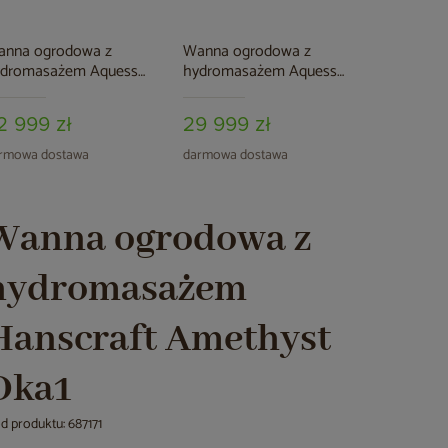
anna ogrodowa z
Wanna ogrodowa z
ydromasażem Aquess
hydromasażem Aquess
static 8203 7-osobowa
Reflect 4202 7-osobowa
dnight Espresso / OAK
Sterling White / OAK
2 999 zł
29 999 zł
rmowa dostawa
darmowa dostawa
Wanna ogrodowa z
hydromasażem
Hanscraft Amethyst
Oka1
d produktu: 687171