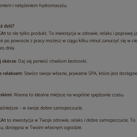
leniem i natężeniem hydromasażu.
ż dziś?
KA1
to nie tylko produkt. To inwestycja w zdrowie, relaks i poprawę j
że po powrocie z pracy możesz w ciągu kilku minut zanurzyć się w cie
es dnia.
j skórze
: Daj się ponieść chwilom beztroski.
e relaksem
: Stwórz swoje własne, prywatne SPA, które jest dostępn
iskimi
: Wanna to idealne miejsce na wspólne spędzanie czasu.
ważniejsze – w swoje dobre samopoczucie.
KA1
to inwestycja w Twoje zdrowie, relaks i dobre samopoczucie. To 
usu, dostępna w Twoim własnym ogrodzie.