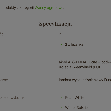
 produkty z kategorii
Wanny ogrodowe
.
Specyfikacja
sób
2
2 x leżanka
akryl ABS-PMMA Lucite + podw
izolacja GreenShield (PU)
oczne
laminat wysokociśnieniowy Fu
cki (do wyboru)
Pearl White
Winter Solstice