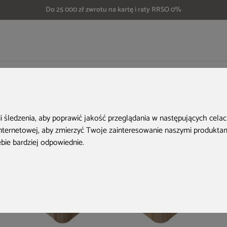
Do 25 000 zł zwrotu na kartę i raty RRSO 0%
rodowa z hydromasażem Hanscraft Amethyst Oka1
Aktualne oferty
ii śledzenia, aby poprawić jakość przeglądania w następujących cela
internetowej
,
aby zmierzyć Twoje zainteresowanie naszymi produktami
ebie bardziej odpowiednie
.
Nowość
Zwrot na kartę
Nowość