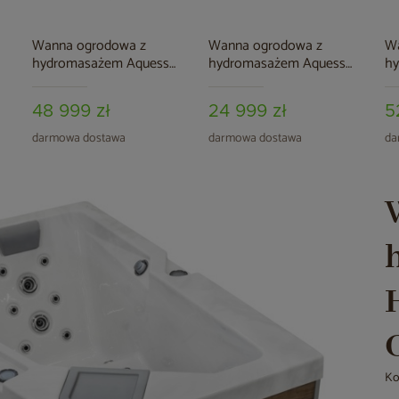
Wanna ogrodowa z
Wanna ogrodowa z
W
hydromasażem Aquess
hydromasażem Aquess
h
Felicity 7202 5-osobowa
Renew 3101 3-osobowa
Ec
Sterling White / OAK
Mi
48 999 zł
24 999 zł
5
darmowa dostawa
darmowa dostawa
da
Ko