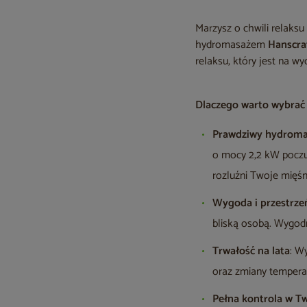
Marzysz o chwili relaks
hydromasażem
Hanscra
relaksu, który jest na wy
Dlaczego warto wybrać
Prawdziwy hydroma
o mocy 2,2 kW poczu
rozluźni Twoje mięśni
Wygoda i przestrze
bliską osobą. Wygod
Trwałość na lata
: W
oraz zmiany temperat
Pełna kontrola w T