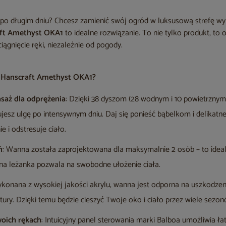
u po długim dniu? Chcesz zamienić swój ogród w luksusową strefę 
ft Amethyst OKA1
to idealne rozwiązanie. To nie tylko produkt, to 
ciągnięcie ręki, niezależnie od pogody.
 Hanscraft Amethyst OKA1?
saż dla odprężenia
: Dzięki 38 dyszom (28 wodnym i 10 powietrzny
jesz ulgę po intensywnym dniu. Daj się ponieść bąbelkom i delikat
e i odstresuje ciało.
ń
: Wanna została zaprojektowana dla maksymalnie 2 osób – to ideal
na leżanka pozwala na swobodne ułożenie ciała.
ykonana z wysokiej jakości akrylu, wanna jest odporna na uszkodze
ury. Dzięki temu będzie cieszyć Twoje oko i ciało przez wiele sezon
woich rękach
: Intuicyjny panel sterowania marki Balboa umożliwia ł