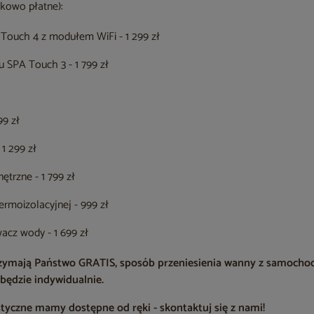
kowo płatne):
Touch 4 z modułem WiFi - 1 299 zł
 SPA Touch 3 - 1 799 zł
99 zł
1 299 zł
ętrzne - 1 799 zł
rmoizolacyjnej - 999 zł
cz wody - 1 699 zł
rzymają Państwo GRATIS, sposób przeniesienia wanny z samocho
będzie indywidualnie.
styczne mamy dostępne od ręki - skontaktuj się z nami!