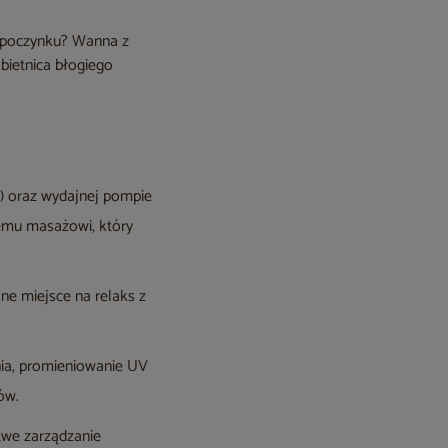
wypoczynku? Wanna z
obietnica błogiego
m) oraz wydajnej pompie
nemu masażowi, który
ne miejsce na relaks z
nia, promieniowanie UV
ów.
atwe zarządzanie