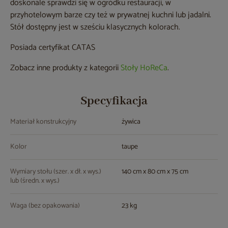
doskonale sprawdzi się w ogródku restauracji, w
przyhotelowym barze czy też w prywatnej kuchni lub jadalni.
Stół dostępny jest w sześciu klasycznych kolorach.
Posiada certyfikat CATAS
Zobacz inne produkty z kategorii
Stoły HoReCa
.
Specyfikacja
Materiał konstrukcyjny
żywica
Kolor
taupe
Wymiary stołu (szer. x dł. x wys.)
140 cm x 80 cm x 75 cm
lub (średn. x wys.)
Waga (bez opakowania)
23 kg