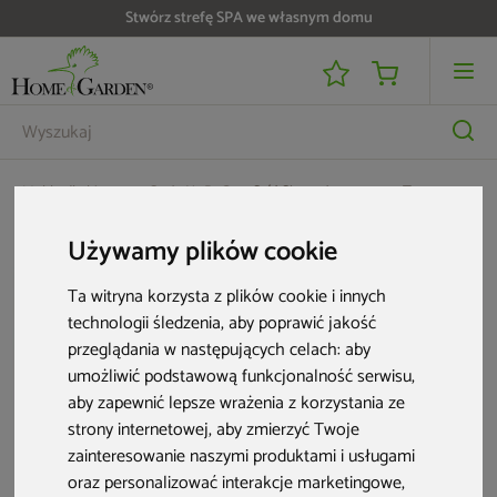
Stwórz strefę SPA we własnym domu
Meble dla biznesu
Stoły HoReCa
Stół Siesta Ares 140 cm Taupe
Używamy plików cookie
Ta witryna korzysta z plików cookie i innych
technologii śledzenia, aby poprawić jakość
przeglądania w następujących celach:
aby
umożliwić podstawową funkcjonalność serwisu
,
aby zapewnić lepsze wrażenia z korzystania ze
strony internetowej
,
aby zmierzyć Twoje
zainteresowanie naszymi produktami i usługami
oraz personalizować interakcje marketingowe
,