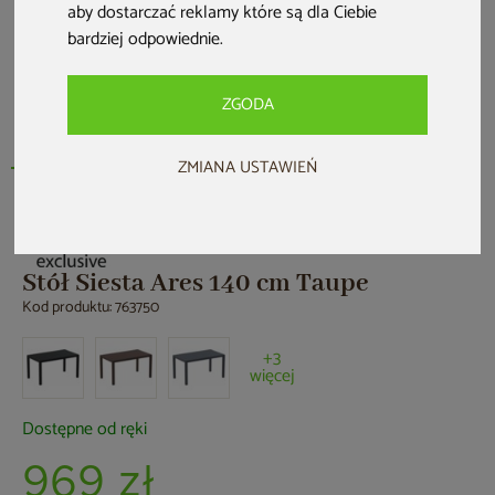
aby dostarczać reklamy które są dla Ciebie
bardziej odpowiednie
.
ZGODA
ZMIANA USTAWIEŃ
Stół Siesta Ares 140 cm Taupe
Kod produktu: 763750
+3
więcej
Dostępne od ręki
969 zł