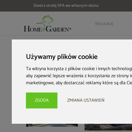
Stwórz strefę SPA we własnym domu
Szczegóły
Opinie
Akcesoria
HOME & GARDEN
Strefa SPA
Sauny ogrodowe
Sauna fiń
Używamy plików cookie
Ta witryna korzysta z plików cookie i innych technolog
aby zapewnić lepsze wrażenia z korzystania ze strony 
marketingowe
,
aby dostarczać reklamy które są dla Ci
ZGODA
ZMIANA USTAWIEŃ