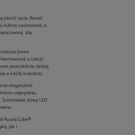
ą jakość życia. Round
j kultury saunowania, a
dopracowany, aby
ktoniczna forma
Thermowood, a całość
owane przeszklenia nadają
się w każdy krajobraz.
zone eleganckimi
pełnemu odprężeniu.
 Ściemnialne listwy LED
rewna.
nii Round Cube®.
ką, jak i