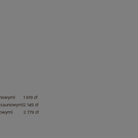
unowym)
1 619 zł
u saunowym)
2 149 zł
nowym)
2 779 zł