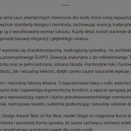
 seria saun zewnętrznych stworzona dla osób, które cenią najwyższ
yższe standardy designu i rzemiosła, zachowując esencję tradycyjne
c ją o wyrafinowany wymiar luksusu. Każdy detal został starannie 
ponadczasowej elegancji i głębokiego relaksu.
wyróżnia się charakterystyczną, zaokrągloną sylwetką - to archite
ru przemysłowego EUIPO. Elewację wykonano z 40-milimetrowego 
ontu oraz w pełni lustrzana, szklana fasada. Harmonijne łuki i hart
dność, jak i wizualną lekkość, dzięki czemu sauna naturalnie wpisuje 
m i naturalną fakturą drewna. Trzypoziomowe ławy z osiki, wykońc
yste linie i zapewniają ergonomiczny komfort, a oparcia sprzyjają 
owca wprowadzają zapach i ducha południowoestońskiego rzemiosła.
ie, nastrojowe światło, subtelnie podkreślając naturalne odcienie d
Design Award: Best of the Best, model Single to oryginalna ikona li
iosła i wyrazistej formy sprawia, że sauna zachwyca zarówno estety
jąc komfortową przestrzeń nawet dla ośmiu osób.