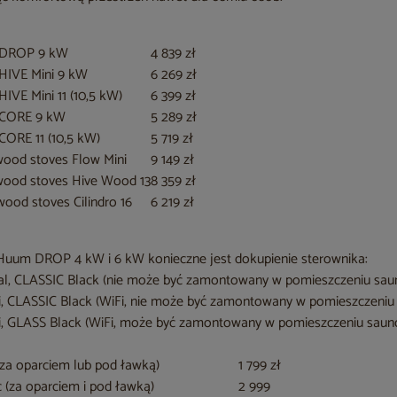
m DROP 9 kW
4 839 zł
 HIVE Mini 9 kW
6 269 zł
HIVE Mini 11 (10,5 kW)
6 399 zł
m CORE 9 kW
5 289 zł
CORE 11 (10,5 kW)
5 719 zł
wood stoves Flow Mini
9 149 zł
wood stoves Hive Wood 13
8 359 zł
wood stoves Cilindro 16
6 219 zł
Huum DROP 4 kW i 6 kW konieczne jest dokupienie sterownika:
cal, CLASSIC Black (nie może być zamontowany w pomieszczeniu sa
Fi, CLASSIC Black (WiFi, nie może być zamontowany w pomieszczeni
Fi, GLASS Black (WiFi, może być zamontowany w pomieszczeniu sau
(za oparciem lub pod ławką)
1 799 zł
c (za oparciem i pod ławką)
2 999