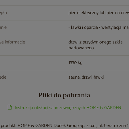
epła
piec elektryczny lub piec na dr
nie
• ławki i oparcia • wentylacja m
e informacje
drzwi z przydymionego szkła
hartowanego
1330 kg
cie
sauna, drzwi, ławki
Pliki do pobrania
Instrukcja obsługi saun zewnętrznych HOME & GARDEN
produkt: HOME & GARDEN Dudek Group Sp. z o.o., ul. Ceramiczna 15