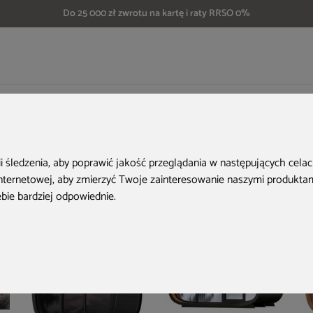
Do 25 000 zł zwrotu na kartę i raty RRSO 0%
ska zewnętrzna Leil® Saunas Round Cube Single 2.6 8-osobowa
Aktualne oferty
ii śledzenia, aby poprawić jakość przeglądania w następujących cela
internetowej
,
aby zmierzyć Twoje zainteresowanie naszymi produktami
ebie bardziej odpowiednie
.
Nowość
Nowość