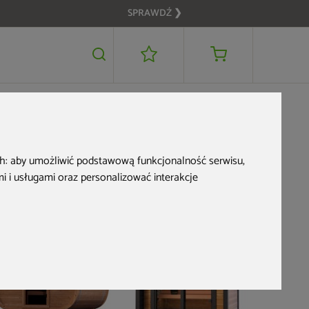
SPRAWDŹ ❯
67 999 zł
DODAJ DO KOSZYKA
ch:
aby umożliwić podstawową funkcjonalność serwisu
,
 i usługami oraz personalizować interakcje
Nowość
Nowość
Sauna fiń
Megiw Aza
25 499