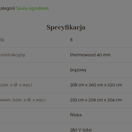
kategorii
Sauny ogrodowe
.
Specyfikacja
sób
8
konstrukcyjny
thermowood 40 mm
brązowy
zer. x dł. x wys.)
308 cm x 260 cm x 220 cm
ewn. (szer. x dł. x wys.)
293 cm x 209 cm x 204 cm
fińska
380 V (siła)