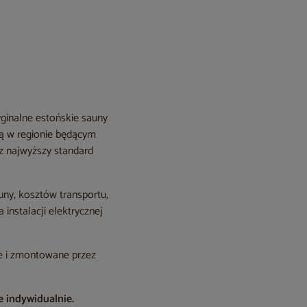
ginalne estońskie sauny
ją w regionie będącym
az najwyższy standard
uny, kosztów transportu,
nstalacji elektrycznej
ne i zmontowane przez
e indywidualnie.