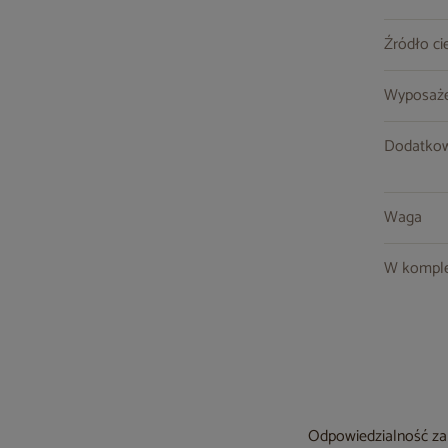
Źródło ci
Wyposaże
Dodatkow
Waga
W komple
Odpowiedzialność za 