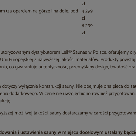
zł
m (za oparciem na górze i na dole, pod
4 299
zł
8 299
zł
autoryzowanym dystrybutorem Leil® Saunas w Polsce, oferujemy ory
Unii Europejskiej z najwyższej jakości materiałów. Produkty powsta
ania, co gwarantuje autentyczność, przemyślany design, trwałość or
 dotyczy wyłącznie konstrukcji sauny. Nie obejmuje ona pieca do sa
enia dodatkowego. W cenie nie uwzględniono również przygotowania i
ukcję.
wyższej możliwej jakości, sauny dostarczamy w całości przygotowa
adowania i ustawienia sauny w miejscu docelowym ustalany będzi