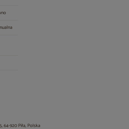
ewno
anualna
, 64-920 Piła, Polska