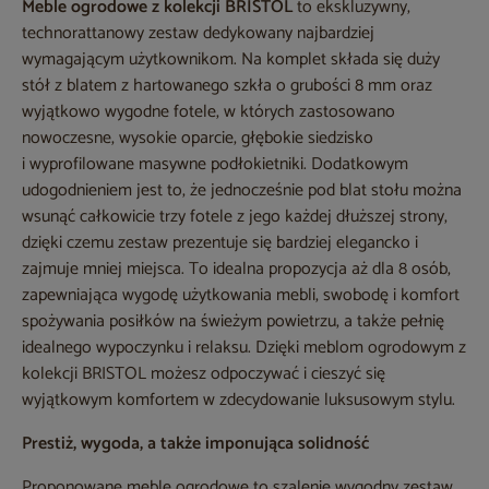
Meble ogrodowe z kolekcji BRISTOL
to ekskluzywny,
technorattanowy zestaw dedykowany najbardziej
wymagającym użytkownikom. Na komplet składa się duży
stół z blatem z hartowanego szkła o grubości 8 mm oraz
wyjątkowo wygodne fotele, w których zastosowano
nowoczesne, wysokie oparcie, głębokie siedzisko
i wyprofilowane masywne podłokietniki. Dodatkowym
udogodnieniem jest to, że jednocześnie pod blat stołu można
wsunąć całkowicie trzy fotele z jego każdej dłuższej strony,
dzięki czemu zestaw prezentuje się bardziej elegancko i
zajmuje mniej miejsca. To idealna propozycja aż dla 8 osób,
zapewniająca wygodę użytkowania mebli, swobodę i komfort
spożywania posiłków na świeżym powietrzu, a także pełnię
idealnego wypoczynku i relaksu. Dzięki meblom ogrodowym z
kolekcji BRISTOL możesz odpoczywać i cieszyć się
wyjątkowym komfortem w zdecydowanie luksusowym stylu.
Prestiż, wygoda, a także imponująca solidność
Proponowane meble ogrodowe to szalenie wygodny zestaw,