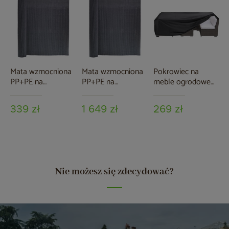
Mata wzmocniona
Mata wzmocniona
Pokrowiec na
PP+PE na
PP+PE na
meble ogrodowe
ogrodzenie 150 x
ogrodzenie 1,5 x 25
180 x 300 x 70 cm
500 cm szara
m szara
czarny
339 zł
1 649 zł
269 zł
Nie możesz się zdecydować?