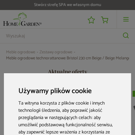
Do 25 000 zł zwrotu na kartę i raty RRSO 0%
Meble ogrodowe
Zestawy ogrodowe
Meble ogrodowe technorattanowe Bristol 230 cm Beige / Beige Melange 8
Aktualne oferty
Używamy plików cookie
Bestseller
Ta witryna korzysta z plików cookie i innych
technologii śledzenia, aby poprawić jakość
przeglądania w następujących celach:
aby
umożliwić podstawową funkcjonalność serwisu
,
aby zapewnić lepsze wrażenia z korzystania ze