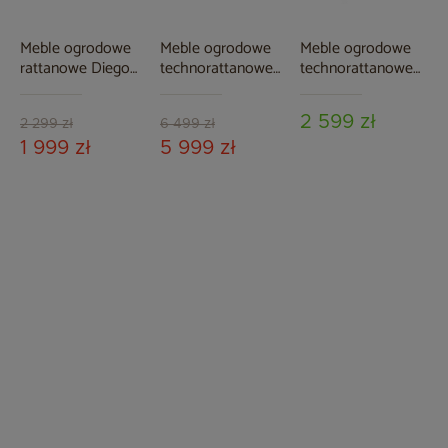
Meble ogrodowe
Meble ogrodowe
Meble ogrodowe
rattanowe Diego
technorattanowe
technorattanowe
Honey / Cream 3+1
Bristol 180 cm
Sofia Beige / Beige
White / Grey 6+1
Melange
2 599 zł
2 299 zł
6 499 zł
1 999 zł
5 999 zł