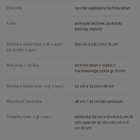
Pokrycie
ręcznie wyplatany technorattan
Kolor
pokrycie beżowe, poduszki
beżowy melanż
Wymiary stołu (szer. x dł. x wys.)
100 cm x 230 cm x 75 cm
lub (średn. x wys.)
Blat stołu / stolika
technorattan + szyba z
hartowanego szkła gr. 8 mm
Wymiary fotela (szer. x gł. x wys.)
62 cm x 74 cm x 98 cm
Wysokość siedziska
48 cm / 43 cm bez poduszki
Poduchy (szer. x gł. x wys.)
siedzisko 52 cm x 51 cm x 5 cm (8
szt); oparcie 52 cm x 60 cm x 11
cm (8 szt)