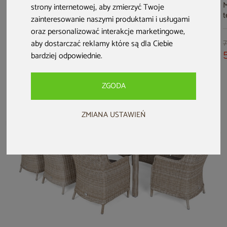
Meble ogrodowe
Narożne meble
Meble ogrodowe
M
strony internetowej
,
aby zmierzyć Twoje
technorattanowe
ogrodowe
rattanowe Diego
t
zainteresowanie naszymi produktami i usługami
Memfis Ginger /
technorattanowe
Orange / Latte 3+1
F
oraz personalizować interakcje marketingowe
,
Brown Melange
Windsor Grey /
G
aby dostarczać reklamy które są dla Ciebie
Grey Melange
M
7 499 zł
10 999 zł
2 299 zł
7
bardziej odpowiednie
.
6 699 zł
9 999 zł
1 999 zł
ZGODA
ZMIANA USTAWIEŃ