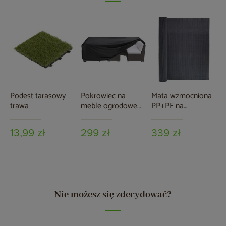
Podest tarasowy
Pokrowiec na
Mata wzmocniona
trawa
meble ogrodowe
PP+PE na
280 x 230 x 80 cm
ogrodzenie 150 x
czarny
500 cm szara
13,99 zł
299 zł
339 zł
Nie możesz się zdecydować?