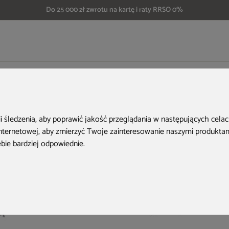
Do 25 000 zł zwrotu na kartę i raty RRSO 0%
eble ogrodowe metalowe Casablanca 150 cm Silver / Grey 6+1
Aktualne oferty
ii śledzenia, aby poprawić jakość przeglądania w następujących cela
internetowej
,
aby zmierzyć Twoje zainteresowanie naszymi produktami
ebie bardziej odpowiednie
.