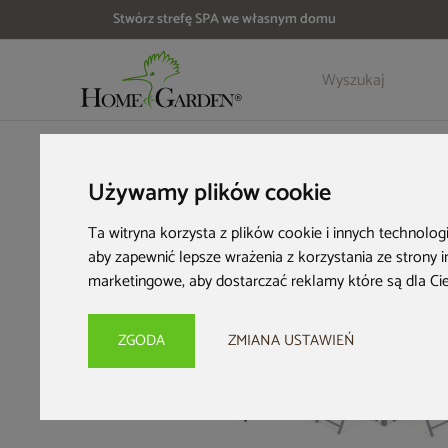
Stwórz strefę SPA we własnym domu
Szczegóły
Opinie
HOME & GARDEN
Meble ogrodowe
Zestawy ogrodowe
M
Używamy plików cookie
Ta witryna korzysta z plików cookie i innych technolog
aby zapewnić lepsze wrażenia z korzystania ze strony 
marketingowe
,
aby dostarczać reklamy które są dla Ci
ZGODA
ZMIANA USTAWIEŃ