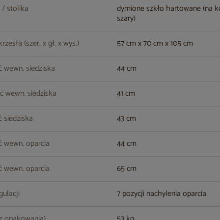
 / stolika
dymione szkło hartowane (na k
szary)
zesła (szer. x gł. x wys.)
57 cm x 70 cm x 105 cm
 wewn. siedziska
44 cm
ć wewn. siedziska
41 cm
 siedziska
43 cm
ć wewn. oparcia
44 cm
 wewn. oparcia
65 cm
gulacji
7 pozycji nachylenia oparcia
z opakowania)
53 kg