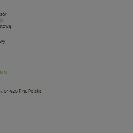
stół
);
letową
owy
RDEN
, 64-920 Piła, Polska