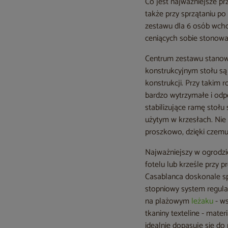
Co jest najważniejsze p
także przy sprzątaniu po 
zestawu dla 6 osób wchod
ceniących sobie stonowa
Centrum zestawu stanow
konstrukcyjnym stołu są
konstrukcji. Przy takim 
bardzo wytrzymałe i odp
stabilizujące ramę stołu
użytym w krzesłach. Nie 
proszkowo, dzięki czemu 
Najważniejszy w ogrodzi
fotelu lub krześle przy 
Casablanca doskonale spe
stopniowy system regulac
na plażowym
leżaku
- ws
tkaniny texteline - mater
idealnie dopasuje się do