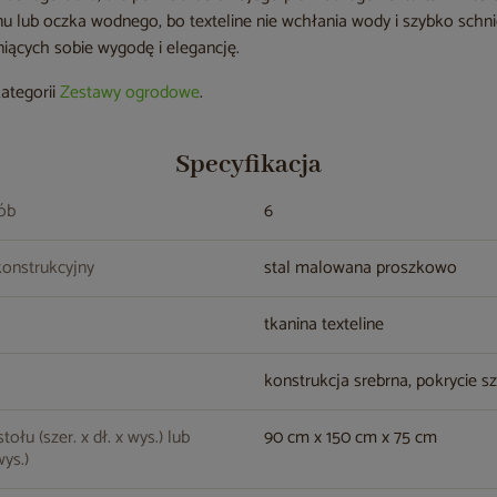
u lub oczka wodnego, bo texteline nie wchłania wody i szybko schni
iących sobie wygodę i elegancję.
kategorii
Zestawy ogrodowe
.
Specyfikacja
sób
6
konstrukcyjny
stal malowana proszkowo
tkanina texteline
konstrukcja srebrna, pokrycie s
ołu (szer. x dł. x wys.) lub
90 cm x 150 cm x 75 cm
wys.)