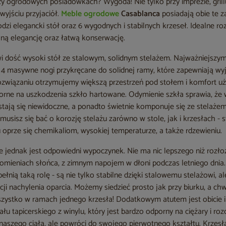
rzy ogrodowych posiadówkach? Wygoda! Nie tylko przy imprezie, grill
wyjściu przyjaciół.
Meble ogrodowe
Casablanca
posiadają obie te z
zi elegancki stół oraz 6 wygodnych i stabilnych krzeseł. Idealne r
ną elegancję oraz łatwą konserwację.
i dość wysoki stół ze stalowym, solidnym stelażem. Najważniejsz
 4 masywne nogi przykręcane do solidnej ramy, które zapewniają wy
rozwiązaniu otrzymujemy większą przestrzeń pod stołem i komfort uż
orne na uszkodzenia szkło hartowane. Odymienie szkła sprawia, że 
 stają się niewidoczne, a ponadto świetnie komponuje się ze stelaż
musisz się bać o korozję stelażu zarówno w stole, jak i krzesłach - 
oprze się chemikaliom, wysokiej temperaturze, a także rdzewieniu.
e jednak jest odpowiedni wypoczynek. Nie ma nic lepszego niż rozło
promieniach słońca, z zimnym napojem w dłoni podczas letniego dnia
łnią taką rolę - są nie tylko stabilne dzięki stalowemu stelażowi, al
ji nachylenia oparcia. Możemy siedzieć prosto jak przy biurku, a chw
zystko w ramach jednego krzesła! Dodatkowym atutem jest obicie i
iału tapicerskiego z winylu, który jest bardzo odporny na ciężary i ro
 naszego ciała, ale powróci do swojego pierwotnego kształtu. Krzes