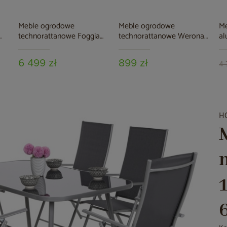
Meble ogrodowe
Meble ogrodowe
M
technorattanowe Foggia
technorattanowe Werona
al
Silk Grey / Grey Melange
Beige / Grey
Gr
6 499 zł
899 zł
4 
H