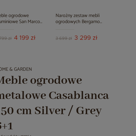
eble ogrodowe
Narożny zestaw mebli
Meble og
uminiowe San Marco
ogrodowych Bergamo
aluminiow
ey / Grey Melange
Brown Mat / Brown
Polywood 
Melange
Melange
4 199 zł
3 299 zł
799 zł
3 699 zł
5 699 zł
OME & GARDEN
Meble ogrodowe
metalowe Casablanca
150 cm Silver / Grey
6+1