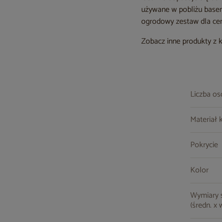
używane w pobliżu basen
ogrodowy zestaw dla cen
Zobacz inne produkty z 
Liczba o
Materiał 
Pokrycie
Kolor
Wymiary st
(średn. x 