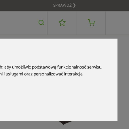
SPRAWDŹ ❯
1 349 zł
DODAJ DO KOSZYKA
ch:
aby umożliwić podstawową funkcjonalność serwisu
,
 i usługami oraz personalizować interakcje
Nowość
Bestseller