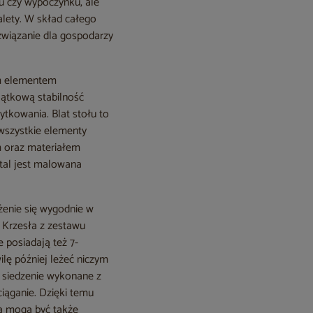
u czy wypoczynku, ale
alety. W skład całego
ozwiązanie dla gospodarzy
ym elementem
jątkową stabilność
ytkowania. Blat stołu to
wszystkie elementy
em oraz materiałem
stal jest malowana
żenie się wygodnie w
. Krzesła z zestawu
e posiadają też 7-
ilę później leżeć niczym
 siedzenie wykonane z
zciąganie. Dzięki temu
ła mogą być także