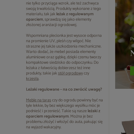
nie tylko przyciąga wzrok, ale też zachwyca
swoją trwałością. Produkty wykonane z tego
materiału, tak jak
leżak z regulowanym
oparciem
, sprawdzą się jako elementy
złożonej aranżacji ogrodowej.
Wspomniana plecionka jest wysoce odporna
P
na promienie UV, pleśń czy wilgoć. Nie
straszne jej także uszkodzenia mechaniczne.
N
Warto dodać, że mebel posiada elementy
aluminiowe oraz gąbkę, dzięki czemu tworzy
kompaktowe siedzisko do odpoczynku. Do
leżaka z łatwością dobierzesz też inne
produkty, takie jak
stół ogrodowy
czy
krzesła
.
Leżaki regulowane – na co zwrócić uwagę?
Meble na taras
czy do ogrodu powinny być na
tyle lekkie, by bez większego wysiłku móc je
podnieść i przenieść. Takie są nasze
leżaki z
oparciem regulowanym
. Można je bez
problemu złożyć i włożyć do auta, pakując się
na wyjazd wakacyjny.