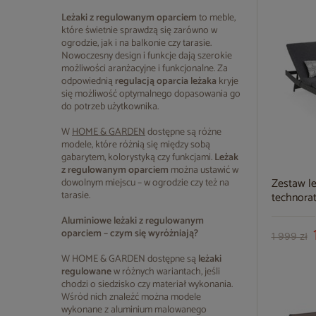
Leżaki z regulowanym oparciem
to meble,
które świetnie sprawdzą się zarówno w
ogrodzie, jak i na balkonie czy tarasie.
Nowoczesny design i funkcje dają szerokie
możliwości aranżacyjne i funkcjonalne. Za
odpowiednią
regulacją oparcia leżaka
kryje
się możliwość optymalnego dopasowania go
do potrzeb użytkownika.
W
HOME & GARDEN
dostępne są różne
modele, które różnią się między sobą
gabarytem, kolorystyką czy funkcjami.
Leżak
z regulowanym oparciem
można ustawić w
Zestaw l
dowolnym miejscu – w ogrodzie czy też na
tarasie.
technorat
Melange z
Aluminiowe leżaki z regulowanym
oparciem – czym się wyróżniają?
1 999 zł
W HOME & GARDEN dostępne są
leżaki
regulowane
w różnych wariantach, jeśli
chodzi o siedzisko czy materiał wykonania.
Wśród nich znaleźć można modele
wykonane z aluminium malowanego