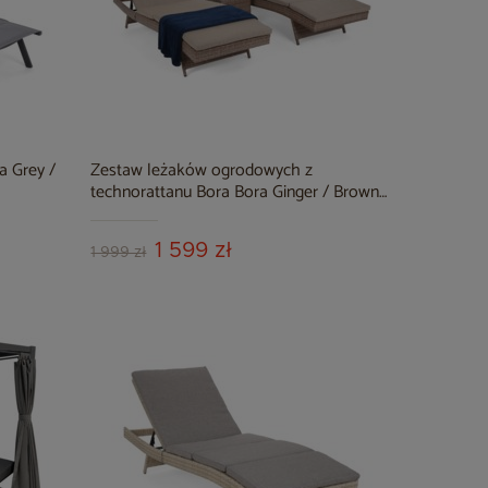
a Grey /
Zestaw leżaków ogrodowych z
technorattanu Bora Bora Ginger / Brown
Melange ze stolikiem
1 599 zł
1 999 zł