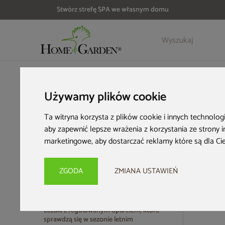
Stwórz strefę SPA we własnym domu
HOME & GARDEN
Meble ogrodowe
Leżaki ogrodowe
Leż
Używamy plików cookie
Leżaki z regulo
Ta witryna korzysta z plików cookie i innych technolog
aby zapewnić lepsze wrażenia z korzystania ze strony 
marketingowe
,
aby dostarczać reklamy które są dla Ci
W ogrodzie, bez względu na jego rozmiar, nie powinno zabraknąć
regulowanym oparciem
. Ten wybór zapewni maksymalną wygo
ZGODA
ZMIANA USTAWIEŃ
19 produ
Leżaki z regulowanym oparciem, które
sprawdzą się w sezonie letnim