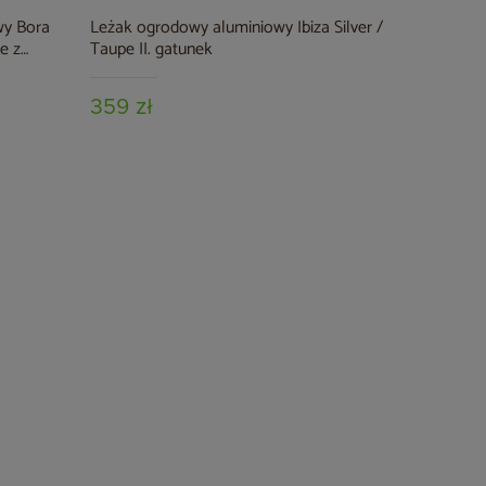
wy Bora
Leżak ogrodowy aluminiowy Ibiza Silver /
e z
Taupe II. gatunek
359 zł