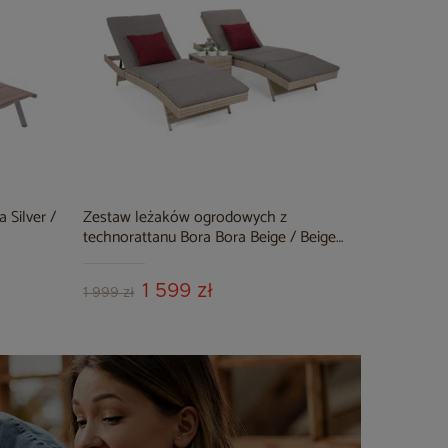
 Silver /
Zestaw leżaków ogrodowych z
technorattanu Bora Bora Beige / Beige
Melange ze stolikiem
1 599 zł
1 999 zł