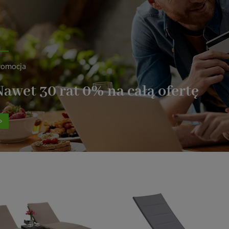
romocja
awet 30 rat 0% na całą ofertę