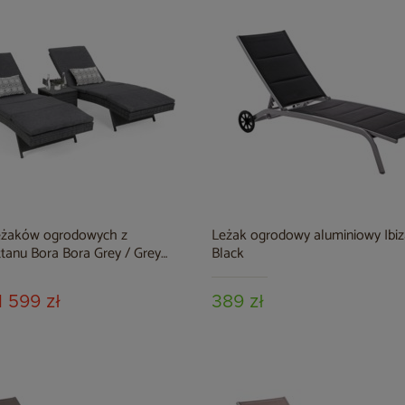
eżaków ogrodowych z
Leżak ogrodowy aluminiowy Ibiza
tanu Bora Bora Grey / Grey
Black
e stolikiem
1 599 zł
389 zł