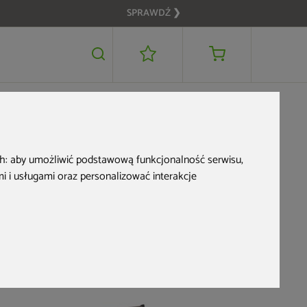
SPRAWDŹ ❯
ch:
aby umożliwić podstawową funkcjonalność serwisu
,
 i usługami oraz personalizować interakcje
dzień. Przykładem takiego produktu jest
leżak ogrodowy z