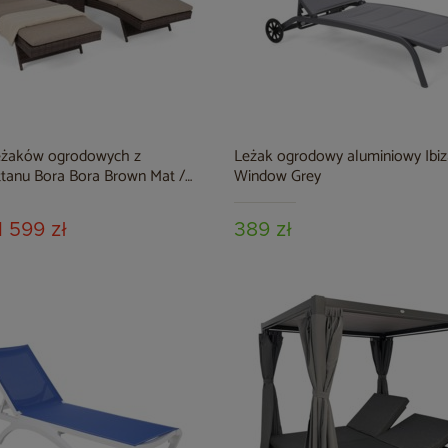
eżaków ogrodowych z
Leżak ogrodowy aluminiowy Ibiz
ttanu Bora Bora Brown Mat /
Window Grey
lange ze stolikiem
1 599 zł
389 zł