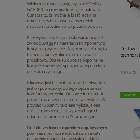
Większość modeli dostępnych w HOME &
GARDEN ma również funkcję sztaplowania.
Oznacza to, że można je kłaść jeden na
drugim, by w ten sposób zaoszczędzić
miejsce, niezbędne do ich przechowywania.
Przy wyborze takiego mebla warto również
zwrócić uwagę na materiały i komponenty, z
Zestaw l
których są wykonane. W tym przypadku są to
technora
technorattan czy aluminium malowane
proszkowo. Oba te surowce są odporne na
Brown Me
korozję oraz wilgoć spowodowaną opadami
deszczu i czy śniegu.
1 999 zł
Kluczowy jest też materac oraz tkanina, którą
jest on powleczony. Od tego będzie zależał
komfort wypoczynku. Odpowiedni materiał
Nowość
pozwala na utrzymanie mebla w czystości. W
przypadku tkaniny textilene wykazuje ona
dużą elastyczność, jest szybkoschnąca i
odporna na promienie UV oraz wilgoć.
Dodatkowo
leżak z oparciem regulowanym
powinien mieć możliwość ustawiania kąta
nachylenia oparcia, co pozwala na relaks