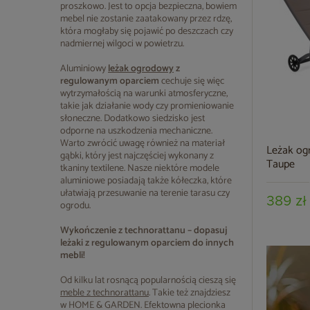
proszkowo. Jest to opcja bezpieczna, bowiem
mebel nie zostanie zaatakowany przez rdzę,
która mogłaby się pojawić po deszczach czy
nadmiernej wilgoci w powietrzu.
Aluminiowy
leżak ogrodowy
z
regulowanym oparciem
cechuje się więc
wytrzymałością na warunki atmosferyczne,
takie jak działanie wody czy promieniowanie
słoneczne. Dodatkowo siedzisko jest
odporne na uszkodzenia mechaniczne.
Warto zwrócić uwagę również na materiał
Leżak ogr
gąbki, który jest najczęściej wykonany z
Taupe
tkaniny textilene. Nasze niektóre modele
aluminiowe posiadają także kółeczka, które
ułatwiają przesuwanie na terenie tarasu czy
389 zł
ogrodu.
Wykończenie z technorattanu – dopasuj
leżaki z regulowanym oparciem do innych
mebli!
Od kilku lat rosnącą popularnością cieszą się
meble z technorattanu
. Takie też znajdziesz
w HOME & GARDEN. Efektowna plecionka