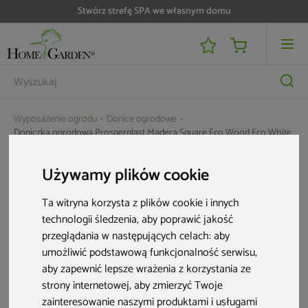
Stwórz strefę SPA we własnym domu
Wyposażenie ogrodu
Donice ogrodowe
Doniczka ogrodowa Prosperplast Madera Square Eco Wood Eco White 13 l
Aktualne oferty
Używamy plików cookie
Ta witryna korzysta z plików cookie i innych
Nowość
Nowość
technologii śledzenia, aby poprawić jakość
przeglądania w następujących celach:
aby
umożliwić podstawową funkcjonalność serwisu
,
aby zapewnić lepsze wrażenia z korzystania ze
strony internetowej
,
aby zmierzyć Twoje
zainteresowanie naszymi produktami i usługami