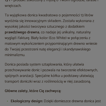
13 l
– produkt stworzony z myślą o Twoim ogrodzie, tarasie i
wnętrzach.
Ta wyjątkowa donica kwadratowa o pojemności 13 litrów
wyróżnia się innowacyjnym składem. Została wykonana z
wysokiej jakości tworzywa sztucznego z dodatkiem
prawdziwego drewna
, co nadaje jej unikalny, naturalny
wygląd i fakturę. Biały kolor (Eco White) w połączeniu z
matowym wykończeniem przypominającym drewno wniesie
do Twojej przestrzeni nutę elegancji i skandynawskiego
minimalizmu.
Donica posiada system sztaplowania, który ułatwia
przechowywanie donic i pozwala na tworzenie efektownych,
spójnych aranżacji. Specjalne kółka u podstawy ułatwiają
transport doniczki wraz z roślinnością w niej zasadzoną.
Główne zalety, które Cię zachwycą:
Ekologiczny design:
Dzięki domieszce drewna donica jest