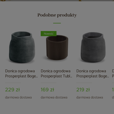
Podobne produkty
Nowość
Donica ogrodowa
Donica ogrodowa
Donica ogrodowa
D
Prosperplast Boge
Prosperplast Tubla
Prosperplast Boge
P
Graphite 58 l
Round Corten Steel
Concrete Gray 58 l
G
19 l
229 zł
169 zł
219 zł
darmowa dostawa
darmowa dostawa
darmowa dostawa
d