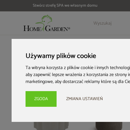
Stwórz strefę SPA we własnym domu
Szczegóły
Opinie
HOME & GARDEN
Wyposażenie ogrodu
Donice ogrodowe
Używamy plików cookie
Ta witryna korzysta z plików cookie i innych technolog
aby zapewnić lepsze wrażenia z korzystania ze strony 
marketingowe
,
aby dostarczać reklamy które są dla Ci
Nowość
Nowość
ZGODA
ZMIANA USTAWIEŃ