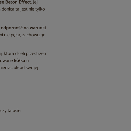
ase Beton Effect
. Jej
 donica ta jest nie tylko
i
odporność na warunki
ani nie pęka, zachowując
ą
, która dzieli przestrzeń
udowane
kółka
u
mieniać układ swojej
czy tarasie.