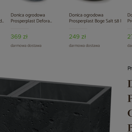
Donica ogrodowa
Donica ogrodowa
Do
d
Prosperplast Defora
Prosperplast Boge Salt 58 l
Pr
Concrete Gray 53 l
Hi
369 zł
249 zł
2
darmowa dostawa
darmowa dostawa
da