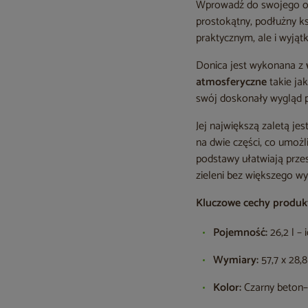
Wprowadź do swojego ogr
prostokątny, podłużny k
praktycznym, ale i wyją
Donica jest wykonana z
atmosferyczne
takie ja
swój doskonały wygląd p
Jej największą zaletą jes
na dwie części, co umoż
podstawy ułatwiają przes
zieleni bez większego wy
Kluczowe cechy produk
Pojemność:
26,2 l – 
Wymiary:
57,7 x 28,8
Kolor:
Czarny beton– 