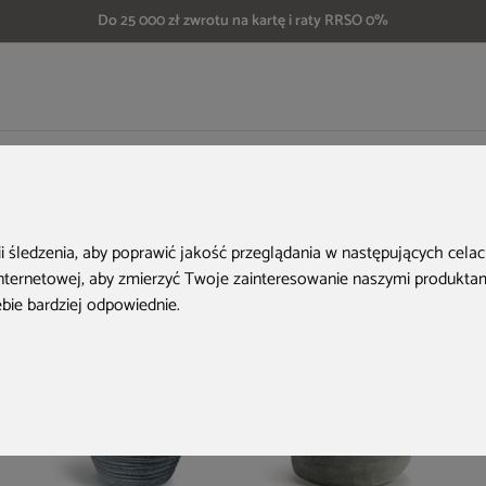
Do 25 000 zł zwrotu na kartę i raty RRSO 0%
Donica ogrodowa Prosperplast Sierra Case Beton Effect Black Concrete 26 l
Aktualne oferty
ii śledzenia, aby poprawić jakość przeglądania w następujących cela
internetowej
,
aby zmierzyć Twoje zainteresowanie naszymi produktami
ebie bardziej odpowiednie
.
Nowość
Nowość