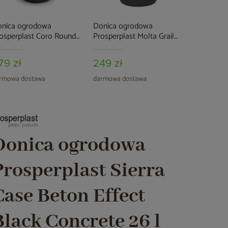
nica ogrodowa
Donica ogrodowa
osperplast Coro Round
Prosperplast Molta Grail
gh Charcoal 22 l
Midl Tiny Granite 19 l
79 zł
249 zł
rmowa dostawa
darmowa dostawa
Donica ogrodowa
Prosperplast Sierra
Case Beton Effect
Black Concrete 26 l