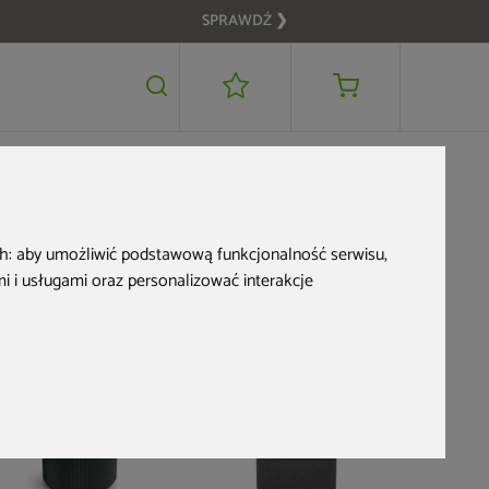
SPRAWDŹ ❯
119 zł
DODAJ DO KOSZYKA
ch:
aby umożliwić podstawową funkcjonalność serwisu
,
 i usługami oraz personalizować interakcje
Nowość
Bestseller
Donica o
Prosperpl
Macchiato
139 zł
darmowa d