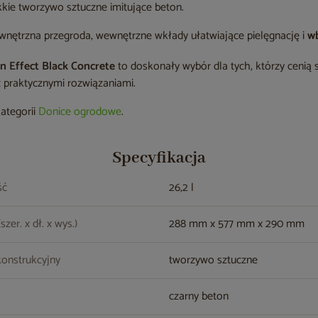
kkie tworzywo sztuczne imitujące beton.
nętrzna przegroda, wewnętrzne wkłady ułatwiające pielęgnację i
w
on Effect Black Concrete
to doskonały wybór dla tych, którzy cenią 
 praktycznymi rozwiązaniami.
kategorii
Donice ogrodowe
.
Specyfikacja
ść
26,2 l
zer. x dł. x wys.)
288 mm x 577 mm x 290 mm
konstrukcyjny
tworzywo sztuczne
czarny beton