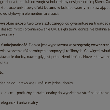
odu, na taras lub do wnętrza industrialny design z donicą
Sierra C
ształt oraz unikatowy
efekt betonu
w kolorze
czarnym
sprawiają, że
tkowo stylowym elementem aranżacji.
wysokiej jakości tworzywa sztucznego
, co gwarantuje jej trwałość 
k deszcz, mróz i promieniowanie UV. Dzięki temu donica nie blaknie 
rzez lata.
t
funkcjonalność
. Donica jest wyposażona w
przegrodę wewnętrzn
liwia tworzenie różnorodnych kompozycji roślinnych. Co więcej, wb
tawianie donicy, nawet gdy jest pełna ziemi i roślin. Możesz łatwo z
siłku.
tu:
idealna do uprawy wielu roślin w jednej donicy.
 x 29 cm – podłużny kształt, idealny do wydzielania stref na balkonie 
elegancki i uniwersalny.