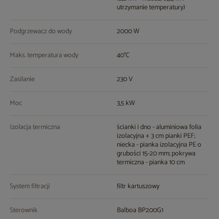
utrzymanie temperatury)
Podgrzewacz do wody
2000 W
Maks. temperatura wody
40°C
Zasilanie
230 V
Moc
3,5 kW
Izolacja termiczna
ścianki i dno - aluminiowa folia
izolacyjna + 3 cm pianki PEF;
niecka - pianka izolacyjna PE o
grubości 15-20 mm; pokrywa
termiczna - pianka 10 cm
System filtracji
filtr kartuszowy
Sterownik
Balboa BP200G1