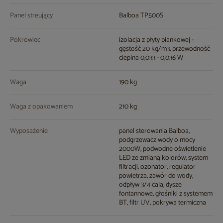
Panel streujący
Balboa TP500S
Pokrowiec
izolacja z płyty piankowej -
gęstość 20 kg/m3, przewodność
cieplna 0,033 - 0,036 W
Waga
190 kg
Waga z opakowaniem
210 kg
Wyposażenie
panel sterowania Balboa,
podgrzewacz wody o mocy
2000W, podwodne oświetlenie
LED ze zmianą kolorów, system
filtracji, ozonator, regulator
powietrza, zawór do wody,
odpływ 3/4 cala, dysze
fontannowe, głośniki z systemem
BT, filtr UV, pokrywa termiczna