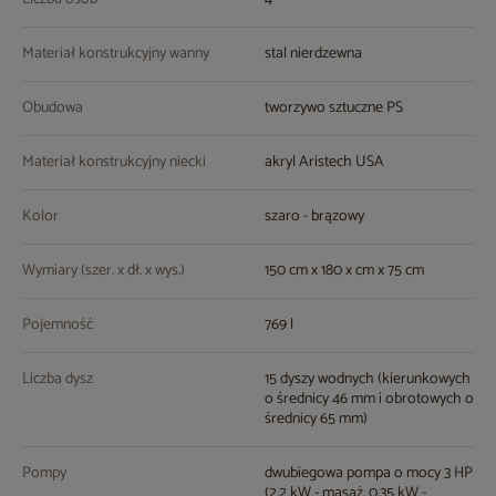
Materiał konstrukcyjny wanny
stal nierdzewna
Obudowa
tworzywo sztuczne PS
Materiał konstrukcyjny niecki
akryl Aristech USA
Kolor
szaro - brązowy
Wymiary (szer. x dł. x wys.)
150 cm x 180 x cm x 75 cm
Pojemność
769 l
Liczba dysz
15 dyszy wodnych (kierunkowych
o średnicy 46 mm i obrotowych o
średnicy 65 mm)
Pompy
dwubiegowa pompa o mocy 3 HP
(2,2 kW - masaż, 0,35 kW -