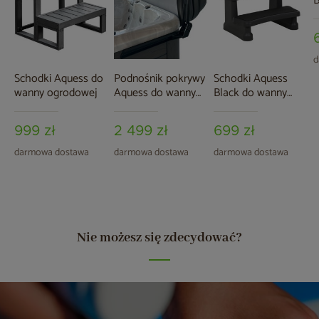
B
o
d
Schodki Aquess do
Podnośnik pokrywy
Schodki Aquess
wanny ogrodowej
Aquess do wanny
Black do wanny
ogrodowej
ogrodowej
999 zł
2 499 zł
699 zł
darmowa dostawa
darmowa dostawa
darmowa dostawa
Nie możesz się zdecydować?