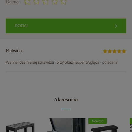
Ocena:
DODAJ
Malwina
Wanna idealnie się sprawdza i przy okazji super wygląda - polecam!
Akcesoria
Nowość
S