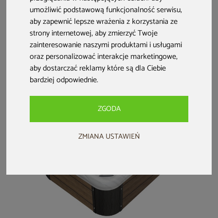
G
Wanna ogrodowa z
Wanna ogrodowa z
Wanna ogrodowa z
umożliwić podstawową funkcjonalność serwisu
,
hydromasażem
hydromasażem
hydromasażem
aby zapewnić lepsze wrażenia z korzystania ze
Aquess Reflect
Aquess Ellora 1201
Aquess Soulmate
strony internetowej
,
aby zmierzyć Twoje
4202 7-osobowa
Grey / Brown 2-
3202 3-osobowa
29 999 zł
17 999 zł
29 999 zł
Sterling White /
osobowa
Sterling White /
zainteresowanie naszymi produktami i usługami
OAK
OAK
oraz personalizować interakcje marketingowe
,
darmowa dostawa
darmowa dostawa
darmowa dostawa
aby dostarczać reklamy które są dla Ciebie
bardziej odpowiednie
.
ZGODA
ZMIANA USTAWIEŃ