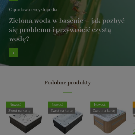
Ogrodowa encyklopedia
Zielona woda w basenie – jak pozbyć
się problemu i przywrócić czystą
wodę?
Podobne produkty
Nowość
Nowość
Nowość
W
Zwrot na kartę
Zwrot na kartę
Zwrot na kartę
A