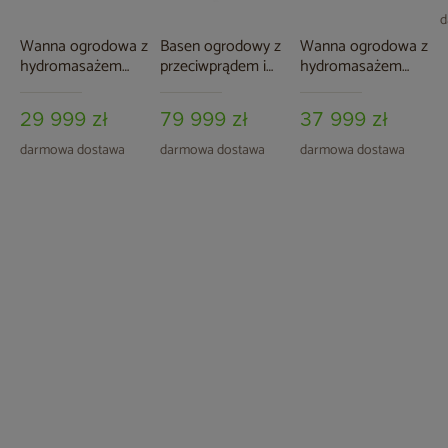
d
Wanna ogrodowa z
Basen ogrodowy z
Wanna ogrodowa z
hydromasażem
przeciwprądem i
hydromasażem
Aquess Lunari 5102
hydromasażem
Aquess Sensation
5-osobowa
Aquess Flow 390 x
6102 3-osobowa
29 999 zł
79 999 zł
37 999 zł
235 cm
Sterling White /
OAK
darmowa dostawa
darmowa dostawa
darmowa dostawa