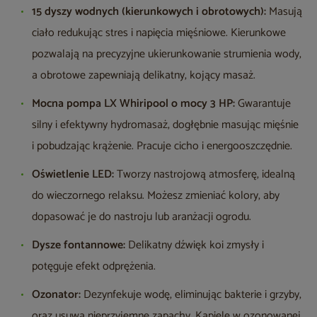
15 dyszy wodnych (kierunkowych i obrotowych):
Masują
ciało redukując stres i napięcia mięśniowe. Kierunkowe
pozwalają na precyzyjne ukierunkowanie strumienia wody,
a obrotowe zapewniają delikatny, kojący masaż.
Mocna pompa LX Whiripool o mocy 3 HP:
Gwarantuje
silny i efektywny hydromasaż, dogłębnie masując mięśnie
i pobudzając krążenie. Pracuje cicho i energooszczędnie.
Oświetlenie LED:
Tworzy nastrojową atmosferę, idealną
do wieczornego relaksu. Możesz zmieniać kolory, aby
dopasować je do nastroju lub aranżacji ogrodu.
Dysze fontannowe:
Delikatny dźwięk koi zmysły i
potęguje efekt odprężenia.
Ozonator:
Dezynfekuje wodę, eliminując bakterie i grzyby,
oraz usuwa nieprzyjemne zapachy. Kąpiele w ozonowanej