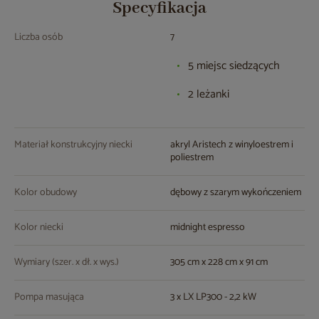
Specyfikacja
Liczba osób
7
5 miejsc siedzących
2 leżanki
Materiał konstrukcyjny niecki
akryl Aristech z winyloestrem i
poliestrem
Kolor obudowy
dębowy z szarym wykończeniem
Kolor niecki
midnight espresso
Wymiary (szer. x dł. x wys.)
305 cm x 228 cm x 91 cm
Pompa masująca
3 x LX LP300 - 2,2 kW