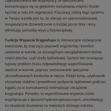
zaprojektowana we współpracy ze specjalistami,
koncentrująca się na głębokim rozluźnianiu mięśni i tkanki
łącznej w celu ich regeneracji. Kluczową zaletą tego systemu
w Twojej wannie jest to, że oferuje on spersonalizowane,
terapeutyczne doświadczenie o każdej porze dnia i nocy,
eliminując potrzebę wizyt u fizjoterapeuty.
Funkcja Wsparcie Kręgosłupa
to innowacyjne rozwiązanie
stworzone, by znacząco poprawić ergonomię i komfort
siedzenia w wannie, ze szczególnym uwzględnieniem dolnej
części pleców, czyli strefy lędźwiowej. System ten rozwiązuje
typowy problem braku odpowiedniego wyprofilowania
siedzisk w wannie, poprzez zastosowanie specjalnie
ukształtowanych konturów w niecce. Dzięki temu, użytkownik
otrzymuje stabilne i prawidłowe podparcie lędźwiowe podczas
kąpieli, co w konsekwencji minimalizuje obciążenie
kręgosłupa. Ponadto, to wyprofilowane wsparcie ściśle
współpracuje z dyszami hydroterapeutycznymi, umożliwiając
im skupienie strumienia na mięśniach dolnego odcinka