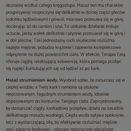
doznania wzdłuż całego kręgosłupa. Masaż ten ma charakter
progresywny: rozpoczyna się delikatnie w dolnej części pleców
(odcinku lędźwiowym) i powoli, miarowo przesuwa się w górę,
docierając aż do ramion i szyi. To unikalne działanie imituje
uczucie, jakby wałek delikatnie i płynnie przesuwał się w górę i
w dół pleców. Taki jednostajny ruch skutecznie rozluźnia
napięte mięśnie, pobudza krążenie i zapewnia kompleksowe
odprężenie na dużej powierzchni ciała. W efekcie, Terapia Falą
oferuje ciągłą, relaksującą sekwencję, która pomaga pozbyć
się napięć kumulujących się od lędźwi aż po kark.
Masaż strumieniem wody.
Wyobraź sobie, że zanurzasz się w
ciepłej wodzie, a Twój kark i ramiona są otulone
nieprzerwanym, łagodnym strumieniem wody, idealnie
dopasowanym do konturów Twojego ciała. Zaprojektowany,
by dostarczać ciągły, kaskadowy przepływ, działa na zasadzie
delikatnego masażu wodnego. Ciepła woda spływa spokojnie,
lecz z wystarczającą siłą, by efektywnie rozluźniać mięśnie
szyi i obręczy barkowej – obszary notorycznie obciążone