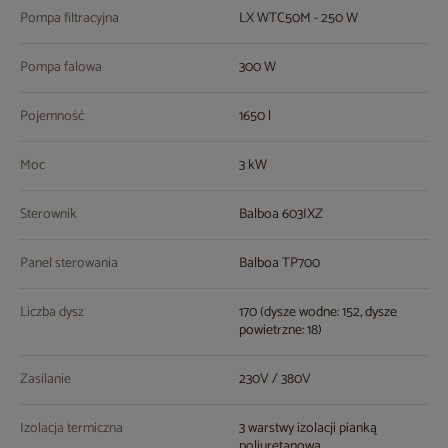
Pompa filtracyjna
LX WTC50M - 250 W
Pompa falowa
300 W
Pojemność
1650 l
Moc
3 kW
Sterownik
Balboa 603IXZ
Panel sterowania
Balboa TP700
Liczba dysz
170 (dysze wodne: 152, dysze
powietrzne: 18)
Zasilanie
230V / 380V
Izolacja termiczna
3 warstwy izolacji pianką
poliuretanową