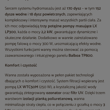
Sercem systemu hydromasażu jest aż
170 dysz
– w tym
152
dysze wodne
i
18 dysz powietrznych
, zapewniających
kompleksowy i intensywny masaż wszystkich partii ciała. Za
ich moc odpowiadają
trzy potężne pompy masujące LX
LP300
, każda o mocy
2,2 kW
, gwarantujące dynamiczne i
skuteczne działanie. Dodatkowo w wannie zainstalowano
pompę falową o mocy 300 W, urozmaicającą efekty wodne.
Wszystkimi funkcjami wanny można sterować za pomocą
zaawansowanego i intuicyjnego panelu
Balboa TP800
.
Komfort i czystość
Wanna została wyposażona w pełen pakiet technologii
dbających o komfort i czystość. System filtracji wspierany jest
pompą
LX WTC50M
(250 W), a krystaliczną jakość wody
gwarantują zintegrowany
ozonator
oraz
filtr UV
. Dzięki trzem
warstwom
izolacji pianką poliuretanową
, wanna
minimalizuje straty ciepła, co w połączeniu z grzałką o mocy
3