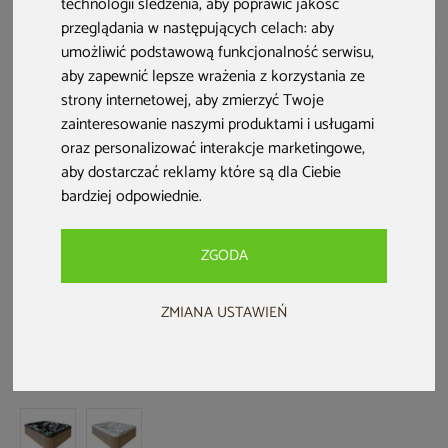
technologii śledzenia, aby poprawić jakość
przeglądania w następujących celach:
aby
umożliwić podstawową funkcjonalność serwisu
,
aby zapewnić lepsze wrażenia z korzystania ze
strony internetowej
,
aby zmierzyć Twoje
zainteresowanie naszymi produktami i usługami
oraz personalizować interakcje marketingowe
,
aby dostarczać reklamy które są dla Ciebie
bardziej odpowiednie
.
Nowość
ZGODA
Wanna ogrodowa z hydromasażem
ZMIANA USTAWIEŃ
Aquess Ecstatic 8203 7-osobowa
Midnight Espresso / OAK
Kod produktu: 321756