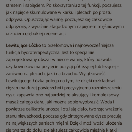
stresem i napięciem. Po skorzystaniu z tej funkcji, poczujesz,
jak napięcie skumulowane w karku i plecach po prostu
odpływa. Opuszczając wannę, poczujesz się całkowicie
odprężony, z wyraźnie złagodzonym napięciem mięśniowym i
uczuciem głębokiej regeneracji.
Lewitujące Łóżko
to przełomowa i najnowocześniejsza
funkcja hydroterapeutyczna. Jest to specjalnie
zaprojektowany obszar w niecce wanny, który pozwala
użytkownikowi na przyjęcie pozycji półleżącej lub leżącej –
zarówno na plecach, jak i na brzuchu. Wyjątkowość
Lewitującego Łóżka polega na tym, że dzięki rozkładowi
ciężaru na dużej powierzchni i precyzyjnemu rozmieszczeniu
dysz, zapewnia ono najbardziej relaksujący i kompleksowy
masaż całego ciała, jaki można sobie wyobrazić. Woda i
powietrze delikatnie unoszą i otulają ciało, tworząc wrażenie
stanu nieważkości, podczas gdy zintegrowane dysze pracują
na największych partiach mięśni. Dzięki możliwości ułożenia
się twarzą do dołu, zrelaksujesz całkowicie mięśnie klatki