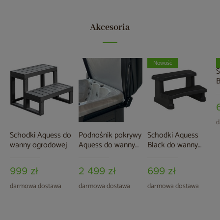
Akcesoria
Nowość
S
B
o
d
Schodki Aquess do
Podnośnik pokrywy
Schodki Aquess
wanny ogrodowej
Aquess do wanny
Black do wanny
ogrodowej
ogrodowej
999 zł
2 499 zł
699 zł
darmowa dostawa
darmowa dostawa
darmowa dostawa