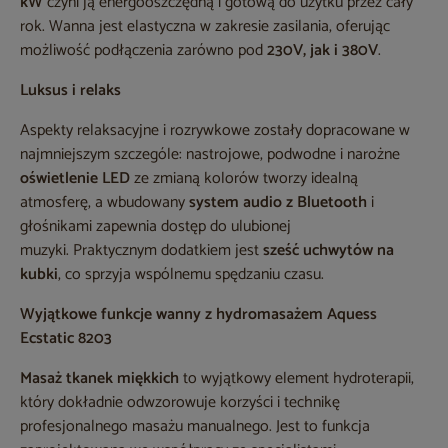
kW
czyni ją energooszczędną i gotową do użytku przez cały
rok. Wanna jest elastyczna w zakresie zasilania, oferując
możliwość podłączenia zarówno pod
230V, jak i 380V
.
Luksus i relaks
Aspekty relaksacyjne i rozrywkowe zostały dopracowane w
najmniejszym szczególe: nastrojowe, podwodne i narożne
oświetlenie LED
ze zmianą kolorów tworzy idealną
atmosferę, a wbudowany
system audio z Bluetooth
i
głośnikami zapewnia dostęp do ulubionej
muzyki. Praktycznym dodatkiem jest
sześć uchwytów na
kubki
, co sprzyja wspólnemu spędzaniu czasu.
Wyjątkowe funkcje wanny z hydromasażem Aquess
Ecstatic 8203
Masaż tkanek miękkich
to wyjątkowy element hydroterapii,
który dokładnie odwzorowuje korzyści i technikę
profesjonalnego masażu manualnego. Jest to funkcja