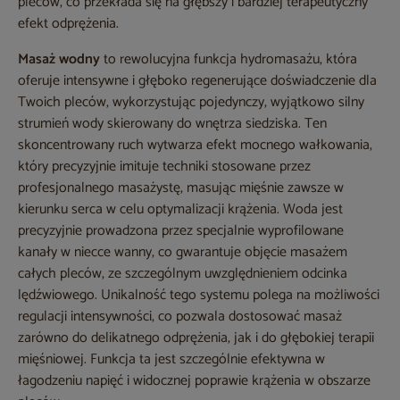
pleców, co przekłada się na głębszy i bardziej terapeutyczny
efekt odprężenia.
Masaż wodny
to rewolucyjna funkcja hydromasażu, która
oferuje intensywne i głęboko regenerujące doświadczenie dla
Twoich pleców, wykorzystując pojedynczy, wyjątkowo silny
strumień wody skierowany do wnętrza siedziska. Ten
skoncentrowany ruch wytwarza efekt mocnego wałkowania,
który precyzyjnie imituje techniki stosowane przez
profesjonalnego masażystę, masując mięśnie zawsze w
kierunku serca w celu optymalizacji krążenia. Woda jest
precyzyjnie prowadzona przez specjalnie wyprofilowane
kanały w niecce wanny, co gwarantuje objęcie masażem
całych pleców, ze szczególnym uwzględnieniem odcinka
lędźwiowego. Unikalność tego systemu polega na możliwości
regulacji intensywności, co pozwala dostosować masaż
zarówno do delikatnego odprężenia, jak i do głębokiej terapii
mięśniowej. Funkcja ta jest szczególnie efektywna w
łagodzeniu napięć i widocznej poprawie krążenia w obszarze