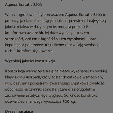
Aquess Ecstatic 8203
Wanna ogrodowa z hydromasażem
Aquess Ecstatic 8203
to
propozycja dla osób ceniących luksus, przestrzeń i najwyższą
jakość relaksu w dużym gronie, mogąca pomieścić
komfortowo aż
7 osób
. Jej duże wymiary –
305 cm
szerokości, 228 cm długości i 91 cm wysokości
– oraz
imponująca pojemność
1650 litrów
zapewniają swobodę
ruchu i komfort użytkowania.
Wysokiej jakości konstrukcja
Konstrukcja wanny opiera się na niecce wykonanej z wysokiej
klasy akrylu
Aristech
, który został dodatkowo wzmocniony
winyloestrem i poliestrem, gwarantując wyjątkową trwałość,
odporność na czynniki atmosferyczne oraz długoletnie
zachowanie estetycznego wyglądu. Solidność konstrukcji
odzwierciedla jej waga wynosząca
500 kg
.
Dysze masujące