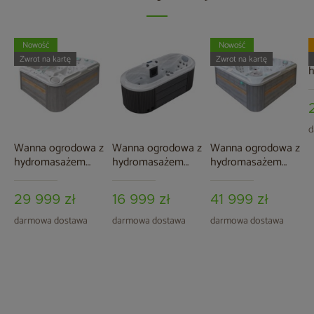
Nowość
Nowość
W
Zwrot na kartę
Zwrot na kartę
A
d
Wanna ogrodowa z
Wanna ogrodowa z
Wanna ogrodowa z
hydromasażem
hydromasażem
hydromasażem
Aquess Soulmate
Aquess Zenya
Aquess Devotion
3202 3-osobowa
22501
7202 5-osobowa
29 999 zł
16 999 zł
41 999 zł
darmowa dostawa
darmowa dostawa
darmowa dostawa