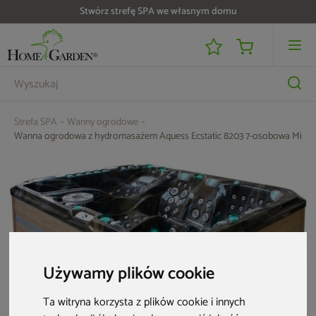
Do 25 000 zł zwrotu na kartę i raty RRSO 0%
Strefa SPA
Wanny ogrodowe
Wanna ogrodowa z hydromasażem Aquess Ecstatic 8203 7-osobowa Midni
Używamy plików cookie
Ta witryna korzysta z plików cookie i innych