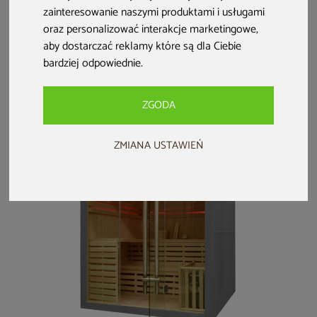
Nordum Solea
narożna Nordum
Saunas Como 4-
zainteresowanie naszymi produktami i usługami
Edge 5-osobowa
Solea 2-osobowa
osobowa
oraz personalizować interakcje marketingowe
,
czarna
naturalna
aby dostarczać reklamy które są dla Ciebie
24 999 zł
13 499 zł
6 499 zł
bardziej odpowiednie
.
12 799 zł
6 149 zł
darmowa dostawa
darmowa dostawa
ZGODA
ZMIANA USTAWIEŃ