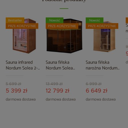
Bestseller
Nowość
Nowość
S
PRZE-KORZYSTNIE
PRZE-KORZYSTNIE
PRZE-KORZYSTNIE
n
C
b
9
Sauna infrared
Sauna fińska
Sauna fińska
d
Nordum Solea 2-
Nordum Solea
narożna Nordum
osobowa WiFi
Edge 5-osobowa
Pure One 2-
brązowa
czarna
osobowa naturalna
5 699 zł
13 499 zł
6 999 zł
5 399 zł
12 799 zł
6 649 zł
darmowa dostawa
darmowa dostawa
darmowa dostawa