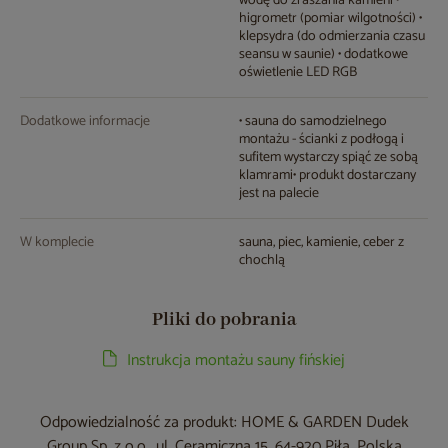
wodę do zraszania kamieni •
higrometr (pomiar wilgotności) •
klepsydra (do odmierzania czasu
seansu w saunie) • dodatkowe
oświetlenie LED RGB
Dodatkowe informacje
• sauna do samodzielnego
montażu - ścianki z podłogą i
sufitem wystarczy spiąć ze sobą
klamrami• produkt dostarczany
jest na palecie
W komplecie
sauna, piec, kamienie, ceber z
chochlą
Pliki do pobrania
Instrukcja montażu sauny fińskiej
Odpowiedzialność za produkt: HOME & GARDEN Dudek
Group Sp. z o.o., ul. Ceramiczna 15, 64-920 Piła, Polska