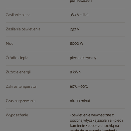
pomieszczeń
Zasilanie pieca
380 V (siła)
Zasilanie oświetlenia
230 V
Moc
8000 W
Źródło ciepła
piec elektryczny
Zużycie energii
8 kWh
Zakres temperatur
60°C - 90°C
Czas nagrzewania
ok. 30 minut
Wyposażenie
• oświetlenie wewnętrzne z
osobną wtyczką zasilania • piec i
kamienie • ceber z chochlą na