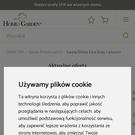
Stwórz strefę SPA we własnym domu
Do 25 000 zł zwrotu na kartę i raty RRSO 0%
Strefa SPA
Sauny fińskie suche
Sauna fińska EA4 Grey z piecem
Aktualne oferty
Używamy plików cookie
Nowość
PRZE-KORZYSTNIE
Nowość
S
PRZE-KORZYSTNIE
Ta witryna korzysta z plików cookie i innych
n
technologii śledzenia, aby poprawić jakość
S
n
przeglądania w następujących celach:
aby
umożliwić podstawową funkcjonalność serwisu
,
d
aby zapewnić lepsze wrażenia z korzystania ze
Sauna fińska
Sauna fińska
Sauna fińska Leil®
strony internetowej
,
aby zmierzyć Twoje