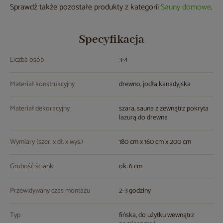
Sprawdź także pozostałe produkty z kategorii
Sauny domowe
.
Specyfikacja
Liczba osób
3-4
Materiał konstrukcyjny
drewno, jodła kanadyjska
Materiał dekoracyjny
szara, sauna z zewnątrz pokryta
lazurą do drewna
Wymiary (szer. x dł. x wys.)
180 cm x 160 cm x 200 cm
Grubość ścianki
ok. 6 cm
Przewidywany czas montażu
2-3 godziny
Typ
fińska, do użytku wewnątrz