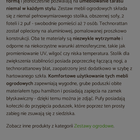
formą
i jednocześnie pozwalają na
umeblowanie tarasu
niemal w każdym stylu
. Zestaw mebli ogrodowych składa
się z niemal pełnowymiarowego stolika, obszernej sofy, 2
foteli i 2 puf - swobodnie pomieści aż 7 osób. Technorattan
został opleciony na aluminiowej, pomalowanej proszkowo
konstrukcji. Oba te materiały są
niezwykle wytrzymałe
i
odporne na niekorzystne warunki atmosferyczne, takie jak
promieniowanie UV, wilgoć czy niska temperatura. Stolik dla
zwiększenia stabilności posiada poprzeczkę łączącą nogi, a
technorattanowy blat, zaopatrzony jest dodatkowo w szybę z
hartowanego szkła.
Komfortowe użytkowanie tych mebli
ogrodowych
zapewniają wygodne, grube poduszki obite
materiałem typu hamilton i posiadają zapięcia na zamek
błyskawiczny - dzięki temu można je zdjąć. Pufy posiadają
kołeczki do przypięcia poduszek, które poprzez ten prosty
zabieg nie zsuwają się z siedziska.
Zobacz inne produkty z kategorii
Zestawy ogrodowe
.