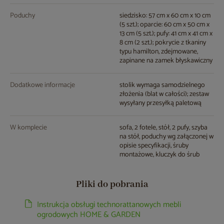
Poduchy
siedzisko: 57 cm x 60 cm x 10 cm
(5 szt.); oparcie: 60 cm x 50 cm x
13 cm (5 szt.); pufy: 41 cm x 41 cm x
8 cm (2 szt.); pokrycie z tkaniny
typu hamilton, zdejmowane,
zapinane na zamek błyskawiczny
Dodatkowe informacje
stolik wymaga samodzielnego
złożenia (blat w całości); zestaw
wysyłany przesyłką paletową
W komplecie
sofa, 2 fotele, stół, 2 pufy, szyba
na stół, poduchy wg załączonej w
opisie specyfikacji, śruby
montażowe, kluczyk do śrub
Pliki do pobrania
Instrukcja obsługi technorattanowych mebli
ogrodowych HOME & GARDEN