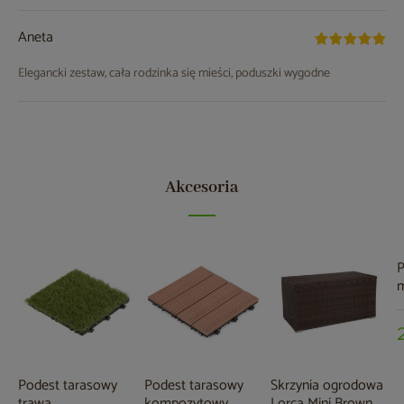
Aneta
Elegancki zestaw, cała rodzinka się mieści, poduszki wygodne
Akcesoria
P
m
2
c
Podest tarasowy
Podest tarasowy
Skrzynia ogrodowa
trawa
kompozytowy
Lorca Mini Brown