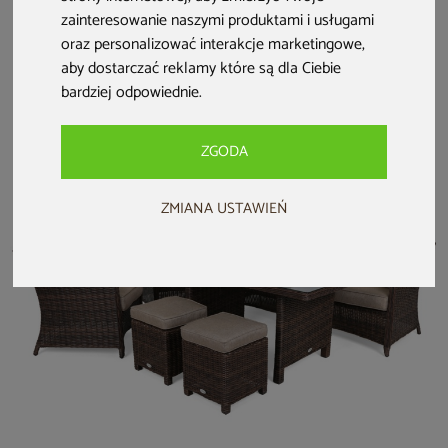
Meble ogrodowe
Meble ogrodowe
Meble ogrodowe
zainteresowanie naszymi produktami i usługami
technorattanowe
technorattanowe
technorattanowe
oraz personalizować interakcje marketingowe
,
Sofia Grey / Grey
Memfis Beige /
Bristol Round
aby dostarczać reklamy które są dla Ciebie
Melange
Beige Melange
Elegant 180 cm
2 599 zł
White / Grey 8+1
bardziej odpowiednie
.
7 499 zł
8 499 zł
6 699 zł
7 899 zł
ZGODA
ZMIANA USTAWIEŃ