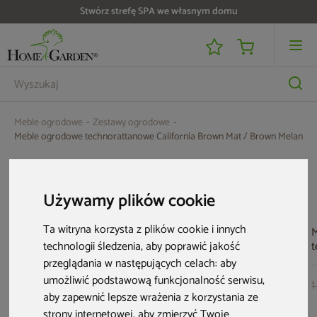
Stwórz strefę SPA we własnym domu
Do 25 000 zł zwrotu na kartę i raty RRSO 0%
Meble ogrodowe
Zestawy ogrodowe
Meble ogrodowe technorattanowe California Brown Mat / Brown Melange
Aktualne oferty
Używamy plików cookie
Bestseller
Ta witryna korzysta z plików cookie i innych
M
technologii śledzenia, aby poprawić jakość
t
P
przeglądania w następujących celach:
aby
B
umożliwić podstawową funkcjonalność serwisu
,
1
aby zapewnić lepsze wrażenia z korzystania ze
strony internetowej
,
aby zmierzyć Twoje