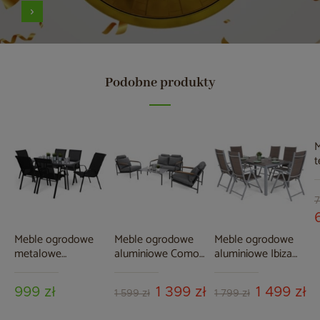
Podobne produkty
M
t
B
B
M
7
Meble ogrodowe
Meble ogrodowe
Meble ogrodowe
metalowe
aluminiowe Como
aluminiowe Ibiza
Casablanca 145 cm
Grey / Grey
150 cm Silver /
Sevilla Grey / Black
Taupe 6+1
999 zł
1 399 zł
1 499 zł
6+1
1 599 zł
1 799 zł