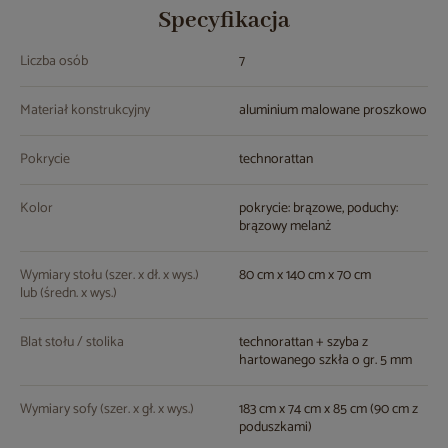
Specyfikacja
Liczba osób
7
Materiał konstrukcyjny
aluminium malowane proszkowo
Pokrycie
technorattan
Kolor
pokrycie: brązowe, poduchy:
brązowy melanż
Wymiary stołu (szer. x dł. x wys.)
80 cm x 140 cm x 70 cm
lub (średn. x wys.)
Blat stołu / stolika
technorattan + szyba z
hartowanego szkła o gr. 5 mm
Wymiary sofy (szer. x gł. x wys.)
183 cm x 74 cm x 85 cm (90 cm z
poduszkami)