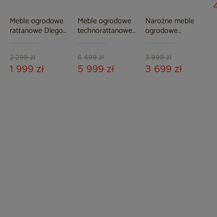
Meble ogrodowe
Meble ogrodowe
Narożne meble
rattanowe Diego
technorattanowe
ogrodowe
Honey / Cream 3+1
Bristol 180 cm
aluminiowe Miami
White / Grey 6+1
Grey / Taupe
2 299 zł
6 499 zł
3 999 zł
1 999 zł
5 999 zł
3 699 zł