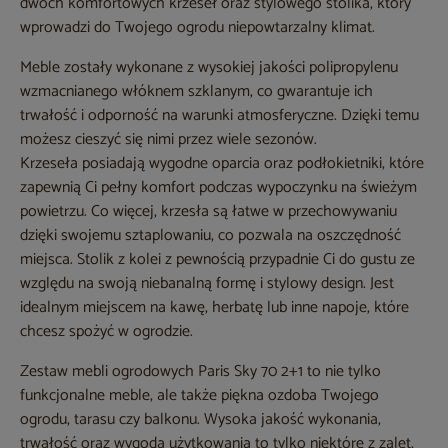
dwóch komfortowych krzeseł oraz stylowego stolika, który
wprowadzi do Twojego ogrodu niepowtarzalny klimat.
Meble zostały wykonane z wysokiej jakości polipropylenu
wzmacnianego włóknem szklanym, co gwarantuje ich
trwałość i odporność na warunki atmosferyczne. Dzięki temu
możesz cieszyć się nimi przez wiele sezonów.
Krzeseła posiadają wygodne oparcia oraz podłokietniki, które
zapewnią Ci pełny komfort podczas wypoczynku na świeżym
powietrzu. Co więcej, krzesła są łatwe w przechowywaniu
dzięki swojemu sztaplowaniu, co pozwala na oszczędność
miejsca. Stolik z kolei z pewnością przypadnie Ci do gustu ze
względu na swoją niebanalną formę i stylowy design. Jest
idealnym miejscem na kawę, herbatę lub inne napoje, które
chcesz spożyć w ogrodzie.
Zestaw mebli ogrodowych Paris Sky 70 2+1 to nie tylko
funkcjonalne meble, ale także piękna ozdoba Twojego
ogrodu, tarasu czy balkonu. Wysoka jakość wykonania,
trwałość oraz wygoda użytkowania to tylko niektóre z zalet,