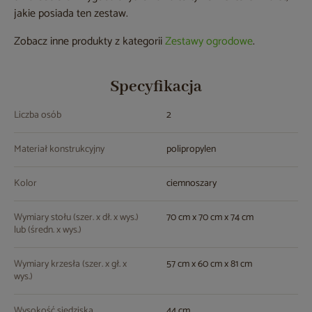
jakie posiada ten zestaw.
Zobacz inne produkty z kategorii
Zestawy ogrodowe
.
Specyfikacja
Liczba osób
2
Materiał konstrukcyjny
polipropylen
Kolor
ciemnoszary
Wymiary stołu (szer. x dł. x wys.)
70 cm x 70 cm x 74 cm
lub (średn. x wys.)
Wymiary krzesła (szer. x gł. x
57 cm x 60 cm x 81 cm
wys.)
Wysokość siedziska
44 cm