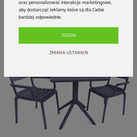
oraz personalizować interakcje marketingowe
,
Meble ogrodowe
Narożny zestaw
Meble ogrodowe
rattanowe Bahama
mebli ogrodowych
Casablanca 145 cm
aby dostarczać reklamy które są dla Ciebie
Brown /
Bergamo Grey /
Silver / Grey + Lomi
bardziej odpowiednie
.
Cappuccino 3+1
Grey Melange
Green 6+1
1 399 zł
899 zł
3 699 zł
3 299 zł
ZGODA
ZMIANA USTAWIEŃ