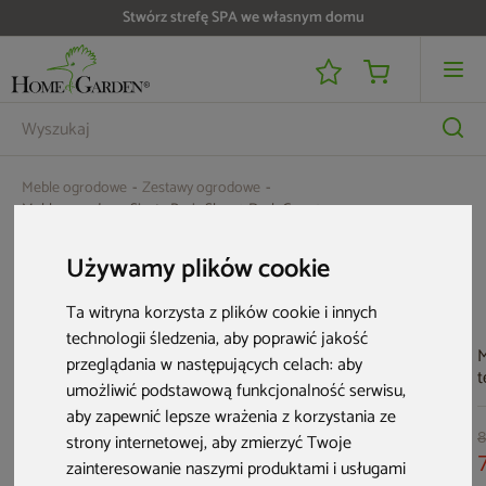
Stwórz strefę SPA we własnym domu
Meble ogrodowe
Zestawy ogrodowe
Meble ogrodowe Siesta Paris Sky 70 Dark Grey 2+1
Aktualne oferty
Używamy plików cookie
Ta witryna korzysta z plików cookie i innych
technologii śledzenia, aby poprawić jakość
M
przeglądania w następujących celach:
aby
t
umożliwić podstawową funkcjonalność serwisu
,
B
aby zapewnić lepsze wrażenia z korzystania ze
E
B
strony internetowej
,
aby zmierzyć Twoje
8
M
zainteresowanie naszymi produktami i usługami