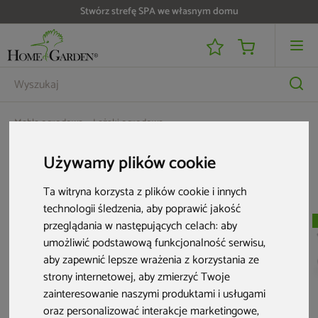
Stwórz strefę SPA we własnym domu
Meble ogrodowe
Leżaki ogrodowe
Leżak ogrodowy Siesta Pacific Black / Black
Używamy plików cookie
Aktualne oferty
Ta witryna korzysta z plików cookie i innych
technologii śledzenia, aby poprawić jakość
przeglądania w następujących celach:
aby
umożliwić podstawową funkcjonalność serwisu
,
aby zapewnić lepsze wrażenia z korzystania ze
strony internetowej
,
aby zmierzyć Twoje
zainteresowanie naszymi produktami i usługami
oraz personalizować interakcje marketingowe
,