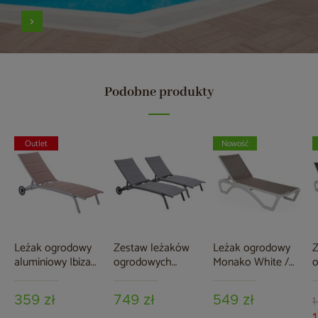
Podobne produkty
Outlet
Nowość
Leżak ogrodowy
Zestaw leżaków
Leżak ogrodowy
Z
aluminiowy Ibiza
ogrodowych
Monako White /
Silver / Taupe II.
aluminiowych Ibiza
Taupe
M
gatunek
Grey / Window
D
359 zł
749 zł
549 zł
Grey
s
1