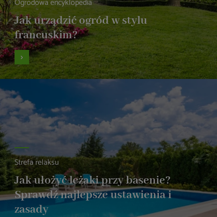
Ogrodowa encyklopedia
Jak urządzić ogród w stylu
francuskim?
Strefa relaksu
Jak ułożyć leżaki przy basenie?
Sprawdź najlepsze ustawienia i
zasady