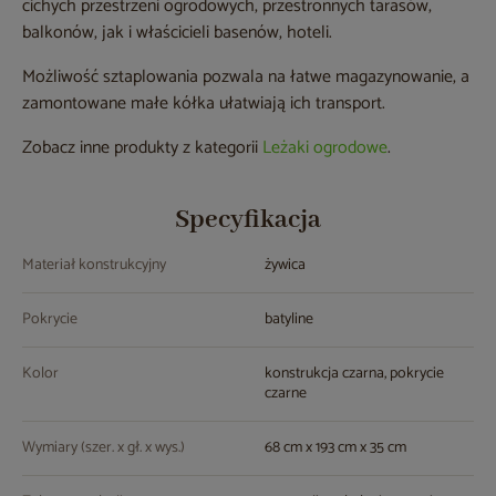
cichych przestrzeni ogrodowych, przestronnych tarasów,
balkonów, jak i właścicieli basenów, hoteli.
Możliwość sztaplowania pozwala na łatwe magazynowanie, a
zamontowane małe kółka ułatwiają ich transport.
Zobacz inne produkty z kategorii
Leżaki ogrodowe
.
Specyfikacja
Materiał konstrukcyjny
żywica
Pokrycie
batyline
Kolor
konstrukcja czarna, pokrycie
czarne
Wymiary (szer. x gł. x wys.)
68 cm x 193 cm x 35 cm