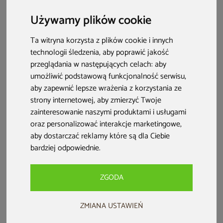
projektowania.
Używamy plików cookie
Ta witryna korzysta z plików cookie i innych
technologii śledzenia, aby poprawić jakość
przeglądania w następujących celach:
aby
umożliwić podstawową funkcjonalność serwisu
,
aby zapewnić lepsze wrażenia z korzystania ze
strony internetowej
,
aby zmierzyć Twoje
zainteresowanie naszymi produktami i usługami
oraz personalizować interakcje marketingowe
,
aby dostarczać reklamy które są dla Ciebie
bardziej odpowiednie
.
Co musisz wiedzieć?
Dziś ogród postrzegany jest jako przedłużenie domu
–
ZGODA
przestrzeń do relaksu i spotkań towarzyskich na świeżym
ZMIANA USTAWIEŃ
powietrzu.