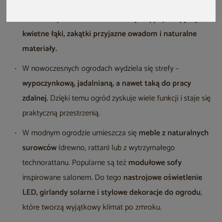
Modne ogrody stawiają na bioróżnorodność – zamiast
monotonnych trawników
coraz częściej pojawiają się
kwietne łąki, zakątki przyjazne owadom i naturalne
materiały.
W nowoczesnych ogrodach wydziela się strefy –
wypoczynkową, jadalnianą, a nawet taką do pracy
zdalnej.
Dzięki temu ogród zyskuje wiele funkcji i staje się
praktyczną przestrzenią.
W modnym ogrodzie umieszcza się
meble z naturalnych
surowców
(drewno, rattan) lub z wytrzymałego
technorattanu. Popularne są też
modułowe sofy
inspirowane salonem. Do tego
nastrojowe oświetlenie
LED, girlandy solarne i stylowe dekoracje do ogrodu
,
które tworzą wyjątkowy klimat po zmroku.