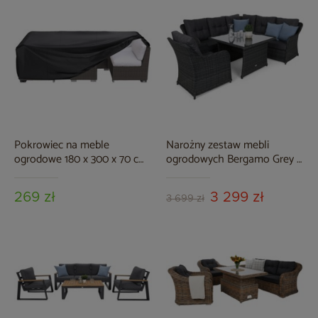
Pokrowiec na meble
Narożny zestaw mebli
ogrodowe 180 x 300 x 70 cm
ogrodowych Bergamo Grey /
czarny
Grey Melange
269 zł
3 299 zł
3 699 zł