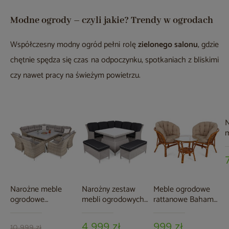
Modne ogrody – czyli jakie? Trendy w ogrodach
Współczesny modny ogród pełni rolę
zielonego salonu
, gdzie
chętnie spędza się czas na odpoczynku, spotkaniach z bliskimi
czy nawet pracy na świeżym powietrzu.
N
m
l
/
p
Narożne meble
Narożny zestaw
Meble ogrodowe
ogrodowe
mebli ogrodowych
rattanowe Bahama
technorattanowe
Termoli White /
Orange / Latte 2+1
Windsor Beige /
Grey
4 999 zł
999 zł
10 999 zł