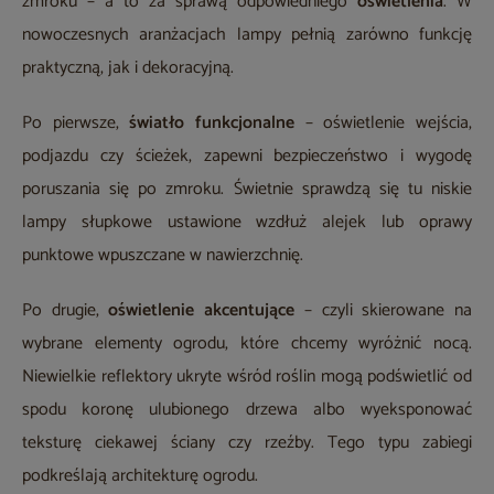
zmroku – a to za sprawą odpowiedniego
oświetlenia
. W
nowoczesnych aranżacjach lampy pełnią zarówno funkcję
praktyczną, jak i dekoracyjną.
Po pierwsze,
światło funkcjonalne
– oświetlenie wejścia,
podjazdu czy ścieżek, zapewni bezpieczeństwo i wygodę
poruszania się po zmroku. Świetnie sprawdzą się tu niskie
lampy słupkowe ustawione wzdłuż alejek lub oprawy
punktowe wpuszczane w nawierzchnię.
Po drugie,
oświetlenie akcentujące
– czyli skierowane na
wybrane elementy ogrodu, które chcemy wyróżnić nocą.
Niewielkie reflektory ukryte wśród roślin mogą podświetlić od
spodu koronę ulubionego drzewa albo wyeksponować
teksturę ciekawej ściany czy rzeźby. Tego typu zabiegi
podkreślają architekturę ogrodu.