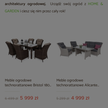
architektury ogrodowej.
Urządź swój ogród z
HOME &
GARDEN
i ciesz się nim przez cały rok!
Meble ogrodowe
Meble ogrodowe
technorattanowe Bristol 180
technorattanowe Alicante
cm Brown Mat / Brown
White / Grey
Melange 6+1
5 999 zł
4 999 zł
6 499 zł
5 299 zł