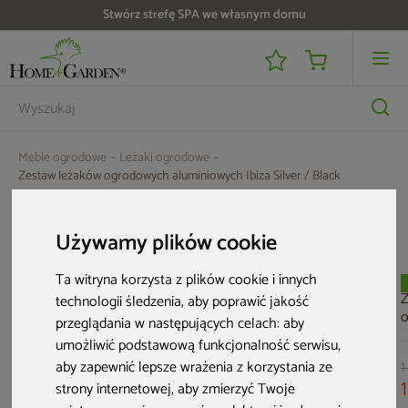
Stwórz strefę SPA we własnym domu
Meble ogrodowe
Leżaki ogrodowe
Zestaw leżaków ogrodowych aluminiowych Ibiza Silver / Black
Aktualne oferty
Używamy plików cookie
Ta witryna korzysta z plików cookie i innych
Nowość
Z
technologii śledzenia, aby poprawić jakość
przeglądania w następujących celach:
aby
M
umożliwić podstawową funkcjonalność serwisu
,
T
aby zapewnić lepsze wrażenia z korzystania ze
1
strony internetowej
,
aby zmierzyć Twoje