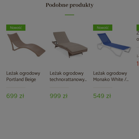
Podobne produkty
Nowość
Nowość
Z
M
B
1
Leżak ogrodowy
Leżak ogrodowy
Leżak ogrodowy
Portland Beige
technorattanowy
Monako White /
Bora Bora Ginger /
Blue
Brown Melange z
699 zł
999 zł
549 zł
poduszką