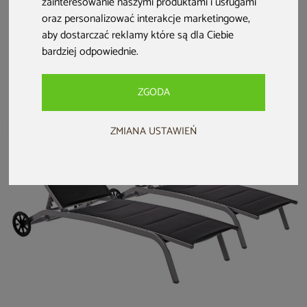
zainteresowanie naszymi produktami i usługami
Leżak ogrodowy
Leżak ogrodowy
Leżak ogrodowy
oraz personalizować interakcje marketingowe
,
aluminiowy Ibiza
aluminiowy Ibiza
Monako White /
Silver / Black
Grey / Window
Blue
aby dostarczać reklamy które są dla Ciebie
Grey
bardziej odpowiednie
.
389 zł
389 zł
549 zł
ZGODA
ZMIANA USTAWIEŃ