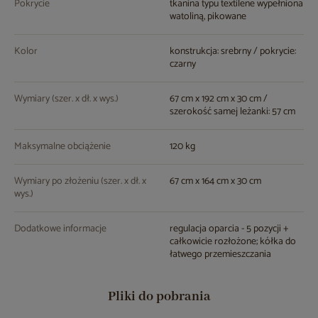
Pokrycie
tkanina typu textilene wypełniona
watoliną, pikowane
Kolor
konstrukcja: srebrny / pokrycie:
czarny
Wymiary (szer. x dł. x wys.)
67 cm x 192 cm x 30 cm /
szerokość samej leżanki: 57 cm
Maksymalne obciążenie
120 kg
Wymiary po złożeniu (szer. x dł. x
67 cm x 164 cm x 30 cm
wys.)
Dodatkowe informacje
regulacja oparcia - 5 pozycji +
całkowicie rozłożone; kółka do
łatwego przemieszczania
Pliki do pobrania