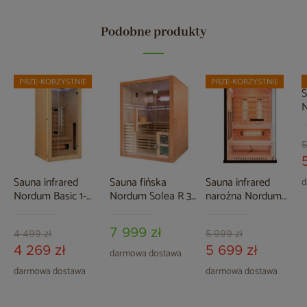
Podobne produkty
PRZE-KORZYSTNIE
PRZE-KORZYSTNIE
S
N
o
5
Sauna infrared
Sauna fińska
Sauna infrared
d
Nordum Basic 1-
Nordum Solea R 3-
narożna Nordum
osobowa naturalna
osobowa brązowa
Pure 2-osobowa
czarna
7 999 zł
4 499 zł
5 999 zł
4 269 zł
5 699 zł
darmowa dostawa
darmowa dostawa
darmowa dostawa