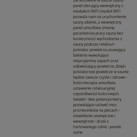
zamocowane w suficie sauny •
panel sterujący wewnętrzny z
modułem WiFi (moduł WiFi
pozwala nam na uruchomienie
sauny zdalnie, a wewnętrzny
panel umożliwia zmianę
parametrów pracy sauny bez
konieczności wychodzenia z
sauny podczas relaksu) •
jonizator powietrza usuwający
bakterie wywołujące
nieprzyjemny zapach oraz
odświeżający powietrze, dzięki
jonizatorowi powietrze w saunie
będzie zawsze czyste i zdrowe •
koloroterapia umożliwia
ustawienie relaksacyjnej
częstotliwości kolorowych
świateł • dwa potencjometry
pozwalające ustawić moc
promienników na plecach •
oświetlenie zewnętrzne i
wewnętrzne • drzwi z
hartowanego szkła • panele
solne