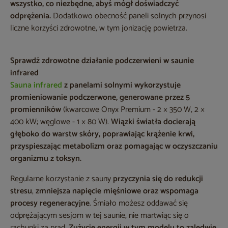
wszystko, co niezbędne, abyś mógł doświadczyć
odprężenia.
Dodatkowo obecność paneli solnych przynosi
liczne korzyści zdrowotne, w tym jonizację powietrza.
Sprawdź zdrowotne działanie podczerwieni w saunie
infrared
Sauna infrared
z panelami solnymi
wykorzystuje
promieniowanie podczerwone, generowane przez 5
promienników
(kwarcowe Onyx Premium - 2 × 350 W, 2 ×
400 kW; węglowe - 1 × 80 W).
Wiązki światła docierają
głęboko do warstw skóry, poprawiając krążenie krwi,
przyspieszając metabolizm oraz pomagając w oczyszczaniu
organizmu z toksyn.
Regularne korzystanie z sauny
przyczynia się do redukcji
stresu
,
zmniejsza napięcie mięśniowe oraz wspomaga
procesy regeneracyjne
. Śmiało możesz oddawać się
odprężającym sesjom w tej saunie, nie martwiąc się o
rachunki za prąd.
Zużycie energii w tym modelu to zaledwie