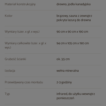
Materiał konstrukcyjny
drewno, jodła kanadyjska
Kolor
brązowy, sauna z zewnątrz
pokryta lazurą do drewna
Wymiary (szer. x gł. x wys.)
90 cm x 90 cm x 190 cm
Wymiary całkowite (szer. x gł. x
94 cm x 105 cm x 190 cm
wys.)
Grubość ścianki
ok. 3,5 cm
Izolacja
wełna mineralna
Przewidywany czas montażu
2-3 godziny
Typ
infrared, do użytku wewnątrz
pomieszczeń