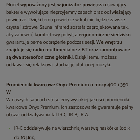
Model
wyposażony jest w jonizator powietrza
usuwający
bakterie wywołujące nieprzyjemny zapach oraz odświeżający
powietrze. Dzięki temu powietrze w kabinie będzie zawsze
czyste i zdrowe. Sauna infrared została zaprojektowana tak,
aby zapewnić komfortowy pobyt, a
ergonomiczne siedzisko
gwarantuje pełne odprężenie podczas sesji.
We wnętrzu
znajduje się radio multimedialne z BT oraz zamontowane
są dwa stereofoniczne głośniki.
Dzięki temu możesz
oddawać się relaksowi, słuchając ulubionej muzyki.
Promienniki kwarcowe Onyx Premium o mocy 400 i 350
W
W naszych saunach stosujemy wysokiej jakości promienniki
kwarcowe Onyx Premium. Ich zastosowanie gwarantuje pełny
obszar oddziaływania fal IR-C, IR-B, IR-A.
IR-C oddziaływuje na wierzchnią warstwę naskórka (od 3
do 10 μm),