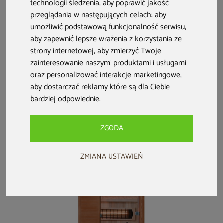
technologii śledzenia, aby poprawić jakość
Sauna hybrydowa
Sauna infrared
Sauna fińska
Nordum Combi 3-
Nordum Solea 2-
Nordum Solea
przeglądania w następujących celach:
aby
osobowa brązowa
osobowa biała
Edge 4-osobowa
umożliwić podstawową funkcjonalność serwisu
,
czarna
aby zapewnić lepsze wrażenia z korzystania ze
9 499 zł
5 699 zł
11 999 zł
strony internetowej
,
aby zmierzyć Twoje
8 999 zł
5 399 zł
11 399 zł
zainteresowanie naszymi produktami i usługami
darmowa dostawa
darmowa dostawa
darmowa dostawa
oraz personalizować interakcje marketingowe
,
aby dostarczać reklamy które są dla Ciebie
bardziej odpowiednie
.
ZGODA
ZMIANA USTAWIEŃ