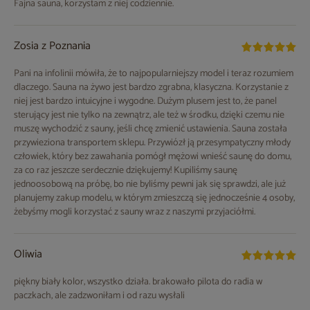
Fajna sauna, korzystam z niej codziennie.
Zosia z Poznania
Pani na infolinii mówiła, że to najpopularniejszy model i teraz rozumiem
dlaczego. Sauna na żywo jest bardzo zgrabna, klasyczna. Korzystanie z
niej jest bardzo intuicyjne i wygodne. Dużym plusem jest to, że panel
sterujący jest nie tylko na zewnątrz, ale też w środku, dzięki czemu nie
muszę wychodzić z sauny, jeśli chcę zmienić ustawienia. Sauna została
przywieziona transportem sklepu. Przywiózł ją przesympatyczny młody
człowiek, który bez zawahania pomógł mężowi wnieść saunę do domu,
za co raz jeszcze serdecznie dziękujemy! Kupiliśmy saunę
jednoosobową na próbę, bo nie byliśmy pewni jak się sprawdzi, ale już
planujemy zakup modelu, w którym zmieszczą się jednocześnie 4 osoby,
żebyśmy mogli korzystać z sauny wraz z naszymi przyjaciółmi.
Oliwia
piękny biały kolor, wszystko działa. brakowało pilota do radia w
paczkach, ale zadzwoniłam i od razu wysłali