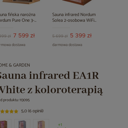
una fińska narożna
Sauna infrared Nordum
Sauna hy
rdum Pure One 3-
Solea 2-osobowa WiFi
Nordum C
obowa naturalna
brązowa
brązowa
7 599 zł
5 399 zł
999 zł
5 699 zł
9 999 zł
rmowa dostawa
darmowa dostawa
darmowa d
OME & GARDEN
Sauna infrared EA1R
White z koloroterapią
d produktu: 113095
5,0 (6 opinii)
+1