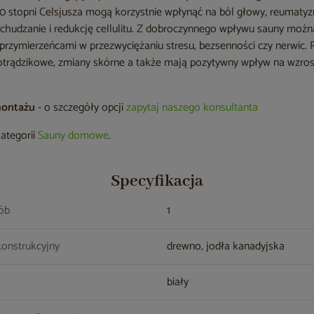
0 stopni Celsjusza mogą korzystnie wpłynąć na ból głowy, reumatyzm
odchudzanie i redukcję cellulitu. Z dobroczynnego wpływu sauny moż
sprzymierzeńcami w przezwyciężaniu stresu, bezsenności czy nerwic.
otrądzikowe, zmiany skórne a także mają pozytywny wpływ na wzrost
montażu
- o szczegóły opcji
zapytaj naszego konsultanta
kategorii
Sauny domowe
.
Specyfikacja
sób
1
konstrukcyjny
drewno, jodła kanadyjska
biały