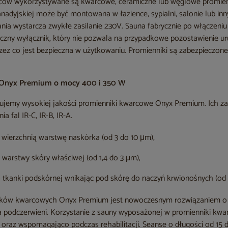
eców wykorzystywane są kwarcowe, ceramiczne lub węglowe promienn
anadyjskiej może być montowana w łazience, sypialni, salonie lub 
nia wystarcza zwykłe zasilanie 230V. Sauna fabrycznie po włączeniu
czny wyłącznik, który nie pozwala na przypadkowe pozostawienie u
rzez co jest bezpieczna w użytkowaniu. Promienniki są zabezpieczon
 Onyx Premium o mocy 400 i 350 W
ujemy wysokiej jakości promienniki kwarcowe Onyx Premium. Ich z
a fal IR-C, IR-B, IR-A.
 wierzchnią warstwę naskórka (od 3 do 10 μm),
 warstwy skóry właściwej (od 1,4 do 3 μm),
 tkanki podskórnej wnikając pod skórę do naczyń krwionośnych (od 0
ków kwarcowych Onyx Premium jest nowoczesnym rozwiązaniem o 
a podczerwieni. Korzystanie z sauny wyposażonej w promienniki k
 oraz wspomagająco podczas rehabilitacji. Seanse o długości od 15 