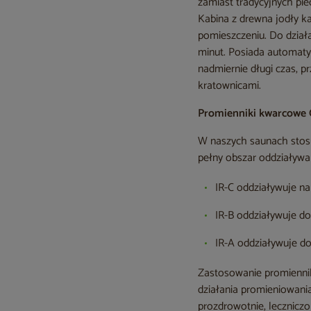
zamiast tradycyjnych pi
Kabina z drewna jodły k
pomieszczeniu. Do działa
minut. Posiada automaty
nadmiernie długi czas, p
kratownicami.
Promienniki kwarcowe
W naszych saunach stos
pełny obszar oddziaływani
IR-C oddziaływuje na
IR-B oddziaływuje do
IR-A oddziaływuje do
Zastosowanie promienni
działania promieniowani
prozdrowotnie, leczniczo