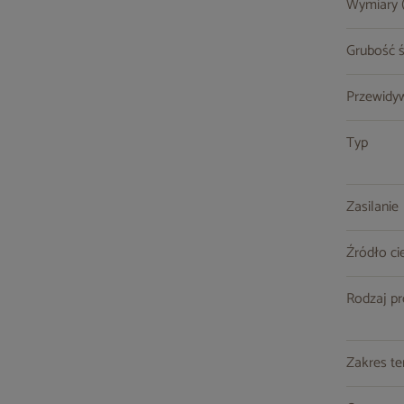
Wymiary (s
Grubość ś
Przewidy
Typ
Zasilanie
Źródło ci
Rodzaj p
Zakres t