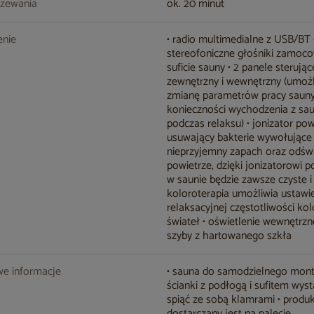
rzewania
ok. 20 minut
nie
• radio multimedialne z USB/BT
stereofoniczne głośniki zamoc
suficie sauny • 2 panele sterując
zewnętrzny i wewnętrzny (umoż
zmianę parametrów pracy saun
konieczności wychodzenia z sa
podczas relaksu) • jonizator pow
usuwający bakterie wywołujące
nieprzyjemny zapach oraz odśw
powietrze, dzięki jonizatorowi p
w saunie będzie zawsze czyste i
koloroterapia umożliwia ustawi
relaksacyjnej częstotliwości k
świateł • oświetlenie wewnętrzne
szyby z hartowanego szkła
e informacje
• sauna do samodzielnego mont
ścianki z podłogą i sufitem wyst
spiąć ze sobą klamrami • produ
dostarczany jest na palecie