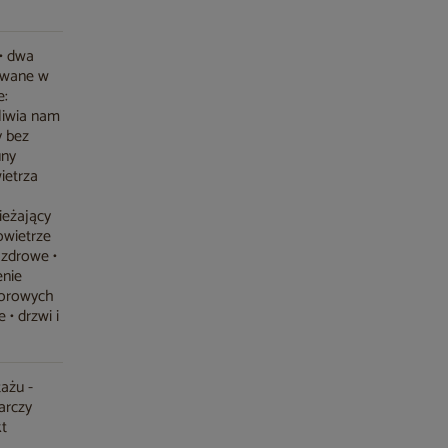
 • dwa
owane w
e:
liwia nam
y bez
uny
ietrza
ieżający
owietrze
 zdrowe •
enie
olorowych
 • drzwi i
ażu -
arczy
kt