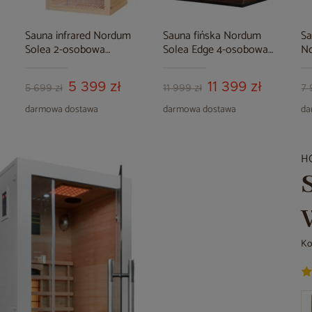
Sauna infrared Nordum
Sauna fińska Nordum
Sa
Solea 2-osobowa
Solea Edge 4-osobowa
No
naturalna
czarna
os
5 399 zł
11 399 zł
5 699 zł
11 999 zł
7 
darmowa dostawa
darmowa dostawa
da
H
Ko