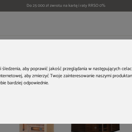
Do 25 000 zł zwrotu na kartę i raty RRSO 0%
ed EA1R White z koloroterapią
Aktualne oferty
ii śledzenia, aby poprawić jakość przeglądania w następujących cela
internetowej
,
aby zmierzyć Twoje zainteresowanie naszymi produktami
ebie bardziej odpowiednie
.
PRZE-KORZYSTNIE
Nowość
PRZE-KORZYSTNIE