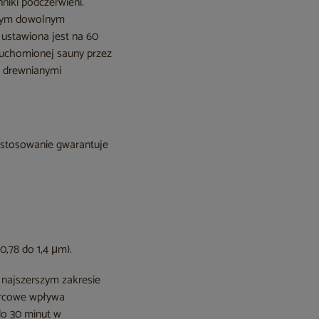
iki podczerwieni.
innym dowolnym
 ustawiona jest na 60
ruchomionej sauny przez
e drewnianymi
astosowanie gwarantuje
,78 do 1,4 μm).
najszerszym zakresie
warcowe wpływa
do 30 minut w