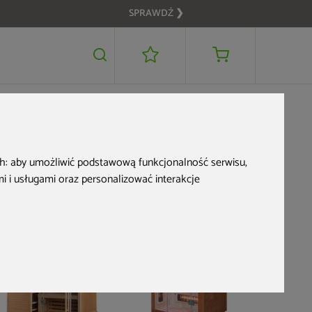
SPRAWDŹ ❯
5 999 zł
DODAJ DO KOSZYKA
ch:
aby umożliwić podstawową funkcjonalność serwisu
,
 i usługami oraz personalizować interakcje
Nowość
PRZE-KORZYSTNIE
Bestseller
PRZE-KORZ
PRZE-KORZYSTNIE