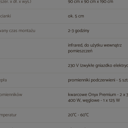
zer. x dł. x wys.)
90 cm x 90 cm x 190 cm
cianki
ok. 5 cm
wany czas montażu
2-3 godziny
infrared, do użytku wewnątrz
pomieszczeń
230 V (zwykłe gniazdko elektry
epła
promienniki podczerwieni - 5 szt
romienników
kwarcowe Onyx Premium - 2 x 3
400 W, węglowe - 1 x 125 W
emperatur
20°C - 60°C