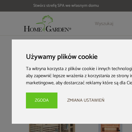
Stwórz strefę SPA we własnym domu
Szczegóły
Opinie
HOME & GARDEN
Strefa SPA
Sauny infrared
Sauna infrar
Używamy plików cookie
Ta witryna korzysta z plików cookie i innych technolog
aby zapewnić lepsze wrażenia z korzystania ze strony 
marketingowe
,
aby dostarczać reklamy które są dla Ci
PRZE-KORZYSTNIE
ZGODA
ZMIANA USTAWIEŃ