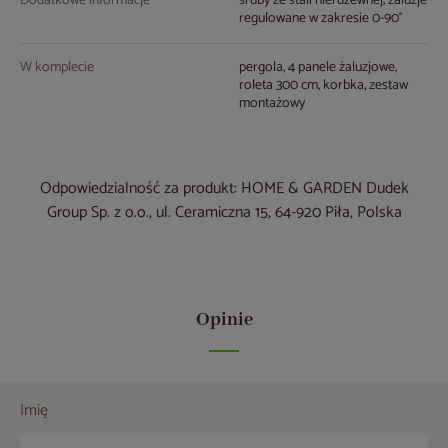
Dodatkowe informacje
śruby ze stali nierdzewnej; żaluzje
regulowane w zakresie 0-90°
W komplecie
pergola, 4 panele żaluzjowe,
roleta 300 cm, korbka, zestaw
montażowy
Odpowiedzialność za produkt: HOME & GARDEN Dudek
Group Sp. z o.o., ul. Ceramiczna 15, 64-920 Piła, Polska
Opinie
Imię