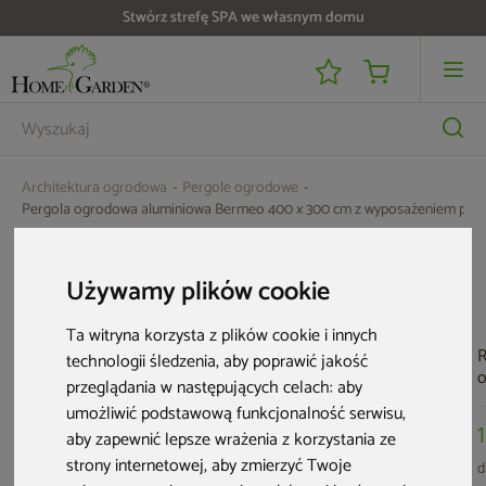
Stwórz strefę SPA we własnym domu
Architektura ogrodowa
Pergole ogrodowe
Pergola ogrodowa aluminiowa Bermeo 400 x 300 cm z wyposażeniem poe
Aktualne oferty
Używamy plików cookie
Ta witryna korzysta z plików cookie i innych
Bestseller
Nowość
R
technologii śledzenia, aby poprawić jakość
o
przeglądania w następujących celach:
aby
M
umożliwić podstawową funkcjonalność serwisu
,
A
aby zapewnić lepsze wrażenia z korzystania ze
strony internetowej
,
aby zmierzyć Twoje
d