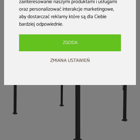
zainteresowanie naszymi produktami i usługami
Panel żaluzjowy do
Pergola ogrodowa
Pergola ogrodowa
oraz personalizować interakcje marketingowe
,
pergoli ogrodowej
aluminiowa
Schatler Modern
Schatler Modern /
Schatler Modern
4x4 m z
aby dostarczać reklamy które są dla Ciebie
Modern Alu
Alu 9x3 m
oświetleniem LED
bardziej odpowiednie
.
1 499 zł
16 299 zł
6 499 zł
5 599 zł
darmowa dostawa
ZGODA
ZMIANA USTAWIEŃ