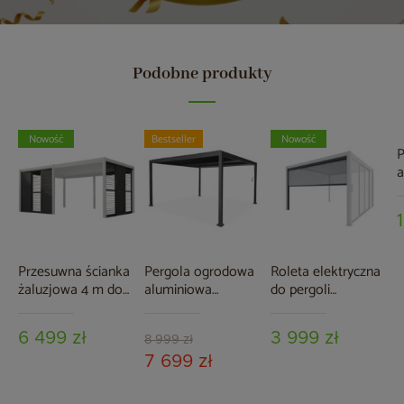
Podobne produkty
Nowość
Bestseller
Nowość
P
a
S
A
Przesuwna ścianka
Pergola ogrodowa
Roleta elektryczna
żaluzjowa 4 m do
aluminiowa
do pergoli
pergoli Schatler
Schatler Modern
ogrodowej Schatler
Modern
Alu 4x4 m z
Nova Lux Alu 4 m
6 499 zł
3 999 zł
oświetleniem LED
8 999 zł
7 699 zł