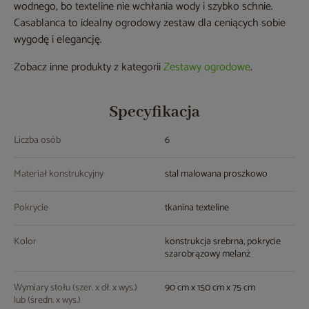
wodnego, bo texteline nie wchłania wody i szybko schnie.
Casablanca to idealny ogrodowy zestaw dla ceniących sobie
wygodę i elegancję.
Zobacz inne produkty z kategorii
Zestawy ogrodowe
.
Specyfikacja
Liczba osób
6
Materiał konstrukcyjny
stal malowana proszkowo
Pokrycie
tkanina texteline
Kolor
konstrukcja srebrna, pokrycie
szarobrązowy melanż
Wymiary stołu (szer. x dł. x wys.)
90 cm x 150 cm x 75 cm
lub (średn. x wys.)