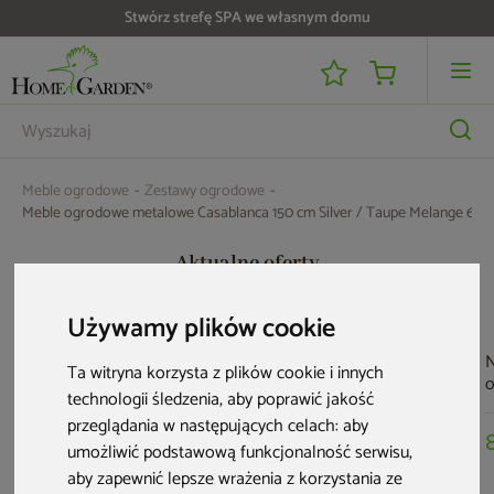
Stwórz strefę SPA we własnym domu
Do 25 000 zł zwrotu na kartę i raty RRSO 0%
Meble ogrodowe
Zestawy ogrodowe
Meble ogrodowe metalowe Casablanca 150 cm Silver / Taupe Melange 6+1
Aktualne oferty
Używamy plików cookie
Bestseller
N
Ta witryna korzysta z plików cookie i innych
technologii śledzenia, aby poprawić jakość
a
przeglądania w następujących celach:
aby
C
G
umożliwić podstawową funkcjonalność serwisu
,
aby zapewnić lepsze wrażenia z korzystania ze