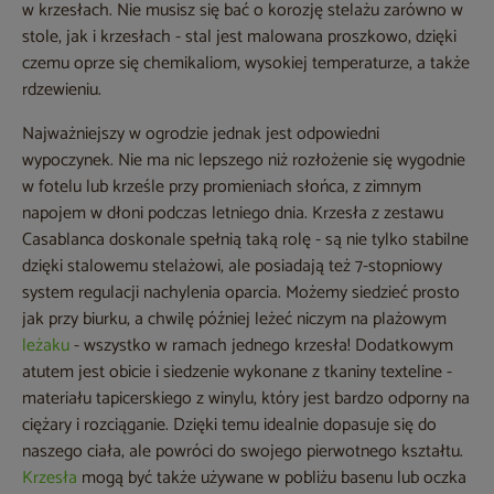
w krzesłach. Nie musisz się bać o korozję stelażu zarówno w
stole, jak i krzesłach - stal jest malowana proszkowo, dzięki
czemu oprze się chemikaliom, wysokiej temperaturze, a także
rdzewieniu.
Najważniejszy w ogrodzie jednak jest odpowiedni
wypoczynek. Nie ma nic lepszego niż rozłożenie się wygodnie
w fotelu lub krześle przy promieniach słońca, z zimnym
napojem w dłoni podczas letniego dnia. Krzesła z zestawu
Casablanca doskonale spełnią taką rolę - są nie tylko stabilne
dzięki stalowemu stelażowi, ale posiadają też 7-stopniowy
system regulacji nachylenia oparcia. Możemy siedzieć prosto
jak przy biurku, a chwilę później leżeć niczym na plażowym
leżaku
- wszystko w ramach jednego krzesła! Dodatkowym
atutem jest obicie i siedzenie wykonane z tkaniny texteline -
materiału tapicerskiego z winylu, który jest bardzo odporny na
ciężary i rozciąganie. Dzięki temu idealnie dopasuje się do
naszego ciała, ale powróci do swojego pierwotnego kształtu.
Krzesła
mogą być także używane w pobliżu basenu lub oczka