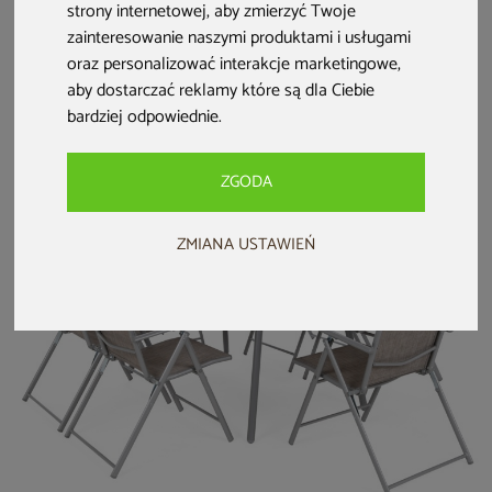
strony internetowej
,
aby zmierzyć Twoje
Meble ogrodowe
Narożny zestaw
Meble ogrodowe
technorattanowe
mebli ogrodowych
rattanowe Diego
zainteresowanie naszymi produktami i usługami
Memfis Beige /
lewy California
Brown /
oraz personalizować interakcje marketingowe
,
Beige Melange
Beige / Beige
Cappuccino 3+1
aby dostarczać reklamy które są dla Ciebie
Melange
7 499 zł
8 499 zł
2 299 zł
bardziej odpowiednie
.
6 699 zł
6 999 zł
1 999 zł
ZGODA
ZMIANA USTAWIEŃ