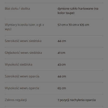
Blat stołu / stolika
dymione szkło hartowane (na
kolor taupe)
Wymiary krzesła (szer. x gł. x
57 cm x 70 cm x 105 cm
wys.)
Szerokość wewn. siedziska
44 cm
Głębokość wewn. siedziska
41 cm
Wysokość siedziska
43 cm
Szerokość wewn. oparcia
44 cm
Wysokość wewn. oparcia
65 cm
Zakres regulacji
7 pozycji nachylenia oparcia