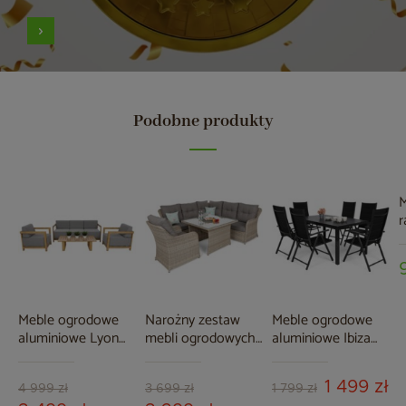
Podobne produkty
M
r
O
Meble ogrodowe
Narożny zestaw
Meble ogrodowe
aluminiowe Lyon
mebli ogrodowych
aluminiowe Ibiza
Teak / Fog Grey
Bergamo Beige /
150 cm Black /
Beige Melange
Black 6+1
1 499 zł
4 999 zł
3 699 zł
1 799 zł