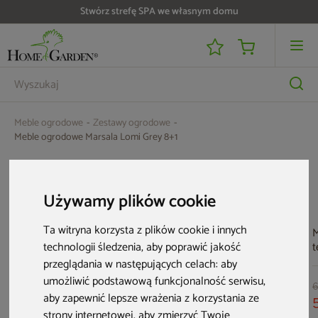
Stwórz strefę SPA we własnym domu
Do 25 000 zł zwrotu na kartę i raty RRSO 0%
Meble ogrodowe
Zestawy ogrodowe
Meble ogrodowe Marsala Lomi Grey 8+1
Aktualne oferty
Używamy plików cookie
Bestseller
Ta witryna korzysta z plików cookie i innych
M
t
technologii śledzenia, aby poprawić jakość
B
przeglądania w następujących celach:
aby
W
umożliwić podstawową funkcjonalność serwisu
,
6
aby zapewnić lepsze wrażenia z korzystania ze
strony internetowej
,
aby zmierzyć Twoje