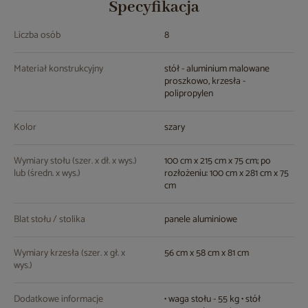
Specyfikacja
Liczba osób
8
Materiał konstrukcyjny
stół - aluminium malowane
proszkowo, krzesła -
polipropylen
Kolor
szary
Wymiary stołu (szer. x dł. x wys.)
100 cm x 215 cm x 75 cm; po
lub (średn. x wys.)
rozłożeniu: 100 cm x 281 cm x 75
cm
Blat stołu / stolika
panele aluminiowe
Wymiary krzesła (szer. x gł. x
56 cm x 58 cm x 81 cm
wys.)
Dodatkowe informacje
• waga stołu - 55 kg • stół