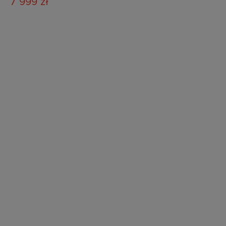
Grey 12+1
7 999 zł