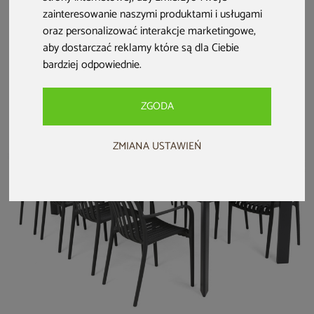
Meble ogrodowe
Meble ogrodowe
Narożny zestaw
zainteresowanie naszymi produktami i usługami
aluminiowe Ibiza
technorattanowe
mebli ogrodowych
oraz personalizować interakcje marketingowe
,
185 cm Silver /
Bristol Round
Termoli White /
aby dostarczać reklamy które są dla Ciebie
Black 8+1
Elegant 150 cm
Grey
4 999 zł
Beige / Beige
2 599 zł
6 999 zł
bardziej odpowiednie
.
Melange 6+1
2 199 zł
5 999 zł
ZGODA
ZMIANA USTAWIEŃ