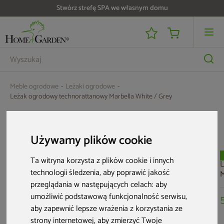
Stwórz strefę SPA we własnym domu
Do 25 000 zł zwrotu na kartę i raty RRSO 0%
Meble ogrodowe
Leżaki ogrodowe
Leżak ogrodowy technorattanowy Marbella White / Grey
Aktualne oferty
Używamy plików cookie
Ta witryna korzysta z plików cookie i innych
L
technologii śledzenia, aby poprawić jakość
M
B
przeglądania w następujących celach:
aby
umożliwić podstawową funkcjonalność serwisu
,
aby zapewnić lepsze wrażenia z korzystania ze
strony internetowej
,
aby zmierzyć Twoje