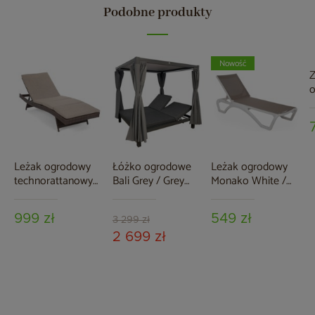
Podobne produkty
Nowość
Z
a
G
G
Leżak ogrodowy
Łóżko ogrodowe
Leżak ogrodowy
technorattanowy
Bali Grey / Grey
Monako White /
Bora Bora Brown
Melange
Taupe
Mat / Brown
999 zł
549 zł
Melange z
3 299 zł
poduszką
2 699 zł