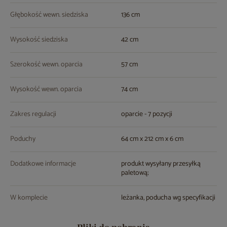
Głębokość wewn. siedziska
136 cm
Wysokość siedziska
42 cm
Szerokość wewn. oparcia
57 cm
Wysokość wewn. oparcia
74 cm
Zakres regulacji
oparcie - 7 pozycji
Poduchy
64 cm x 212 cm x 6 cm
Dodatkowe informacje
produkt wysyłany przesyłką
paletową;
W komplecie
leżanka, poducha wg specyfikacji