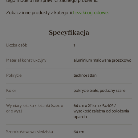
tego modelu nie sprawi Ci żadnego problemu.
Zobacz inne produkty z kategorii
Leżaki ogrodowe
.
Specyfikacja
Liczba osób
1
Materiał konstrukcyjny
aluminium malowane proszkowo
Pokrycie
technorattan
Kolor
pokrycie białe, poduchy szare
Wymiary leżaka / leżanki (szer. x
64 cm x 211 cm x 54-103 /
dł. x wys.)
wysokość zależna od położenia
oparcia
Szerokość wewn. siedziska
64 cm