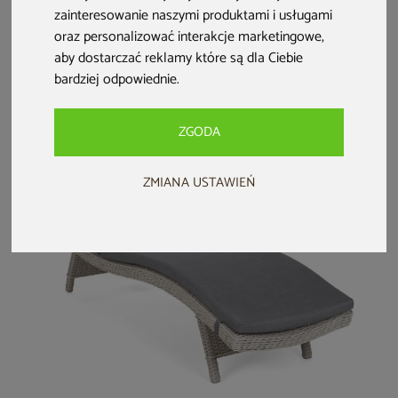
Zestaw leżaków
Leżak ogrodowy
Zestaw leżaków
zainteresowanie naszymi produktami i usługami
ogrodowych
aluminiowy Ibiza
ogrodowych z
oraz personalizować interakcje marketingowe
,
aluminiowych Ibiza
Silver / Taupe
technorattanu Bora
aby dostarczać reklamy które są dla Ciebie
Grey / Taupe
Bora Beige / Beige
749 zł
389 zł
1 599 zł
bardziej odpowiednie
.
Melange ze
1 999 zł
stolikiem
ZGODA
ZMIANA USTAWIEŃ