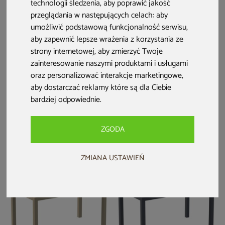
swoim gościom najwyższy komfort, a swojemu lokalowi wyjątkowy
technologii śledzenia, aby poprawić jakość
klimat.
przeglądania w następujących celach:
aby
umożliwić podstawową funkcjonalność serwisu
,
aby zapewnić lepsze wrażenia z korzystania ze
strony internetowej
,
aby zmierzyć Twoje
zainteresowanie naszymi produktami i usługami
Stół cateringowy składany
Stół cateringowy składany
oraz personalizować interakcje marketingowe
,
122 cm - 2 wysokości
180 cm
aby dostarczać reklamy które są dla Ciebie
bardziej odpowiednie
.
129 zł
159 zł
Dodaj do ulubionych
Dodaj do ulubionych
ZGODA
Dodaj do porównania
Dodaj do porównania
ZMIANA USTAWIEŃ