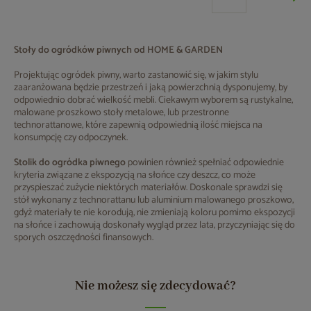
Stoły do ogródków piwnych od HOME & GARDEN
Projektując ogródek piwny, warto zastanowić się, w jakim stylu
zaaranżowana będzie przestrzeń i jaką powierzchnią dysponujemy, by
odpowiednio dobrać wielkość mebli. Ciekawym wyborem są rustykalne,
malowane proszkowo stoły metalowe, lub przestronne
technorattanowe, które zapewnią odpowiednią ilość miejsca na
konsumpcję czy odpoczynek.
Stolik do ogródka piwnego
powinien również spełniać odpowiednie
kryteria związane z ekspozycją na słońce czy deszcz, co może
przyspieszać zużycie niektórych materiałów. Doskonale sprawdzi się
stół wykonany z technorattanu lub aluminium malowanego proszkowo,
gdyż materiały te nie korodują, nie zmieniają koloru pomimo ekspozycji
na słońce i zachowują doskonały wygląd przez lata, przyczyniając się do
sporych oszczędności finansowych.
Nie możesz się zdecydować?