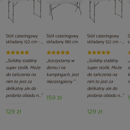
Stół cateringowy
Stół cateringowy
Stół cateringowy
S
składany 122 cm - 2
składany 180 cm
składany 122 cm - 2
s
wysokości
wysokości
„Solidny stabilny
„korzystamy w
„Solidny stabilny
„
super stolik. Może
domu i na
super stolik. Może
d
do tańczenia na
kampingach, jest
do tańczenia na
k
nim to jest za
niezastąpiony ”
nim to jest za
n
delikatny ale do
delikatny ale do
podania obiadu n...”
podania obiadu n...”
159 zł
129 zł
129 zł