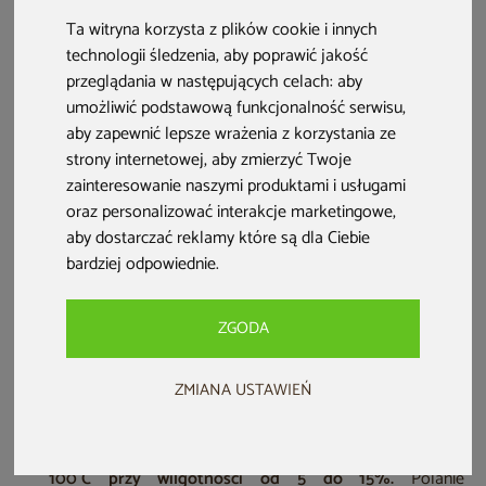
saunach suchych temperatura sięga 100°C, podczas gdy w
Ta witryna korzysta z plików cookie i innych
parowych wynosi około 45°C. Twój organizm jednak odbiera
technologii śledzenia, aby poprawić jakość
to ciepło zupełnie inaczej. Sprawdź, dlaczego tak jest!
przeglądania w następujących celach:
aby
umożliwić podstawową funkcjonalność serwisu
,
aby zapewnić lepsze wrażenia z korzystania ze
strony internetowej
,
aby zmierzyć Twoje
zainteresowanie naszymi produktami i usługami
oraz personalizować interakcje marketingowe
,
aby dostarczać reklamy które są dla Ciebie
bardziej odpowiednie
.
ZGODA
ZMIANA USTAWIEŃ
Temperatura w saunie – co musisz wiedzieć?
W saunie fińskiej (suchej) temperatura dochodzi do
100°C przy wilgotności od 5 do 15%.
Polanie