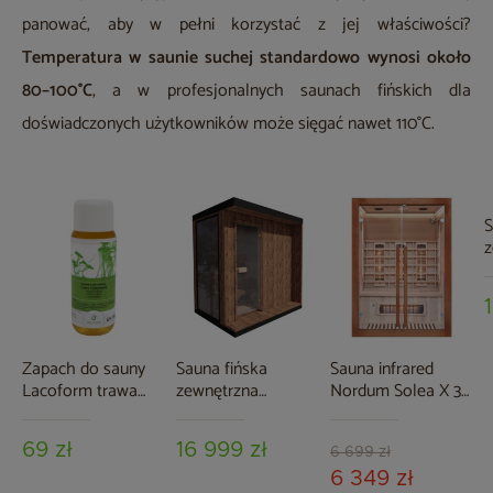
panować, aby w pełni korzystać z jej właściwości?
Temperatura w saunie suchej standardowo wynosi około
80–100°C
, a w profesjonalnych saunach fińskich dla
doświadczonych użytkowników może sięgać nawet 110°C.
S
z
P
Zapach do sauny
Sauna fińska
Sauna infrared
Lacoform trawa
zewnętrzna
Nordum Solea X 3-
cytrynowa 250 ml
TerModula Mini 170
osobowa WiFi
x 210 cm
brązowa
69 zł
16 999 zł
6 699 zł
6 349 zł