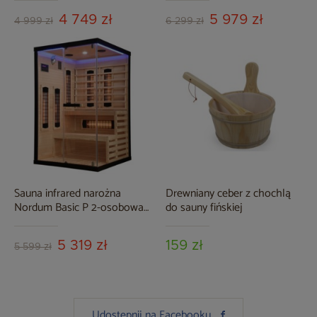
4 749 zł
5 979 zł
4 999 zł
6 299 zł
Sauna infrared narożna
Drewniany ceber z chochlą
Nordum Basic P 2-osobowa
do sauny fińskiej
czarna
5 319 zł
159 zł
5 599 zł
Udostępnij na Facebooku