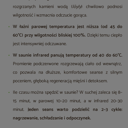
rozgrzanych kamieni wodą (
löyly
) chwilowo podnosi
wilgotność i wzmacnia odczucie gorąca.
W łaźni parowej temperatura jest niższa (od 45 do
60°C) przy wilgotności bliskiej 100%.
Dzięki temu ciepło
jest intensywniej odczuwane.
W saunie infrared panują temperatury od 40 do 60°C.
Promienie podczerwone rozgrzewają ciało od wewnątrz,
co pozwala na dłuższe, komfortowe seanse z silnym
poceniem, głęboką regeneracją mięśni i detoksem.
Ile czasu można spędzić w saunie? W suchej zaleca się 8–
15 minut, w parowej 10–20 minut, a w infrared 20–30
minut.
Jeden seans warto podzielić na 2–3 cykle:
nagrzewanie, schładzanie i odpoczynek.