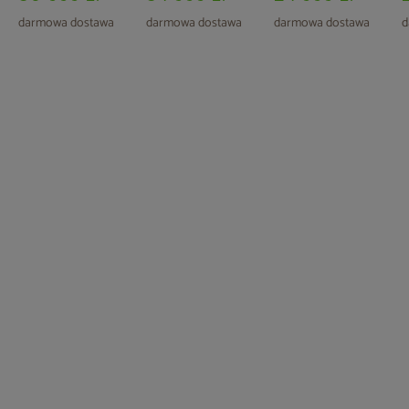
S
darmowa dostawa
darmowa dostawa
darmowa dostawa
d