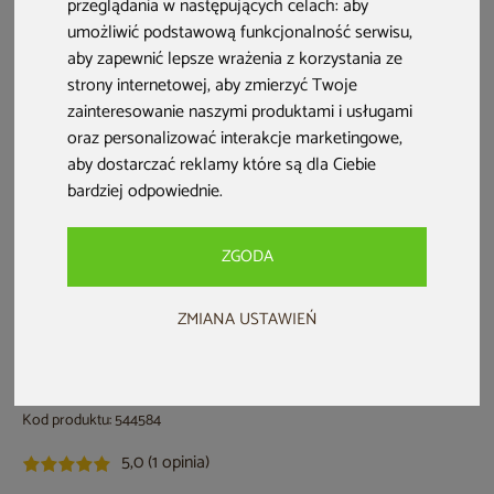
przeglądania w następujących celach:
aby
umożliwić podstawową funkcjonalność serwisu
,
aby zapewnić lepsze wrażenia z korzystania ze
strony internetowej
,
aby zmierzyć Twoje
zainteresowanie naszymi produktami i usługami
oraz personalizować interakcje marketingowe
,
aby dostarczać reklamy które są dla Ciebie
bardziej odpowiednie
.
Nowość
ZGODA
ZMIANA USTAWIEŃ
Wanna ogrodowa z hydromasażem
Aquess Ellora 1201 Grey / Brown 2-
osobowa
Kod produktu: 544584
5,0 (1 opinia)