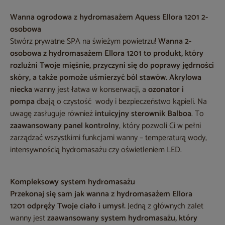
Wanna ogrodowa z hydromasażem Aquess Ellora 1201 2-
osobowa
Stwórz prywatne SPA na świeżym powietrzu!
Wanna 2-
osobowa z hydromasażem Ellora 1201 to produkt, który
rozluźni Twoje mięśnie, przyczyni się do poprawy jędrności
skóry, a także pomoże uśmierzyć ból stawów.
Akrylowa
niecka
wanny jest łatwa w konserwacji, a
ozonator i
pompa
dbają o czystość wody i bezpieczeństwo kąpieli. Na
uwagę zasługuje również
intuicyjny sterownik Balboa
. To
zaawansowany panel kontrolny
, który pozwoli Ci w pełni
zarządzać wszystkimi funkcjami wanny – temperaturą wody,
intensywnością hydromasażu czy oświetleniem LED.
Kompleksowy system hydromasażu
Przekonaj się sam jak wanna z hydromasażem Ellora
1201
odpręży Twoje ciało i umysł.
Jedną z głównych zalet
wanny jest
zaawansowany system hydromasażu, który