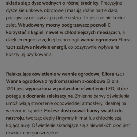
składa się z dysz wodnych o różnej średnicy.
Precyzyjne
dysze kierunkowe, obrotowe i masują różne partie ciała,
począwszy od szyi aż po palce u stóp. To jeszcze nie koniec
zalet.
Wbudowany mocny podgrzewacz pozwoli Ci
korzystać z kąpieli nawet w chłodniejszych miesiącach
, a
dzięki energooszczędnej technologii,
wanna ogrodowa Ellora
1201
zużywa niewiele energii
, co pozytywnie wpływa na
koszty jej użytkowania.
Relaksujące oświetlenie w wannie ogrodowej Ellora 1201
Wanna ogrodowa z hydromasażem 2-osobowa Ellora
1201
jest wyposażona w podwodne oświetlenie LED, które
potęguje doznania relaksacyjne.
Zmienne barwy oświetlenia
umożliwiają stworzenie odpowiedniej atmosfery, idealnej na
wieczorne kąpiele.
Możesz dostosować barwy światła do
nastroju
, tworząc ciepły i intymny klimat lub chłodniejszą,
kojącą aurę. Oświetlenie składające się z niewielkich diod jest
również energooszczędne.