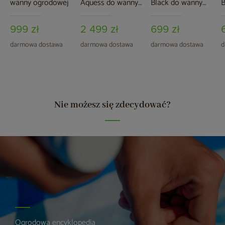
wanny ogrodowej
Aquess do wanny
Black do wanny
B
ogrodowej
ogrodowej
o
999 zł
2 499 zł
699 zł
darmowa dostawa
darmowa dostawa
darmowa dostawa
d
Nie możesz się zdecydować?
Ogrodowa encyklopedia