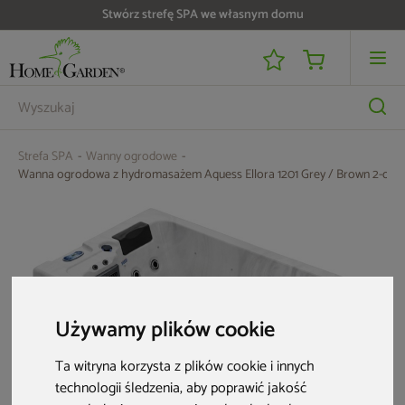
Do 25 000 zł zwrotu na kartę i raty RRSO 0%
Strefa SPA
Wanny ogrodowe
Wanna ogrodowa z hydromasażem Aquess Ellora 1201 Grey / Brown 2-os
Używamy plików cookie
Ta witryna korzysta z plików cookie i innych
technologii śledzenia, aby poprawić jakość