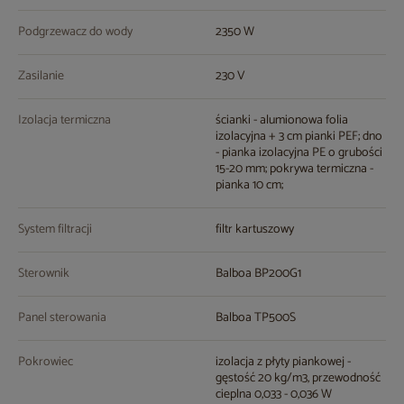
Podgrzewacz do wody
2350 W
Zasilanie
230 V
Izolacja termiczna
ścianki - alumionowa folia
izolacyjna + 3 cm pianki PEF; dno
- pianka izolacyjna PE o grubości
15-20 mm; pokrywa termiczna -
pianka 10 cm;
System filtracji
filtr kartuszowy
Sterownik
Balboa BP200G1
Panel sterowania
Balboa TP500S
Pokrowiec
izolacja z płyty piankowej -
gęstość 20 kg/m3, przewodność
cieplna 0,033 - 0,036 W