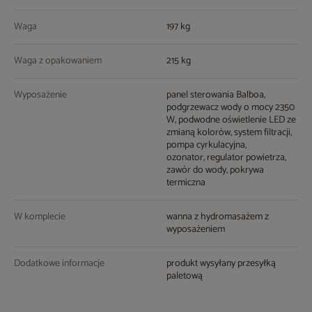
Waga
197 kg
Waga z opakowaniem
215 kg
Wyposażenie
panel sterowania Balboa,
podgrzewacz wody o mocy 2350
W, podwodne oświetlenie LED ze
zmianą kolorów, system filtracji,
pompa cyrkulacyjna,
ozonator, regulator powietrza,
zawór do wody, pokrywa
termiczna
W komplecie
wanna z hydromasażem z
wyposażeniem
Dodatkowe informacje
produkt wysyłany przesyłką
paletową