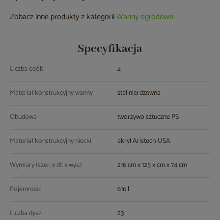
Zobacz inne produkty z kategorii
Wanny ogrodowe
.
Specyfikacja
Liczba osób
2
Materiał konstrukcyjny wanny
stal nierdzewna
Obudowa
tworzywo sztuczne PS
Materiał konstrukcyjny niecki
akryl Aristech USA
Wymiary (szer. x dł. x wys.)
216 cm x 125 x cm x 74 cm
Pojemność
616 l
Liczba dysz
23